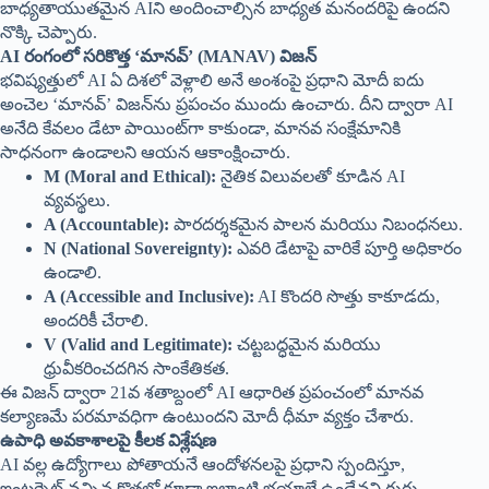
బాధ్యతాయుతమైన AIని అందించాల్సిన బాధ్యత మనందరిపై ఉందని
నొక్కి చెప్పారు.
AI రంగంలో సరికొత్త ‘మానవ్’ (MANAV) విజన్
భవిష్యత్తులో AI ఏ దిశలో వెళ్లాలి అనే అంశంపై ప్రధాని మోదీ ఐదు
అంచెల ‘మానవ్’ విజన్‌ను ప్రపంచం ముందు ఉంచారు. దీని ద్వారా AI
అనేది కేవలం డేటా పాయింట్‌గా కాకుండా, మానవ సంక్షేమానికి
సాధనంగా ఉండాలని ఆయన ఆకాంక్షించారు.
M (Moral and Ethical):
నైతిక విలువలతో కూడిన AI
వ్యవస్థలు.
A (Accountable):
పారదర్శకమైన పాలన మరియు నిబంధనలు.
N (National Sovereignty):
ఎవరి డేటాపై వారికే పూర్తి అధికారం
ఉండాలి.
A (Accessible and Inclusive):
AI కొందరి సొత్తు కాకూడదు,
అందరికీ చేరాలి.
V (Valid and Legitimate):
చట్టబద్ధమైన మరియు
ధ్రువీకరించదగిన సాంకేతికత.
ఈ విజన్ ద్వారా 21వ శతాబ్దంలో AI ఆధారిత ప్రపంచంలో మానవ
కల్యాణమే పరమావధిగా ఉంటుందని మోదీ ధీమా వ్యక్తం చేశారు.
ఉపాధి అవకాశాలపై కీలక విశ్లేషణ
AI వల్ల ఉద్యోగాలు పోతాయనే ఆందోళనలపై ప్రధాని స్పందిస్తూ,
ఇంటర్నెట్ వచ్చిన కొత్తలో కూడా ఇలాంటి భయాలే ఉండేవని గుర్తు