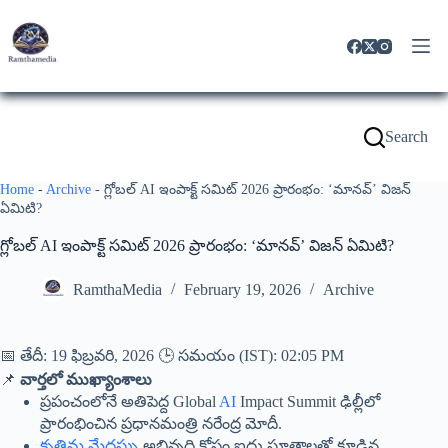
Search
Home
-
Archive
-
గ్లోబల్ AI ఇంపాక్ట్ సమిట్ 2026 ప్రారంభం: ‘మానవ్’ విజన్
ఏమిటి?
గ్లోబల్ AI ఇంపాక్ట్ సమిట్ 2026 ప్రారంభం: ‘మానవ్’ విజన్ ఏమిటి?
RamthaMedia
February 19, 2026
Archive
📅 తేదీ: 19 ఫిబ్రవరి, 2026 🕒 సమయం (IST): 02:05 PM
📌
వార్తలో ముఖ్యాంశాలు
ప్రపంచంలోనే అతిపెద్ద Global
AI
Impact Summit ఢిల్లీలో
ప్రారంభించిన ప్రధానమంత్రి నరేంద్ర మోదీ.
కృత్రిమ మేధస్సు
అభివృద్ధి కోసం ఐదు సూత్రాలతో కూడిన