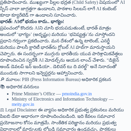
ప్రతిపాదించారు. ముఖ్యంగా పిల్లల భద్రత (Child Safety) విషయంలో AI
స్పేస్ చాలా జాగ్రత్తగా ఉండాలని, పాఠశాల సిలబస్ లాగే AI కంటెంట్
కూడా క్యూరేటెడ్ గా ఉండాలని సూచించారు.
భారత్: AIలో భయం కాదు.. భాగ్యం!
ప్రపంచంలో కొందరు AIని చూసి భయపడుతుంటే, భారత్ మాత్రం
అందులో ‘భాగ్యం’ (అదృష్టం) మరియు ‘భవిష్యత్తు’ను చూస్తోందని
ప్రధాని గర్వంగా ప్రకటించారు. మన దేశంలో ఉన్న టాలెంట్, ఎనర్జీ
మరియు పాలసీ క్లారిటీ భారత్‌ను గ్లోబల్ AI హబ్‌గా మారుస్తాయని
చెప్పారు. ఈ సందర్భంగా ముగ్గురు భారతీయ యువ పారిశ్రామికవేత్తలు
రూపొందించిన స్వదేశీ AI మోడల్స్‌ను ఆయన లాంచ్ చేశారు. “డిజైన్
అండ్ డెవలప్ ఇన్ ఇండియా.. డెలివర్ టు ది వరల్డ్” అనే నినాదంతో
ముందుకు సాగాలని ఇన్వెస్టర్లను ఆహ్వానించారు.
🔎 మూలం: PIB (Press Information Bureau) అధికారిక ప్రకటన
📚 అధికారిక వనరులు
Prime Minister’s Office —
pmoindia.gov.in
Ministry of Electronics and Information Technology —
meity.gov.in
⚖ Legal Disclaimer ఈ వ్యాసం అధికారిక ప్రభుత్వ ప్రకటనలు మరియు
పిఐబి డేటా ఆధారంగా రూపొందించబడింది. ఇది కేవలం సమాచార
ప్రయోజనాల కోసం మాత్రమే. సాంకేతిక పరిజ్ఞానం మరియు ప్రభుత్వ
విధానాలలో మార్పులకు లోబడి సమాచారం ఉండవచ్చు. పాఠకులు