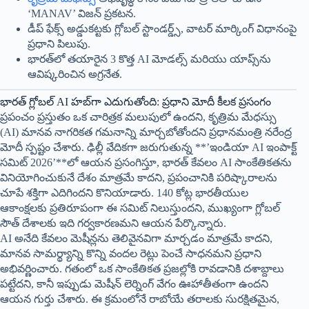
‘MANAV’ విజన్ ప్రకటన.
డీప్ ఫేక్స్ అడ్డుకట్టకు గ్లోబల్ స్టాండర్డ్స్, వాటర్ మార్కింగ్ విధానంపై
ప్రధాని పిలుపు.
భారత్‌లో తయారైన 3 కొత్త AI మోడల్స్ మరియు యాప్స్‌ను
ఆవిష్కరించిన అగ్రనేత.
భారత్ గ్లోబల్ AI హబ్‌గా ఎదుగుతోంది: ప్రధాని మోదీ కీలక ప్రసంగం
ప్రపంచం ప్రస్తుతం ఒక చారిత్రక మలుపులో ఉందని, కృత్రిమ మేధస్సు
(AI) మానవ నాగరికత గమనాన్ని మార్చబోతోందని ప్రధానమంత్రి నరేంద్ర
మోదీ స్పష్టం చేశారు. ఢిల్లీ వేదికగా జరుగుతున్న **’ఇండియా AI ఇంపాక్ట్
సమిట్ 2026’**లో ఆయన ప్రసంగిస్తూ, భారత్ కేవలం AI సాంకేతికతను
వినియోగించుకునే దేశం మాత్రమే కాదని, ప్రపంచానికి పరిష్కారాలను
చూపే శక్తిగా ఎదిగిందని కొనియాడారు. 140 కోట్ల భారతీయుల
ఆకాంక్షలకు ప్రతిరూపంగా ఈ సమిట్ నిలుస్తుందని, ముఖ్యంగా గ్లోబల్
సౌత్ దేశాలకు ఇది గర్వకారణమని ఆయన పేర్కొన్నారు.
AI అనేది కేవలం మెషీన్లను తెలివైనవిగా మార్చడం మాత్రమే కాదని,
మానవ సామర్థ్యాన్ని కొన్ని వందల రెట్లు పెంచే సాధనమని ప్రధాని
అభివర్ణించారు. గతంలో ఒక సాంకేతికత ప్రజల్లోకి రావడానికి దశాబ్దాలు
పట్టేదని, కానీ ఇప్పుడు మెషీన్ లెర్నింగ్ వేగం ఊహాతీతంగా ఉందని
ఆయన గుర్తు చేశారు. ఈ క్రమంలోనే రాబోయే తరాలకు సురక్షితమైన,