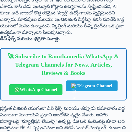
చేశారు. కానీ నేడు ఇంటర్నెట్ కోట్లాది ఉద్యోగాలను సృష్టించిందని, AI
కూడా అదే బాటలో కొత్త రకమైన ‘స్మార్ట్’ ఉద్యోగాలను సృష్టిస్తుందని
చెప్పారు. మానవులు మరియు ఇంటెలిజెంట్ సిస్టమ్స్ కలిసి పనిచేసే కొత్త
యుగంలో మనం ఉన్నామని, స్కిల్లింగ్ మరియు రీ-స్కిల్లింగ్‌ను ఒక ప్రజా
ఉద్యమంగా మార్చాలని పిలుపునిచ్చారు.
డీప్ ఫేక్స్ మరియు భద్రతా సవాళ్లు
🚀 Subscribe to Ramthamedia WhatsApp &
Telegram Channels for News, Articles,
Reviews & Books
Telegram Channel
WhatsApp Channel
ప్రస్తుత డిజిటల్ యుగంలో డీప్ ఫేక్స్ మరియు తప్పుడు సమాచారం పెద్ద
సవాలుగా మారాయని ప్రధాని ఆందోళన వ్యక్తం చేశారు. ఆహార
పదార్థాలపై ‘న్యూట్రిషన్ లేబుల్స్’ ఉన్నట్లే, డిజిటల్ కంటెంట్‌పై కూడా అది
అసలైనదా లేక AI సృష్టించినదా అని తెలిపే ‘వాటర్ మార్కింగ్’ ఉండాలని