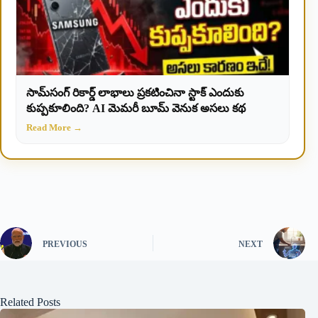
సామ్‌సంగ్ రికార్డ్ లాభాలు ప్రకటించినా స్టాక్ ఎందుకు
కుప్పకూలింది? AI మెమరీ బూమ్ వెనుక అసలు కథ
Read More →
PREVIOUS
NEXT
Related Posts