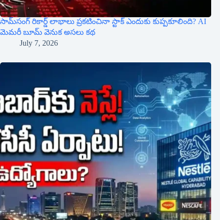
సామ్‌సంగ్ రికార్డ్ లాభాలు ప్రకటించినా స్టాక్ ఎందుకు కుప్పకూలింది? AI
మెమరీ బూమ్ వెనుక అసలు కథ
July 7, 2026