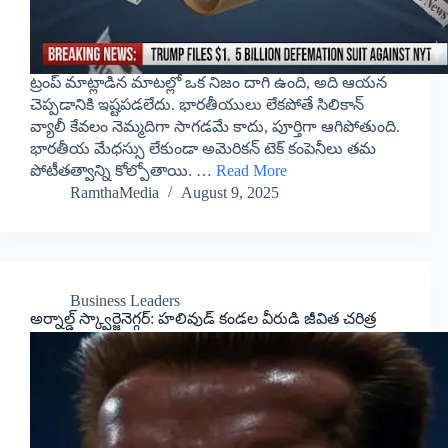
ట్రంప్ మాట్లాడిన మాటల్లో ఒక నిజం దాగి ఉంది, అది ఆయన
చెప్పడానికి ఇష్టపడలేదు. భారతీయులు లేకపోతే సిలికాన్
వ్యాలీ కేవలం నెమ్మదిగా సాగడమే కాదు, పూర్తిగా ఆగిపోతుంది.
భారతీయ మేధస్సు లేకుండా అమెరికన్ టెక్ కంపెనీలు తమ
పోటీతత్వాన్ని కోల్పోతాయి. …
Read More
RamthaMedia
August 9, 2025
Business Leaders
అర్నాల్డ్ స్క్వార్జెనెగ్గర్: హలివుడ్ కండల వీరుడి జీవిత చరిత్ర