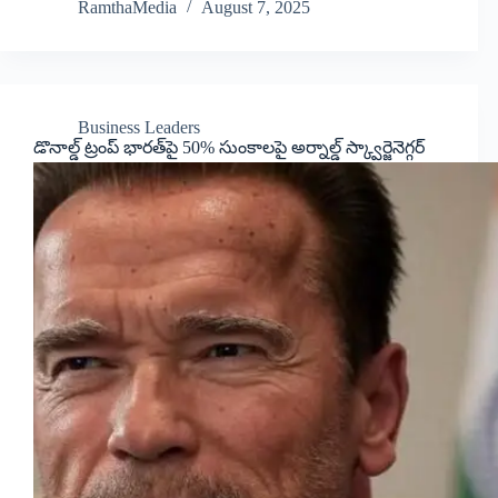
RamthaMedia
August 7, 2025
Business Leaders
డొనాల్డ్ ట్రంప్ భారత్‌పై 50% సుంకాలపై అర్నాల్డ్ స్క్వార్జెనెగ్గర్