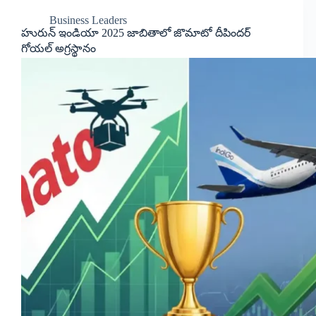
Business Leaders
హురున్ ఇండియా 2025 జాబితాలో జొమాటో దీపిందర్
గోయల్ అగ్రస్థానం