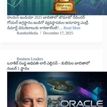
హురున్ ఇండియా 2025 జాబితాలో జొమాటో దీపిందర్
గోయల్ అగ్రస్థానం.ఇండిగో వ్యవస్థాపకుల అనూహ్య ఎంట్రీ.
డిమార్ట్ వెనుకబాటుకు కారణాలేంటి?…
Read More
RamthaMedia
December 17, 2025
Business Leaders
​ఒరాకిల్ సంస్థ అధిపతి లారీ ఎల్లిసన్ – కుబేరుల జాబితాలో
నంబర్ 1 స్థానం