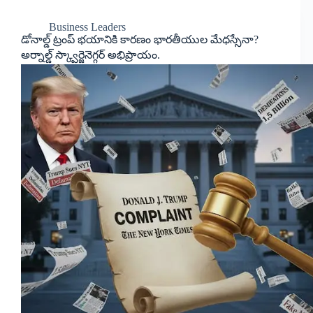
Business Leaders
డోనాల్డ్ ట్రంప్ భయానికి కారణం భారతీయుల మేధస్సేనా?
అర్నాల్డ్ స్క్వార్జెనెగ్గర్ అభిప్రాయం.