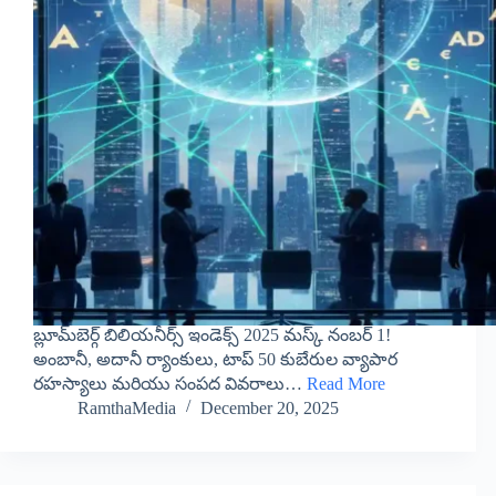
బ్లూమ్‌బెర్గ్ బిలియనీర్స్ ఇండెక్స్ 2025 మస్క్ నంబర్ 1!
అంబానీ, అదానీ ర్యాంకులు, టాప్ 50 కుబేరుల వ్యాపార
రహస్యాలు మరియు సంపద వివరాలు…
Read More
RamthaMedia
December 20, 2025