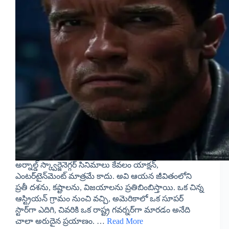
అర్నాల్డ్ స్క్వార్జెనెగ్గర్ సినిమాలు కేవలం యాక్షన్,
ఎంటర్‌టైన్‌మెంట్ మాత్రమే కాదు. అవి ఆయన జీవితంలోని
ప్రతీ దశను, కష్టాలను, విజయాలను ప్రతిబింబిస్తాయి. ఒక చిన్న
ఆస్ట్రియన్ గ్రామం నుంచి వచ్చి, అమెరికాలో ఒక సూపర్
స్టార్‌గా ఎదిగి, చివరికి ఒక రాష్ట్ర గవర్నర్‌గా మారడం అనేది
చాలా అరుదైన ప్రయాణం. …
Read More