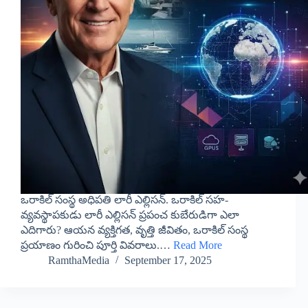
​ఒరాకిల్ సంస్థ అధిపతి లారీ ఎల్లిసన్. ఒరాకిల్ సహ-
వ్యవస్థాపకుడు లారీ ఎల్లిసన్ ప్రపంచ కుబేరుడిగా ఎలా
ఎదిగారు? ఆయన వ్యక్తిగత, వృత్తి జీవితం, ఒరాకిల్ సంస్థ
ప్రయాణం గురించి పూర్తి వివరాలు.…
Read More
RamthaMedia
September 17, 2025