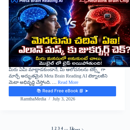
మీరు ఏమీ మాట్లాడకుండానే, మీ ఆలోచనలను టెక్స్ట్ గా
మార్చే అద్భుతమైన Meta Brain Reading AI టెక్నాలజీని
మెటా అభివృద్ధి చేస్తోంది. …
Read More
📚 Read Free eBook 📘 ➤
RamthaMedia
July 3, 2026
1
2
3
4
…
12
Next