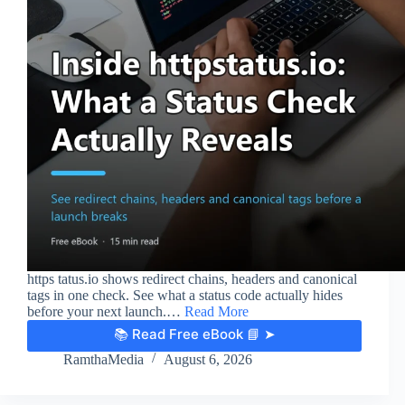
https tatus.io shows redirect chains, headers and canonical
tags in one check. See what a status code actually hides
before your next launch.…
Read More
📚 Read Free eBook 📘 ➤
RamthaMedia
August 6, 2026