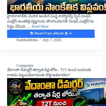
హైదరాబాద్‌కు చెందిన అంకుర సంస్థ కాస్మోసర్వ్ స్పేస్ మిషన్
ఎంబ్రేస్ అంతరిక్ష వ్యర్థాలను తొలగించడానికి 'మిషన్ ఎంబ్రేస్'ను
సిద్ధం చేసింది. …
Read More
📚 Read Free eBook 📘 ➤
RamthaMedia
July 7, 2026
Companies
వేదాంతా డీమర్జర్ తర్వాత షేర్ల జోరు.. T2T నుంచి బయటకు
రావడం పెట్టుబడిదారులకు కొత్త అవకాశమా?