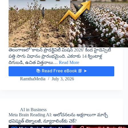
తెలంగాణలో 'కాటన్ ప్రొడక్టివిటీ మిషన్ 2026' కింద హైడెన్సిటీ
పత్తి సాగు విధానం ప్రారంభమైంది. ఎకరాకు 14 క్వింటాళ్ల
దిగుబడి, ఉచిత విత్తనాలు…
Read More
📚 Read Free eBook 📘 ➤
RamthaMedia
July 3, 2026
AI in Business
Meta Brain Reading AI: ఆలోచనలను అక్షరాలుగా మార్చే
భవిష్యత్ టెక్నాలజీ, న్యూరాలింక్‌కు చెక్?