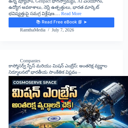
ఉన్న వ్యూహం, Genpact భాగస్వామ్యం, AI వినియోగం,
ఉద్యోగ అవకాశాలు, నెస్లే ఉత్పత్తులు, భారత మార్కెట్
భవిష్యత్తుపై సమగ్ర విశ్లేషణ.…
Read More
📚 Read Free eBook 📘 ➤
RamthaMedia
July 7, 2026
Companies
కాస్మోసర్వ్ స్పేస్ మరియు మిషన్ ఎంబ్రేస్: అంతరిక్ష వ్యర్థాల
నిర్మూలనలో భారతీయ సాంకేతిక విప్లవం –