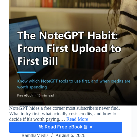
NoteGPT hides a free corner most subscribers never find.
What to try first, what actually costs credits, and how to
decide if it's worth paying.…
Read More
📚 Read Free eBook 📘 ➤
RamthaMedia
August 6, 2026