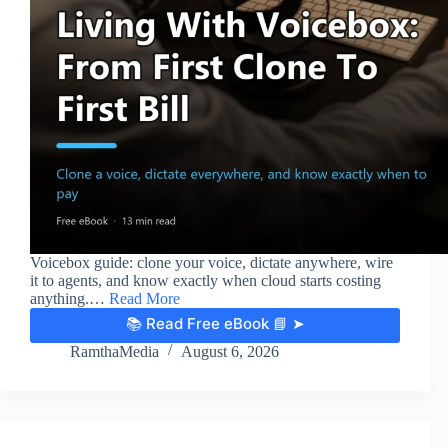
Voicebox guide: clone your voice, dictate anywhere, wire
it to agents, and know exactly when cloud starts costing
anything.…
Read More
📚 Read Free eBook 📘 ➤
RamthaMedia
August 6, 2026