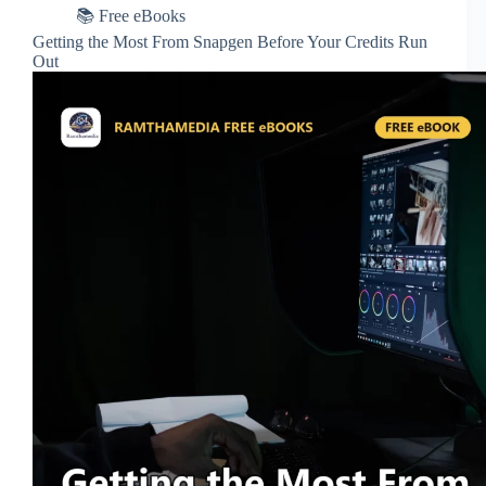
📚 Free eBooks
Getting the Most From Snapgen Before Your Credits Run
Out