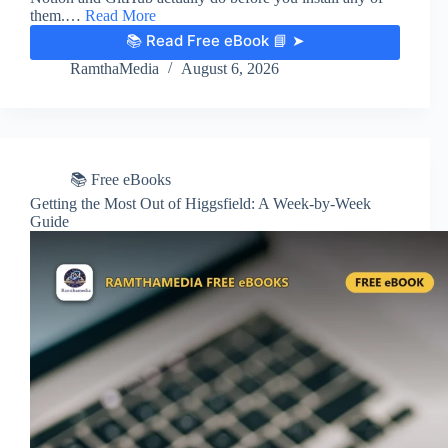
them.…
Read More
📚 Read Free eBook 📘 ➤
RamthaMedia
August 6, 2026
📚 Free eBooks
Getting the Most Out of Higgsfield: A Week-by-Week
Guide