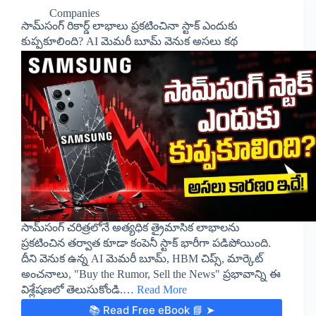
Companies
సామ్‌సంగ్ రికార్డ్ లాభాలు ప్రకటించినా స్టాక్ ఎందుకు
కుప్పకూలింది? AI మెమరీ బూమ్ వెనుక అసలు కథ
సామ్‌సంగ్ చరిత్రలోనే అత్యధిక త్రైమాసిక లాభాలను
ప్రకటించిన తర్వాత కూడా కంపెనీ స్టాక్ భారీగా పడిపోయింది.
దీని వెనుక ఉన్న AI మెమరీ బూమ్, HBM చిప్స్, మార్కెట్
అంచనాలు, "Buy the Rumor, Sell the News" ప్రభావాన్ని ఈ
విశ్లేషణలో తెలుసుకోండి.…
Read More
📚 Read Free eBook 📘 ➤