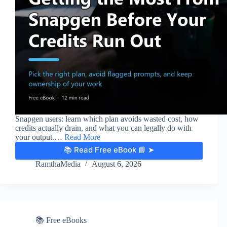
Snapgen users: learn which plan avoids wasted cost, how
credits actually drain, and what you can legally do with
your output.…
Read More
📚 Read Free eBook 📘 ➤
RamthaMedia
August 6, 2026
📚 Free eBooks