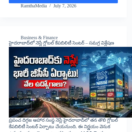
RamthaMedia
July 7, 2026
Business & Finance
హైదరాబాద్‌లో నెస్లే గ్లోబల్ కేపబిలిటీ సెంటర్ – సమగ్ర విశ్లేషణ
ప్రపంచ దిగ్గజ ఆహార సంస్థ నెస్లే హైదరాబాద్‌లో తన తొలి గ్లోబల్
కేపబిలిటీ సెంటర్ ఏర్పాటు చేయనుంది. ఈ నిర్ణయం వెనుక