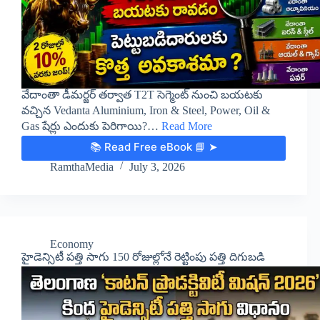
వేదాంతా డీమర్జర్ తర్వాత T2T సెగ్మెంట్ నుంచి బయటకు
వచ్చిన Vedanta Aluminium, Iron & Steel, Power, Oil &
Gas షేర్లు ఎందుకు పెరిగాయి?…
Read More
📚 Read Free eBook 📘 ➤
RamthaMedia
July 3, 2026
Economy
హైడెన్సిటీ పత్తి సాగు 150 రోజుల్లోనే రెట్టింపు పత్తి దిగుబడి