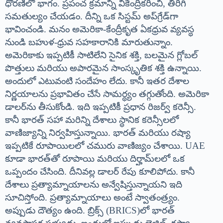
ధోరణిలో భాగం. ప్రపంచ క్రమాన్ని వికేంద్రీకరించి, తిరిగి
సమతుల్యం చేయడం. దీన్ని ఒక సిస్టమ్ అప్‌గ్రేడ్‌గా
భావించండి. మనం అమెరికా-కేంద్రీకృత ఏకధ్రువ వ్యవస్థ
నుండి బహుళ-ధ్రువ సహకారానికి మారుతున్నాం.
అమెరికాకు ఇప్పటికీ సాటిలేని సైనిక శక్తి, బలమైన గ్లోబల్
పొత్తులు మరియు అపారమైన సాంస్కృతిక శక్తి ఉన్నాయి.
అందులో ఎటువంటి సందేహం లేదు. కానీ ఇతర దేశాల
నిర్ణయాలను ప్రభావితం చేసే సామర్థ్యం తగ్గుతోంది. అమెరికా
డాలర్‌ను తీసుకోండి. ఇది ఇప్పటికీ ప్రధాన రిజర్వ్ కరెన్సీ.
కానీ భారత్ సహా మరిన్ని దేశాలు స్థానిక కరెన్సీలలో
వాణిజ్యాన్ని నిర్వహిస్తున్నాయి. భారత్ మరియు రష్యా
ఇప్పటికే రూపాయిలలో చమురు వాణిజ్యం చేశాయి. UAE
కూడా భారత్‌తో రూపాయి మరియు దిర్హామ్‌లలో ఒక
ఒప్పందం చేసింది. దీనివల్ల డాలర్ రేపు కూలిపోదు. కానీ
దేశాలు ప్రత్యామ్నాయాలను అన్వేషిస్తున్నాయని ఇది
సూచిస్తోంది. ప్రత్యామ్నాయాలు అంటే స్వాతంత్ర్యం.
అప్పుడు దౌత్యం ఉంది. బ్రిక్స్ (BRICS)లో భారత్