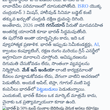
లావాదేవీల పరిమాణంలో దూసుకుపోతోంది.
ISRO
యొక్క
చంద్రయాన్ 3 మిషన్, హాలీవుడ్ సినిమా బడ్జెట్ కంటే
తక్కువ ఖర్చుతో చంద్రుడి దక్షిణ ధ్రువంపై దిగింది.
అంతేకాదు, 2026 నాటికి
గగన్‌యాన్
పేరుతో మానవసహిత
అంతరిక్ష యానానికి కూడా భారత్ సిద్ధమవుతోంది.
ఈ పురోగతి అంతా యాదృచ్ఛికం కాదు, ఇది ఒక
వ్యూహాత్మక ప్రణాళిక. భారత్ ఇప్పుడు సెమీకండక్టర్లు,
AI
,
క్వాంటం కంప్యూటింగ్, రక్షణ రంగం మరియు గ్రీన్ ఎనర్జీలో
అగ్రగామిగా మారాలని చూస్తోంది. ఆవిష్కరణలను
దిగుమతి చేసుకోవడం లేదు, సొంతంగా వ్యవస్థలను
నిర్మిస్తోంది.
మేక్ ఇన్ ఇండియా
లాంటి కార్యక్రమాలతో
కేవలం మాట్లాడుకోవడం లేదు, వేగంగా వాటిని ఆచరణలో
పెడుతోంది. అందుకే ఆపిల్, టెస్లా, గూగుల్ వంటి పెద్ద
కంపెనీలు భారత్‌లో
పెట్టుబడులు
పెడుతున్నాయి.
ఎందుకంటే, భారత్ కేవలం ఒక మార్కెట్ మాత్రమే కాదు,
చైనాకు ఒక ప్రత్యామ్నాయంగా కూడా ఉంది.