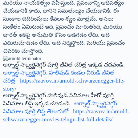
మరియు నాయకత్వం వహిస్తుంది. ప్రపంచాన్ని ఆధిపత్యం
చేయడానికి కాదు, దానిని సమతుల్యం చేయడానికి. ఈ
సుంకాల బెదిరింపులు కేవలం శబ్దం మాత్రమే. అసలు
సంకేతం ఏమిటంటే ఇది. ప్రపంచం మారుతోంది, మరియు
భారత్ ఇకపై అనుమతి కోసం అడగడం లేదు. అది
ఎదురుచూడడం లేదు. అది నిర్మిస్తోంది. మరియు ప్రపంచం
చివరకు చూస్తోంది.
అర్నాల్డ్ స్క్వార్జెనెగ్గర్ పూర్తి జీవిత చరిత్ర ఇక్కడ చదవండి.
అర్నాల్డ్ స్క్వార్జెనెగ్గర్: హలివుడ్ కండల వీరుడి జీవిత
చరిత్ర
–
https://raavov.in/arnold-schwarzenegger-life-
story/
అర్నాల్డ్ స్క్వార్జెనెగ్గర్ హలివుడ్ సినిమాల హీరో పూర్తి
సినిమాల లిస్ట్ ఇక్కడ చూడండి.
అర్నాల్డ్ స్క్వార్జెనెగ్గర్
సినిమాల పూర్తి లిస్ట్ తెలుగులో –
https://raavov.in/arnold-
schwarzenegger-movies-telugu-list-full-details/