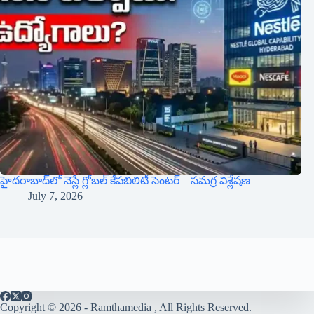
హైదరాబాద్‌లో నెస్లే గ్లోబల్ కేపబిలిటీ సెంటర్ – సమగ్ర విశ్లేషణ
July 7, 2026
Copyright © 2026 - Ramthamedia , All Rights Reserved.