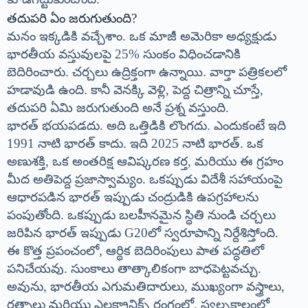
తదుపరి ఏం జరుగుతుంది?
మనం ఇక్కడికి వచ్చేశాం. ఒక మాజీ అమెరికా అధ్యక్షుడు
భారతీయ వస్తువులపై 25% సుంకం విధించడానికి
బెదిరించారు. చర్చలు ఉద్రిక్తంగా ఉన్నాయి. వార్తా పత్రికలలో
హడావుడి ఉంది. కానీ వెనక్కి వెళ్లి, పెద్ద చిత్రాన్ని చూస్తే,
తదుపరి ఏమి జరుగుతుంది అనే ప్రశ్న వస్తుంది.
భారత్ భయపడదు. అది ఒత్తిడికి లొంగదు. ఎందుకంటే ఇది
1991 నాటి భారత్ కాదు. ఇది 2025 నాటి భారత్. ఒక
అణుశక్తి, ఒక అంతరిక్ష ఆవిష్కరణ కర్త, మరియు ఈ గ్రహం
మీద అతిపెద్ద ప్రజాస్వామ్యం. ఒకప్పుడు విదేశీ సహాయంపై
ఆధారపడిన భారత్ ఇప్పుడు చంద్రుడికి ఉపగ్రహాలను
పంపుతోంది. ఒకప్పుడు బలహీనమైన స్థితి నుండి చర్చలు
జరిపిన భారత్ ఇప్పుడు G20లో స్వరూపాన్ని నిర్దేశిస్తోంది.
ఈ కొత్త ప్రపంచంలో, ఆర్థిక బెదిరింపులు పాత పద్ధతిలో
పనిచేయవు. సుంకాలు తాత్కాలికంగా బాధపెట్టవచ్చు.
అవును, భారతీయ ఎగుమతిదారులు, ముఖ్యంగా వస్త్రాలు,
రత్నాలు మరియు ఎలక్ట్రానిక్స్ రంగంలో, స్వల్పకాలంలో