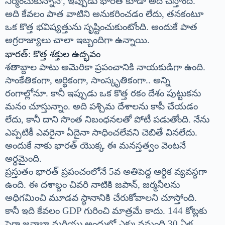
నిర్మించుకున్నానో, ఇప్పుడు భారత్ కూడా అదే చేస్తోంది.
అది కేవలం పాత వాటిని అనుకరించడం లేదు, తనకంటూ
ఒక కొత్త భవిష్యత్తును సృష్టించుకుంటోంది. అందుకే పాత
అగ్రరాజ్యాలు చాలా ఇబ్బందిగా ఉన్నాయి.
భారత్: కొత్త శక్తుల ఉద్భవం
శతాబ్దాల పాటు అమెరికా ప్రపంచానికి నాయకుడిగా ఉంది.
సాంకేతికంగా, ఆర్థికంగా, సాంస్కృతికంగా.. అన్ని
రంగాల్లోనూ. కానీ ఇప్పుడు ఒక కొత్త రకం దేశం పుట్టుకను
మనం చూస్తున్నాం. అది పశ్చిమ దేశాలను కాపీ చేయడం
లేదు, కానీ దాని సొంత నిబంధనలతో పోటీ పడుతోంది. నేను
ఎప్పటికీ ఎవరైనా ఏదైనా సాధించలేవని చెబితే వినలేదు.
అందుకే నాకు భారత్ యొక్క ఈ మనస్తత్వం వెంటనే
అర్థమైంది.
ప్రస్తుతం భారత్ ప్రపంచంలోనే 5వ అతిపెద్ద ఆర్థిక వ్యవస్థగా
ఉంది. ఈ దశాబ్దం చివరి నాటికి జపాన్, జర్మనీలను
అధిగమించి మూడవ స్థానానికి చేరుకోవాలని చూస్తోంది.
కానీ ఇది కేవలం GDP గురించి మాత్రమే కాదు. 144 కోట్లకు
పైగా జనాభా మరియు అందులో ఎక్కువమంది 30 ఏళ్ల