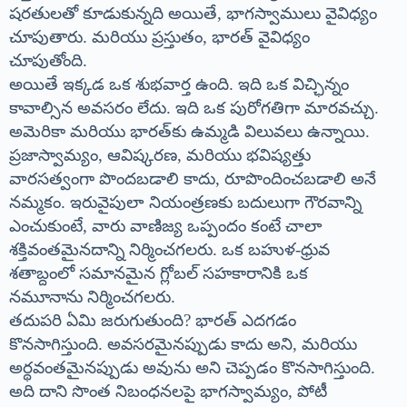
షరతులతో కూడుకున్నది అయితే, భాగస్వాములు వైవిధ్యం
చూపుతారు. మరియు ప్రస్తుతం, భారత్ వైవిధ్యం
చూపుతోంది.
అయితే ఇక్కడ ఒక శుభవార్త ఉంది. ఇది ఒక విచ్ఛిన్నం
కావాల్సిన అవసరం లేదు. ఇది ఒక పురోగతిగా మారవచ్చు.
అమెరికా మరియు భారత్‌కు ఉమ్మడి విలువలు ఉన్నాయి.
ప్రజాస్వామ్యం, ఆవిష్కరణ, మరియు భవిష్యత్తు
వారసత్వంగా పొందబడాలి కాదు, రూపొందించబడాలి అనే
నమ్మకం. ఇరువైపులా నియంత్రణకు బదులుగా గౌరవాన్ని
ఎంచుకుంటే, వారు వాణిజ్య ఒప్పందం కంటే చాలా
శక్తివంతమైనదాన్ని నిర్మించగలరు. ఒక బహుళ-ధ్రువ
శతాబ్దంలో సమానమైన గ్లోబల్ సహకారానికి ఒక
నమూనాను నిర్మించగలరు.
తదుపరి ఏమి జరుగుతుంది? భారత్ ఎదగడం
కొనసాగిస్తుంది. అవసరమైనప్పుడు కాదు అని, మరియు
అర్థవంతమైనప్పుడు అవును అని చెప్పడం కొనసాగిస్తుంది.
అది దాని సొంత నిబంధనలపై భాగస్వామ్యం, పోటీ