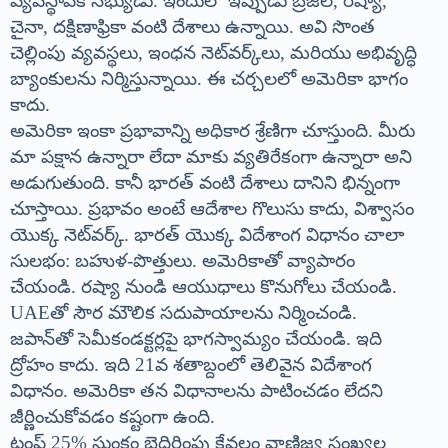
వ్యవస్థాపక సభ్యుడు. ఇందులో ఇప్పుడు బ్రెజిల్, రష్యా,
చైనా, దక్షిణాఫ్రికా వంటి దేశాలు ఉన్నాయి. అవి సొంత
చెల్లింపు వ్యవస్థలు, ఇంధన నెట్‌వర్క్‌లు, మరియు అభివృద్ధి
బ్యాంకులను నిర్మిస్తున్నాయి. ఈ చర్చలలో అమెరికా భాగం
కాదు.
అమెరికా ఇంకా ప్రభావాన్ని అధికార శ్రేణిగా చూస్తుంది. మీరు
మా పక్షాన ఉన్నారా లేదా మాకు వ్యతిరేకంగా ఉన్నారా అని
అడుగుతుంది. కానీ భారత్ వంటి దేశాలు దానిని భిన్నంగా
చూస్తాయి. ప్రభావం అంటే ఆదేశాల గొలుసు కాదు, విశ్వాసం
యొక్క నెట్‌వర్క్. భారత్ యొక్క విదేశాంగ విధానం చాలా
సులభం: బహుళ-పొత్తులు. అమెరికాతో వ్యాపారం
చేయండి. రష్యా నుండి ఆయుధాలు కొనుగోలు చేయండి.
UAEతో సౌర మౌలిక సదుపాయాలను నిర్మించండి.
జపాన్‌తో సెమీకండక్టర్లపై భాగస్వామ్యం చేయండి. ఇది
ద్రోహం కాదు. ఇది 21వ శతాబ్దంలో తెలివైన విదేశాంగ
విధానం. అమెరికా తన విధానాలను పాటించడం లేదని
జీర్ణించుకోవడం కష్టంగా ఉంది.
ట్రంప్ 25% సుంకం బెదిరింపు కేవలం వాణిజ్య సంఖ్యల