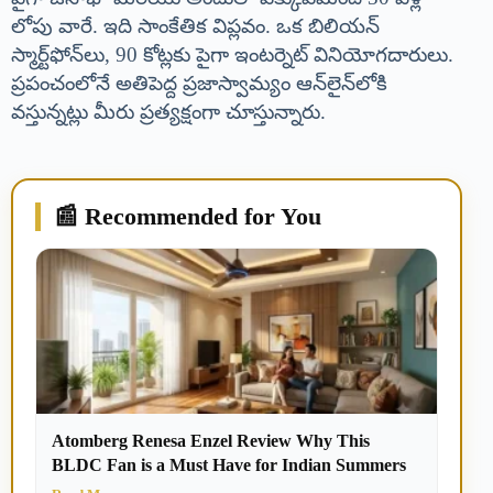
లోపు వారే. ఇది సాంకేతిక విప్లవం. ఒక బిలియన్
స్మార్ట్‌ఫోన్‌లు, 90 కోట్లకు పైగా ఇంటర్నెట్ వినియోగదారులు.
ప్రపంచంలోనే అతిపెద్ద ప్రజాస్వామ్యం ఆన్‌లైన్‌లోకి
వస్తున్నట్లు మీరు ప్రత్యక్షంగా చూస్తున్నారు.
📰 Recommended for You
Atomberg Renesa Enzel Review Why This
BLDC Fan is a Must Have for Indian Summers