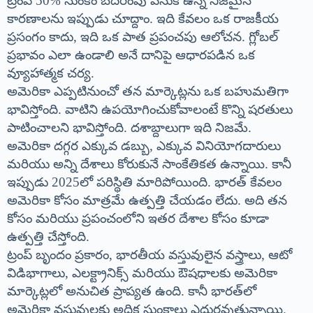
ట్రంప్ 50% సుంకం బెదిరింపు వెనుక ఉన్న నిజమైన
కారణాలను ఇప్పుడు చూద్దాం. ఇది కేవలం ఒక రాజకీయ
ప్రసంగం కాదు, ఇది ఒక పాత ప్రపంచపు ఆలోచన. గ్లోబల్
ప్రభావం ఎలా ఉండాలి అనే దానిపై ఆధారపడిన ఒక
వ్యూహాత్మక చర్య.
అమెరికా ఎప్పటినుంచో తన మార్కెట్లను ఒక బహుమతిగా
భావిస్తోంది. వాటిని ఉపయోగించుకోవాలంటే కొన్ని షరతులు
పాటించాలని భావిస్తోంది. దశాబ్దాలుగా ఇది నిజమే.
అమెరికా దగ్గర ఎక్కువ డబ్బు, ఎక్కువ వినియోగదారులు
మరియు అన్ని దేశాలు కోరుకునే సాంకేతికత ఉన్నాయి. కానీ
ఇప్పుడు 2025లో పరిస్థితి మారిపోయింది. భారత్ కేవలం
అమెరికా కోసం మాత్రమే ఉత్పత్తి చేయడం లేదు. అది తన
కోసం మరియు ప్రపంచంలోని ఇతర దేశాల కోసం కూడా
ఉత్పత్తి చేస్తోంది.
ట్రంప్ బృందం ప్రకారం, భారతీయ వస్తువులైన వస్త్రాలు, ఆటో
విడిభాగాలు, ఎలక్ట్రానిక్స్ మరియు ఔషధాలకు అమెరికా
మార్కెట్లలో అనుచిత ప్రాప్యత ఉంది. కానీ భారత్‌లో
అమెరికా వస్తువులకు అధిక సుంకాలు ఎదురవుతున్నాయి.