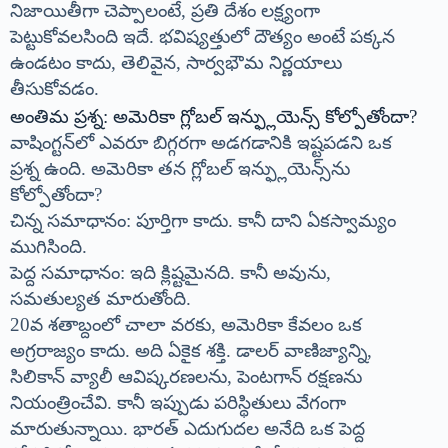
నిజాయితీగా చెప్పాలంటే, ప్రతి దేశం లక్ష్యంగా
పెట్టుకోవలసింది ఇదే. భవిష్యత్తులో దౌత్యం అంటే పక్కన
ఉండటం కాదు, తెలివైన, సార్వభౌమ నిర్ణయాలు
తీసుకోవడం.
అంతిమ ప్రశ్న: అమెరికా గ్లోబల్ ఇన్ఫ్లుయెన్స్ కోల్పోతోందా?
వాషింగ్టన్‌లో ఎవరూ బిగ్గరగా అడగడానికి ఇష్టపడని ఒక
ప్రశ్న ఉంది. అమెరికా తన గ్లోబల్ ఇన్ఫ్లుయెన్స్‌ను
కోల్పోతోందా?
చిన్న సమాధానం: పూర్తిగా కాదు. కానీ దాని ఏకస్వామ్యం
ముగిసింది.
పెద్ద సమాధానం: ఇది క్లిష్టమైనది. కానీ అవును,
సమతుల్యత మారుతోంది.
20వ శతాబ్దంలో చాలా వరకు, అమెరికా కేవలం ఒక
అగ్రరాజ్యం కాదు. అది ఏకైక శక్తి. డాలర్ వాణిజ్యాన్ని,
సిలికాన్ వ్యాలీ ఆవిష్కరణలను, పెంటగాన్ రక్షణను
నియంత్రించేవి. కానీ ఇప్పుడు పరిస్థితులు వేగంగా
మారుతున్నాయి. భారత్ ఎదుగుదల అనేది ఒక పెద్ద