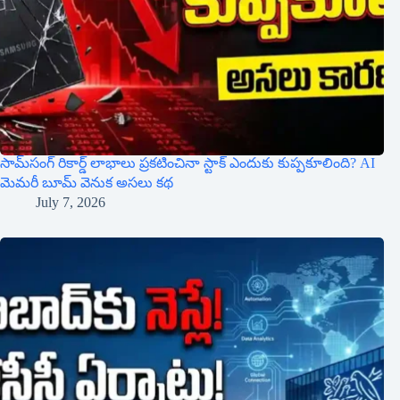
సామ్‌సంగ్ రికార్డ్ లాభాలు ప్రకటించినా స్టాక్ ఎందుకు కుప్పకూలింది? AI
మెమరీ బూమ్ వెనుక అసలు కథ
July 7, 2026