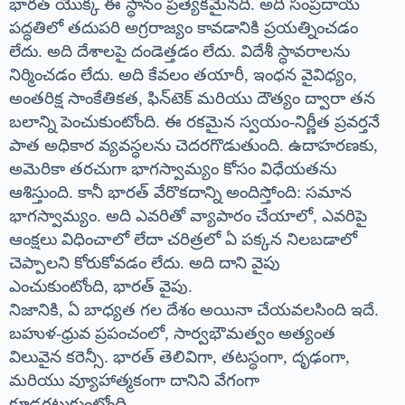
భారత్ యొక్క ఈ స్థానం ప్రత్యేకమైనది. అది సంప్రదాయ
పద్ధతిలో తదుపరి అగ్రరాజ్యం కావడానికి ప్రయత్నించడం
లేదు. అది దేశాలపై దండెత్తడం లేదు. విదేశీ స్థావరాలను
నిర్మించడం లేదు. అది కేవలం తయారీ, ఇంధన వైవిధ్యం,
అంతరిక్ష సాంకేతికత, ఫిన్‌టెక్ మరియు దౌత్యం ద్వారా తన
బలాన్ని పెంచుకుంటోంది. ఈ రకమైన స్వయం-నిర్ణీత ప్రవర్తనే
పాత అధికార వ్యవస్థలను చెదరగొడుతుంది. ఉదాహరణకు,
అమెరికా తరచుగా భాగస్వామ్యం కోసం విధేయతను
ఆశిస్తుంది. కానీ భారత్ వేరొకదాన్ని అందిస్తోంది: సమాన
భాగస్వామ్యం. అది ఎవరితో వ్యాపారం చేయాలో, ఎవరిపై
ఆంక్షలు విధించాలో లేదా చరిత్రలో ఏ పక్కన నిలబడాలో
చెప్పాలని కోరుకోవడం లేదు. అది దాని వైపు
ఎంచుకుంటోంది, భారత్ వైపు.
నిజానికి, ఏ బాధ్యత గల దేశం అయినా చేయవలసింది ఇదే.
బహుళ-ధ్రువ ప్రపంచంలో, సార్వభౌమత్వం అత్యంత
విలువైన కరెన్సీ. భారత్ తెలివిగా, తటస్థంగా, దృఢంగా,
మరియు వ్యూహాత్మకంగా దానిని వేగంగా
కూడగట్టుకుంటోంది.