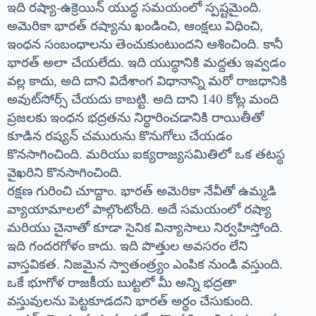
ఇది రష్యా-ఉక్రెయిన్ యుద్ధ సమయంలో స్పష్టమైంది.
అమెరికా భారత్ రష్యాను ఖండించి, ఆంక్షలు విధించి,
ఇంధన సంబంధాలను తెంచుకుంటుందని ఆశించింది. కానీ
భారత్ అలా చేయలేదు. ఇది యుద్ధానికి మద్దతు ఇవ్వడం
వల్ల కాదు, అది దాని విదేశాంగ విధానాన్ని మరో రాజధానికి
అవుట్‌సోర్స్ చేయదు కాబట్టి. అది దాని 140 కోట్ల మంది
ప్రజలకు ఇంధన భద్రతను నిర్ధారించడానికి రాయితీతో
కూడిన రష్యన్ చమురును కొనుగోలు చేయడం
కొనసాగించింది. మరియు ఐక్యరాజ్యసమితిలో ఒక తటస్థ
వైఖరిని కొనసాగించింది.
రక్షణ గురించి చూద్దాం. భారత్ అమెరికా నేవీతో ఉమ్మడి
వ్యాయామాలలో పాల్గొంటోంది. అదే సమయంలో రష్యా
మరియు చైనాతో కూడా సైనిక విన్యాసాలు నిర్వహిస్తోంది.
ఇది గందరగోళం కాదు. ఇది పొత్తుల అవసరం లేని
వాస్తవికత. నిజమైన స్వాతంత్ర్యం ఎంపిక నుండి వస్తుంది.
ఒకే భూగోళ రాజకీయ బుట్టలో మీ అన్ని భద్రతా
వస్తువులను పెట్టకూడదని భారత్ అర్థం చేసుకుంది.