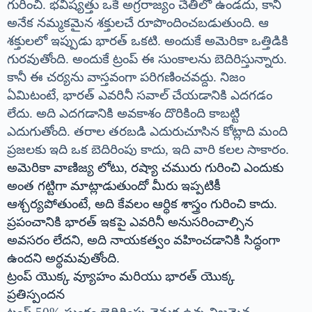
గురించి. భవిష్యత్తు ఒకే అగ్రరాజ్యం చేతిలో ఉండదు, కానీ
అనేక నమ్మకమైన శక్తులచే రూపొందించబడుతుంది. ఆ
శక్తులలో ఇప్పుడు భారత్ ఒకటి. అందుకే అమెరికా ఒత్తిడికి
గురవుతోంది. అందుకే ట్రంప్ ఈ సుంకాలను బెదిరిస్తున్నారు.
కానీ ఈ చర్యను వాస్తవంగా పరిగణించవద్దు. నిజం
ఏమిటంటే, భారత్ ఎవరినీ సవాల్ చేయడానికి ఎదగడం
లేదు. అది ఎదగడానికి అవకాశం దొరికింది కాబట్టి
ఎదుగుతోంది. తరాల తరబడి ఎదురుచూసిన కోట్లాది మంది
ప్రజలకు ఇది ఒక బెదిరింపు కాదు, ఇది వారి కలల సాకారం.
అమెరికా వాణిజ్య లోటు, రష్యా చమురు గురించి ఎందుకు
అంత గట్టిగా మాట్లాడుతుందో మీరు ఇప్పటికీ
ఆశ్చర్యపోతుంటే, అది కేవలం ఆర్థిక శాస్త్రం గురించి కాదు.
ప్రపంచానికి భారత్ ఇకపై ఎవరినీ అనుసరించాల్సిన
అవసరం లేదని, అది నాయకత్వం వహించడానికి సిద్ధంగా
ఉందని అర్థమవుతోంది.
ట్రంప్ యొక్క వ్యూహం మరియు భారత్ యొక్క
ప్రతిస్పందన