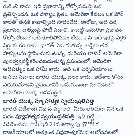
గురించి కాదు. ఇది ప్రభావాన్ని కోల్పోవడంపై ఒక
ప్రతిస్పందన. ఒక దశాబ్దం క్రితం, అమెరికా కేవలం ఒక ఫోన్
కాల్‌తో తనకి కావాల్సింది సాధించేది. ఈరోజు, అది ధర,
ప్రభావం, దౌత్యంపై పోటీ పడాలి. కాబట్టి అమెరికా ప్రభావం
కోల్పోతోందా? అది కూలిపోవడం లేదు, కానీ అది ఇకపై ఏకైక
నిర్ణయ కర్త కాదు. భారత్ ఎదుగుతున్న, ఆఫ్రికా తన
హక్కులను స్థాపించుకుంటున్న, మరియు లాటిన్ అమెరికా
పునర్వ్యవస్థీకరించబడుతున్న ప్రపంచంలో, అమెరికా
ఆధిపత్యం ఒక హామీ కాదు. అది ఒక చర్చనీయాంశం.
అసలు సవాలు భారత్ యొక్క బలం కాదు. ఆదేశాల కోసం
ఎదురుచూడని ప్రపంచానికి అనుగుణంగా మారడంలో
అమెరికా యొక్క అసమర్థత.
భారత్ యొక్క వ్యూహాత్మక స్వయంప్రతిపత్తి
భారత విదేశాంగ విధాన వర్గాలలో మీరు తరచుగా వినే ఒక
పదం
వ్యూహాత్మక స్వయంప్రతిపత్తి
. ఇది గట్టిగా
వినిపించదు, కానీ ఇది 21వ శతాబ్దపు భౌగోళిక
రాజకీయాలలో అత్యంత విప్లవాత్మకమైన ఆలోచనలలో