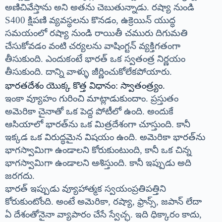
అణిచివేస్తాను అని అతను చెబుతున్నాడు. రష్యా నుండి
S400 క్షిపణి వ్యవస్థలను కొనడం, ఉక్రెయిన్ యుద్ధ
సమయంలో రష్యా నుండి రాయితీ చమురు దిగుమతి
చేసుకోవడం వంటి చర్యలను వాషింగ్టన్ వ్యక్తిగతంగా
తీసుకుంది. ఎందుకంటే భారత్ ఒక స్వతంత్ర నిర్ణయం
తీసుకుంది. దాన్ని వాళ్ళు జీర్ణించుకోలేకపోయారు.
భారతదేశం యొక్క కొత్త విధానం: స్వాతంత్ర్యం.
ఇంకా వ్యూహం గురించి మాట్లాడుకుందాం. ప్రస్తుతం
అమెరికా చైనాతో ఒక పెద్ద పోటీలో ఉంది. అందుకే
ఆసియాలో భారత్‌ను ఒక మిత్రదేశంగా చూస్తుంది. కానీ
ఇక్కడ ఒక విరుద్ధమైన విషయం ఉంది. అమెరికా భారత్‌ను
భాగస్వామిగా ఉండాలని కోరుకుంటుంది, కానీ ఒక చిన్న
భాగస్వామిగా ఉండాలని ఆశిస్తుంది. కానీ ఇప్పుడు అది
జరగదు.
భారత్ ఇప్పుడు వ్యూహాత్మక స్వయంప్రతిపత్తిని
కోరుకుంటోంది. అంటే అమెరికా, రష్యా, ఫ్రాన్స్, జపాన్ లేదా
ఏ దేశంతోనైనా వ్యాపారం చేసే స్వేచ్ఛ. ఇది ధిక్కారం కాదు,