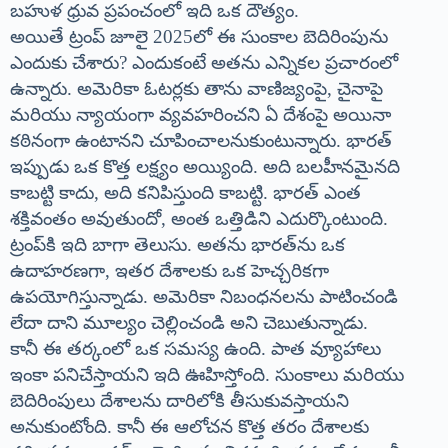
బహుళ ధ్రువ ప్రపంచంలో ఇది ఒక దౌత్యం.
అయితే ట్రంప్ జూలై 2025లో ఈ సుంకాల బెదిరింపును
ఎందుకు చేశారు? ఎందుకంటే అతను ఎన్నికల ప్రచారంలో
ఉన్నారు. అమెరికా ఓటర్లకు తాను వాణిజ్యంపై, చైనాపై
మరియు న్యాయంగా వ్యవహరించని ఏ దేశంపై అయినా
కఠినంగా ఉంటానని చూపించాలనుకుంటున్నారు. భారత్
ఇప్పుడు ఒక కొత్త లక్ష్యం అయ్యింది. అది బలహీనమైనది
కాబట్టి కాదు, అది కనిపిస్తుంది కాబట్టి. భారత్ ఎంత
శక్తివంతం అవుతుందో, అంత ఒత్తిడిని ఎదుర్కొంటుంది.
ట్రంప్‌కి ఇది బాగా తెలుసు. అతను భారత్‌ను ఒక
ఉదాహరణగా, ఇతర దేశాలకు ఒక హెచ్చరికగా
ఉపయోగిస్తున్నాడు. అమెరికా నిబంధనలను పాటించండి
లేదా దాని మూల్యం చెల్లించండి అని చెబుతున్నాడు.
కానీ ఈ తర్కంలో ఒక సమస్య ఉంది. పాత వ్యూహాలు
ఇంకా పనిచేస్తాయని ఇది ఊహిస్తోంది. సుంకాలు మరియు
బెదిరింపులు దేశాలను దారిలోకి తీసుకువస్తాయని
అనుకుంటోంది. కానీ ఈ ఆలోచన కొత్త తరం దేశాలకు