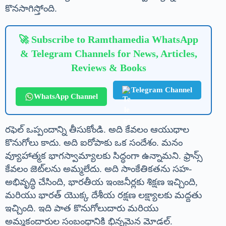
కొనసాగిస్తోంది.
🚀 Subscribe to Ramthamedia WhatsApp
& Telegram Channels for News, Articles,
Reviews & Books
Telegram Channel
WhatsApp Channel
రఫెల్ ఒప్పందాన్ని తీసుకోండి. అది కేవలం ఆయుధాల
కొనుగోలు కాదు. అది ఐరోపాకు ఒక సందేశం. మనం
వ్యూహాత్మక భాగస్వామ్యాలకు సిద్ధంగా ఉన్నామని. ఫ్రాన్స్
కేవలం జెట్‌లను అమ్మలేదు. అది సాంకేతికతను సహ-
అభివృద్ధి చేసింది, భారతీయ ఇంజనీర్లకు శిక్షణ ఇచ్చింది,
మరియు భారత్ యొక్క దేశీయ రక్షణ లక్ష్యాలకు మద్దతు
ఇచ్చింది. ఇది పాత కొనుగోలుదారు మరియు
అమ్మకందారుల సంబంధానికి భిన్నమైన మోడల్.