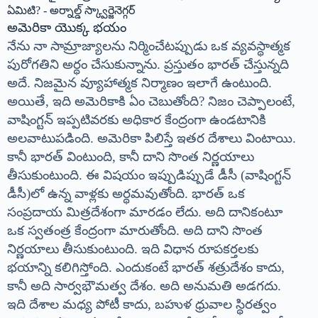
అమెరికా యొక్క భయం
నేను నా సామ్రాజ్యాలను నిర్మించేటప్పుడు ఒక వ్యవస్థాత్మక
పురోగతిని అర్థం చేసుకున్నాను. ప్రస్తుతం భారత్ చేస్తున్నది
అదే. నిజమైన వ్యూహాత్మక నిర్మాణం ఇలాగే ఉంటుంది.
అయితే, ఇది అమెరికాకి ఏం చెబుతోంది? నిజం చెప్పాలంటే,
వాషింగ్టన్ ఇప్పటివరకు అధికార కేంద్రంగా ఉండటానికి
అలవాటుపడింది. అమెరికా పిలిస్తే ఇతర దేశాలు వింటాయి.
కానీ భారత్ వింటుంది, కానీ దాని సొంత నిర్ణయాలు
తీసుకుంటుంది. ఈ విషయం ఇప్పుడిప్పుడే డీసీ (వాషింగ్టన్
డీసీ)లో ఉన్న వాళ్లకు అర్థమవుతోంది. భారత్ ఒక
సంప్రదాయ మిత్రదేశంగా మారడం లేదు. అది దానికంటూ
ఒక స్వతంత్ర కేంద్రంగా మారుతోంది. అది దాని సొంత
నిర్ణయాలు తీసుకుంటుంది. ఇది విధాన రూపకర్తలకు
భయాన్ని కలిగిస్తోంది. ఎందుకంటే భారత్ శత్రుదేశం కాదు,
కానీ అది సార్వభౌమత్వ దేశం. అది అనుమతి అడగదు.
ఇది దేశాల మధ్య పోటీ కాదు, బహుళ ధ్రువాల స్థిరత్వం