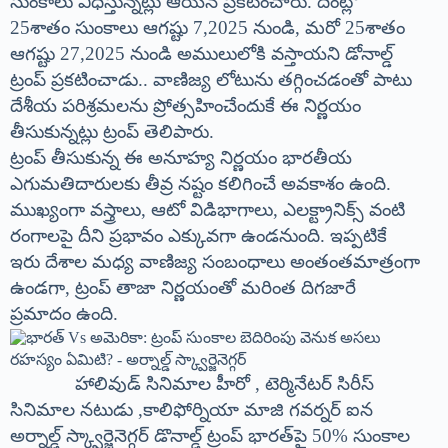
సుంకాలు విధిస్తున్నట్లు ఆయన ప్రకటించారు. దీంట్లో
25శాతం సుంకాలు ఆగష్టు 7,2025 నుండి, మరో 25శాతం
ఆగష్టు 27,2025 నుండి అములులోకి వస్తాయని డోనాల్డ్
ట్రంప్ ప్రకటించాడు.. వాణిజ్య లోటును తగ్గించడంతో పాటు
దేశీయ పరిశ్రమలను ప్రోత్సహించేందుకే ఈ నిర్ణయం
తీసుకున్నట్లు ట్రంప్ తెలిపారు.
ట్రంప్ తీసుకున్న ఈ అనూహ్య నిర్ణయం భారతీయ
ఎగుమతిదారులకు తీవ్ర నష్టం కలిగించే అవకాశం ఉంది.
ముఖ్యంగా వస్త్రాలు, ఆటో విడిభాగాలు, ఎలక్ట్రానిక్స్ వంటి
రంగాలపై దీని ప్రభావం ఎక్కువగా ఉండనుంది. ఇప్పటికే
ఇరు దేశాల మధ్య వాణిజ్య సంబంధాలు అంతంతమాత్రంగా
ఉండగా, ట్రంప్ తాజా నిర్ణయంతో మరింత దిగజారే
ప్రమాదం ఉంది.
హాలివుడ్ సినిమాల హీరో , టెర్మినేటర్ సిరీస్
సినిమాల నటుడు ,కాలిఫోర్నియా మాజి గవర్నర్ ఐన
అర్నాల్డ్ స్క్వార్జెనెగ్గర్ డొనాల్డ్ ట్రంప్ భారత్‌పై 50% సుంకాల