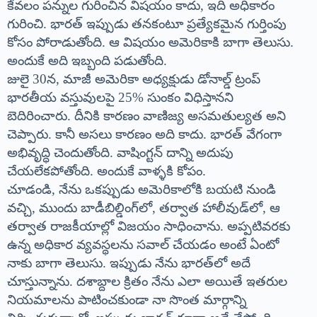
కేవలం పన్నుల గురించిన విషయం కాదు, ఇది అధికారం
గురించి. భారత్ ఇప్పుడు తనకంటూ ప్రత్యేకమైన గుర్తింపు
కోసం పోరాడుతోంది. ఆ విషయం అమెరికాకి బాగా తెలుసు.
అందుకే అది ఇబ్బంది పడుతోంది.
జులై 30న, మాజీ అమెరికా అధ్యక్షుడు డోనాల్డ్ ట్రంప్
భారతీయ వస్తువులపై 25% సుంకం విధిస్తానని
బెదిరించారు. దీనికి కారణం వాణిజ్య అసమతుల్యత అని
చెప్పారు. కానీ అసలు కారణం అది కాదు. భారత్ వేగంగా
అభివృద్ధి చెందుతోంది. వాషింగ్టన్ దాన్ని అదుపు
చేయలేకపోతోంది. అందుకే వాళ్ళకి కోపం.
చూడండి, నేను ఒకప్పుడు అమెరికాలోకి బయటి నుండి
వచ్చి, ముందు బాడీబిల్డింగ్‌లో, తర్వాత హాలీవుడ్‌లో, ఆ
తర్వాత రాజకీయాల్లో విజయం సాధించాను. అప్పటివరకు
ఉన్న అధికార వ్యవస్థలను సవాల్ చేయడం అంటే ఏంటో
నాకు బాగా తెలుసు. ఇప్పుడు నేను భారత్‌లో అదే
చూస్తున్నాను. దశాబ్దాల క్రితం నేను ఎలా అయితే ఇతరుల
నియమాలను పాటించకుండా నా సొంత మార్గాన్ని