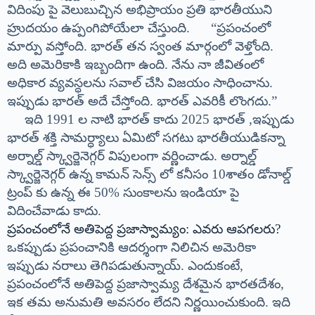
విదింపు పై వెలుబుచ్చిన అభిప్రాయం ప్రతి భారతీయుని
హ్రుదయం ఉప్పంగిపోయేలా చేస్తుంది. “ప్రపంచంలో
మార్పు వస్తోంది. భారత్ తన స్వంత మార్గంలో వెళ్తోంది.
అది అమెరికాకి ఇబ్బందిగా ఉంది. నేను నా జీవితంలో
అధికార వ్యవస్థలను సవాల్ చేసి విజయం సాధించాను.
ఇప్పుడు భారత్ అదే చేస్తోంది. భారత్ ఎవరికీ లొంగదు.”
ఇది 1991 ల నాటి భారత్ కాదు 2025 భారత్ ,
ఇప్పుడు
భారత్ శక్తి సామర్ధ్యాలు ఏమిటో సగటు భారతీయుడికన్నా
అర్నాల్డ్ స్క్వార్జెనెగ్గర్ విపులంగా వర్ణించాడు. అర్నాల్డ్
స్క్వార్జెనెగ్గర్ ఉన్న కామన్ సెన్స్ లో కనీసం 10శాతం డోనాల్డ్
ట్రంప్ కు ఉన్న ఈ 50% సుంకాలను ఇండియా పై
విదించేవాడు కాదు.
ప్రపంచంలోనే అతిపెద్ద ప్రజాస్వామ్యం: ఎవరు ఆపగలరు?
ఒకప్పుడు ప్రపంచానికి ఆదర్శంగా నిలిచిన అమెరికా
ఇప్పుడు నరాలు తెగిపడుతున్నాయ్. ఎందుకంటే,
ప్రపంచంలోనే అతిపెద్ద ప్రజాస్వామ్య దేశమైన భారతదేశం,
ఇక తమ అనుమతి అవసరం లేదని నిర్ణయించుకుంది. ఇది