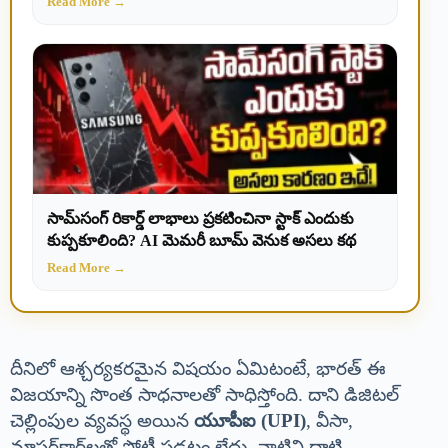
Read More →
సామ్‌సంగ్ రికార్డ్ లాభాలు ప్రకటించినా స్టాక్ ఎందుకు
కుప్పకూలింది? AI మెమరీ బూమ్ వెనుక అసలు కథ
Read More →
దీనిలో ఆశ్చర్యకరమైన విషయం ఏమిటంటే, భారత్ ఈ
విజయాన్ని సొంత సాధనాలతో సాధిస్తోంది. దాని డిజిటల్
చెల్లింపుల వ్యవస్థ అయిన
యూపీఐ (UPI)
, వీసా,
మాస్టర్‌కార్డ్‌లతో పోటీ పడటం లేదు. వాటిని దాటి