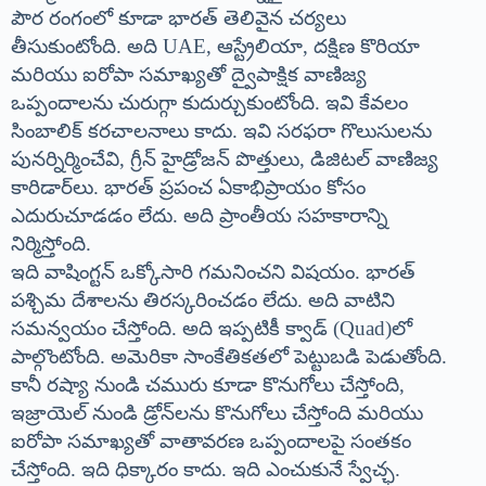
పౌర రంగంలో కూడా భారత్ తెలివైన చర్యలు
తీసుకుంటోంది. అది UAE, ఆస్ట్రేలియా, దక్షిణ కొరియా
మరియు ఐరోపా సమాఖ్యతో ద్వైపాక్షిక వాణిజ్య
ఒప్పందాలను చురుగ్గా కుదుర్చుకుంటోంది. ఇవి కేవలం
సింబాలిక్ కరచాలనాలు కాదు. ఇవి సరఫరా గొలుసులను
పునర్నిర్మించేవి, గ్రీన్ హైడ్రోజన్ పొత్తులు, డిజిటల్ వాణిజ్య
కారిడార్‌లు. భారత్ ప్రపంచ ఏకాభిప్రాయం కోసం
ఎదురుచూడడం లేదు. అది ప్రాంతీయ సహకారాన్ని
నిర్మిస్తోంది.
ఇది వాషింగ్టన్ ఒక్కోసారి గమనించని విషయం. భారత్
పశ్చిమ దేశాలను తిరస్కరించడం లేదు. అది వాటిని
సమన్వయం చేస్తోంది. అది ఇప్పటికీ క్వాడ్ (Quad)లో
పాల్గొంటోంది. అమెరికా సాంకేతికతలో పెట్టుబడి పెడుతోంది.
కానీ రష్యా నుండి చమురు కూడా కొనుగోలు చేస్తోంది,
ఇజ్రాయెల్ నుండి డ్రోన్‌లను కొనుగోలు చేస్తోంది మరియు
ఐరోపా సమాఖ్యతో వాతావరణ ఒప్పందాలపై సంతకం
చేస్తోంది. ఇది ధిక్కారం కాదు. ఇది ఎంచుకునే స్వేచ్ఛ.