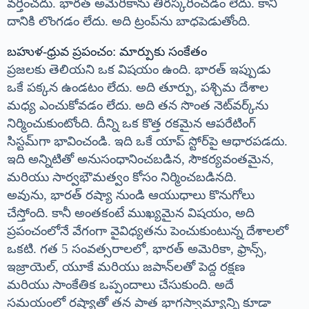
వర్తించదు. భారత్ అమెరికాను తిరస్కరించడం లేదు. కానీ
దానికి లొంగడం లేదు. అది ట్రంప్‌ను బాధపెడుతోంది.
బహుళ-ధ్రువ ప్రపంచం: మార్పుకు సంకేతం
ప్రజలకు తెలియని ఒక విషయం ఉంది. భారత్ ఇప్పుడు
ఒకే పక్కన ఉండటం లేదు. అది తూర్పు, పశ్చిమ దేశాల
మధ్య ఎంచుకోవడం లేదు. అది తన సొంత నెట్‌వర్క్‌ను
నిర్మించుకుంటోంది. దీన్ని ఒక కొత్త రకమైన ఆపరేటింగ్
సిస్టమ్‌గా భావించండి. ఇది ఒకే యాప్ స్టోర్‌పై ఆధారపడదు.
ఇది అన్నిటితో అనుసంధానించబడిన, సౌకర్యవంతమైన,
మరియు సార్వభౌమత్వం కోసం నిర్మించబడినది.
అవును, భారత్ రష్యా నుండి ఆయుధాలు కొనుగోలు
చేస్తోంది. కానీ అంతకంటే ముఖ్యమైన విషయం, అది
ప్రపంచంలోనే వేగంగా వైవిధ్యతను పెంచుకుంటున్న దేశాలలో
ఒకటి. గత 5 సంవత్సరాలలో, భారత్ అమెరికా, ఫ్రాన్స్,
ఇజ్రాయెల్, యూకే మరియు జపాన్‌లతో పెద్ద రక్షణ
మరియు సాంకేతిక ఒప్పందాలు చేసుకుంది. అదే
సమయంలో రష్యాతో తన పాత భాగస్వామ్యాన్ని కూడా