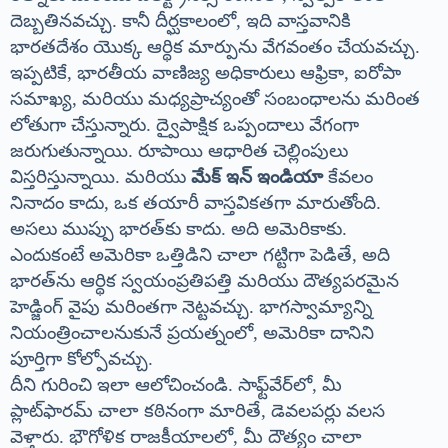
దెబ్బతినవచ్చు. కానీ దీర్ఘకాలంలో, ఇది వాస్తవానికి
భారతదేశం యొక్క ఆర్థిక మార్పును వేగవంతం చేయవచ్చు.
ఇప్పటికే, భారతీయ వాణిజ్య అధికారులు ఆఫ్రికా, ఐరోపా
సమాఖ్య, మరియు మధ్యప్రాచ్యంతో సంబంధాలను మరింత
లోతుగా చేస్తున్నారు. ద్వైపాక్షిక ఒప్పందాలు వేగంగా
జరుగుతున్నాయి. రూపాయి ఆధారిత చెల్లింపులు
విస్తరిస్తున్నాయి. మరియు
మేక్ ఇన్ ఇండియా
కేవలం
నినాదం కాదు, ఒక తయారీ వాస్తవికతగా మారుతోంది.
అసలు ముప్పు భారత్‌కు కాదు. అది అమెరికాకు.
ఎందుకంటే అమెరికా ఒత్తిడిని చాలా గట్టిగా పెడితే, అది
భారత్‌ను ఆర్థిక స్వయంప్రతిపత్తి మరియు దౌత్యపరమైన
హెడ్జింగ్ వైపు మరింతగా నెట్టవచ్చు. భాగస్వామ్యాన్ని
నియంత్రించాలనుకునే ప్రయత్నంలో, అమెరికా దానిని
పూర్తిగా కోల్పోవచ్చు.
దీని గురించి ఇలా ఆలోచించండి. సాఫ్ట్‌వేర్‌లో, మీ
ప్లాట్‌ఫారమ్ చాలా కఠినంగా మారితే, డెవలపర్లు వలస
వెళ్తారు. భౌగోళిక రాజకీయాలలో, మీ దౌత్యం చాలా