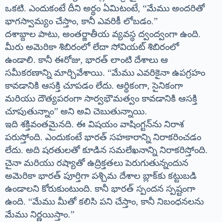
ఒకటి. ఎందుకంటే దీని అర్థం ఏమిటంటే, “మేము అందరితో
భాగస్వామ్యం చేస్తాం, కానీ ఎవరికీ లోబడం.”
దశాబ్దాల పాటు, అంతర్జాతీయ వ్యవస్థ ద్వంద్వంగా ఉంది.
మీరు అమెరికా శిబిరంలో లేదా సోవియట్ శిబిరంలో
ఉండాలి. కానీ ఈరోజు, భారత్ లాంటి దేశాలు ఆ
సమీకరణాన్ని మార్చివేశాయి. “మేము ఎవరికైనా ఉపగ్రహం
కావడానికి ఆసక్తి చూపడం లేదు. ఆర్థికంగా, సైనికంగా
మరియు దౌత్యపరంగా సార్వభౌమత్వం కావడానికి ఆసక్తి
చూపుతున్నాం” అని అవి చెబుతున్నాయి.
ఇది శక్తివంతమైనది. ఈ విషయం వాషింగ్టన్‌ను నిరాశ
పరుస్తోంది. ఎందుకంటే భారత్ సహకారాన్ని నిరాకరించడం
లేదు. అది షరతులతో కూడిన సమలేఖనాన్ని నిరాకరిస్తోంది.
చైనా మరియు రష్యాతో ఉద్రిక్తతలు పెరుగుతున్నందున
అమెరికా భారత్ పూర్తిగా పశ్చిమ దేశాల బ్లాక్‌కు కట్టుబడి
ఉండాలని కోరుకుంటుంది. కానీ భారత్ స్పందన స్పష్టంగా
ఉంది. “మేము మీతో కలిసి పని చేస్తాం, కానీ నిబంధనలను
మేము నిర్ణయిస్తాం.”