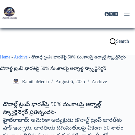
Search
Home
-
Archive
-
డొనాల్డ్ ట్రంప్ భారత్‌పై 50% సుంకాలపై అర్నాల్డ్ స్క్వార్జెనెగ్గర్
డొనాల్డ్ ట్రంప్ భారత్‌పై 50% సుంకాలపై అర్నాల్డ్ స్క్వార్జెనెగ్గర్
RamthaMedia
August 6, 2025
Archive
డొనాల్డ్ ట్రంప్ భారత్‌పై 50% సుంకాలపై అర్నాల్డ్
స్క్వార్జెనెగ్గర్ ప్రతిస్పందన-
హైదరాబాద్:
అమెరికా అధ్యక్షుడు డొనాల్డ్ ట్రంప్ భారత్‌కు
షాక్ ఇచ్చారు. భారతీయ దిగుమతులపై ఏకంగా 50 శాతం