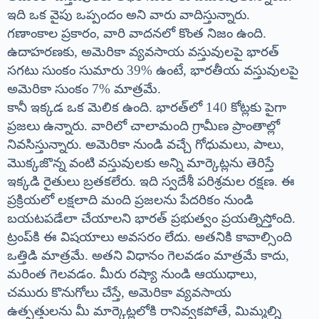
ఇది ఒక వైపు ఒప్పందం అని వారు వాదిస్తున్నారు.
గణాంకాల ప్రకారం, వారి వాదనలో కొంత నిజం ఉంది.
ఉదాహరణకు, అమెరికా వ్యవసాయ వస్తువులపై భారత్
సగటు సుంకం సుమారు 39% ఉంటే, భారతీయ వస్తువులపై
అమెరికా సుంకం 7% మాత్రమే.
కానీ ఇక్కడ ఒక మెలిక ఉంది. భారత్‌లో 140 కోట్లకు పైగా
ప్రజలు ఉన్నారు. వారిలో చాలామంది గ్రామీణ ప్రాంతాల్లో
నివసిస్తున్నారు. అమెరికా నుండి వచ్చే గోధుమలు, పాలు,
మొక్కజొన్న వంటి వస్తువులకు అన్ని మార్కెట్లను తెరిస్తే
ఇక్కడి రైతులు బ్రతకలేరు. ఇది స్వదేశీ పరిశ్రమల రక్షణ. ఈ
ప్రక్రియలో లక్షలాది మంది ప్రజలను పేదరికం నుండి
బయటపడేలా చేయాలని భారత్ ప్రభుత్వం ప్రయత్నిస్తోంది.
ట్రంప్‌కి ఈ విషయాలు అవసరం లేదు. అతనికి కావాల్సింది
ఒత్తిడి మాత్రమే. అతని విధానం గెలవడం మాత్రమే కాదు,
మరింత గెలవడం. మీరు రష్యా నుండి ఆయుధాలు,
చమురు కొనుగోలు చేస్తే, అమెరికా వ్యవసాయ
ఉత్పత్తులను మీ మార్కెట్లలోకి రానివ్వకపోతే, మిమ్మల్ని