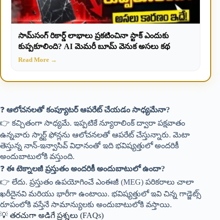
సామ్‌సంగ్ రికార్డ్ లాభాలు ప్రకటించినా స్టాక్ ఎందుకు
కుప్పకూలింది? AI మెమరీ బూమ్ వెనుక అసలు కథ
Read More →
❓
ఆలోచనలతో కంప్యూటర్ ఆపరేట్ చేయడం సాధ్యమేనా?
👉 కచ్చితంగా సాధ్యమే. ఇప్పటికే న్యూరాలింక్ ద్వారా పక్షవాతం
ఉన్నవారు స్మార్ట్ ఫోన్లను ఆలోచనలతో ఆపరేట్ చేస్తున్నారు. మెటా
తెస్తున్న నాన్-ఇన్వాసివ్ విధానంతో ఇది భవిష్యత్తులో అందరికీ
అందుబాటులోకి వస్తుంది.
❓
ఈ టెక్నాలజీ ప్రస్తుతం అందరికీ అందుబాటులో ఉందా?
👉 లేదు. ప్రస్తుతం ఉపయోగించే ఎంఈజీ (MEG) పరికరాలు చాలా
ఖరీదైనవి మరియు భారీగా ఉంటాయి. భవిష్యత్తులో ఇవి చిన్న గాడ్జెట్స్
రూపంలోకి వస్తేనే సామాన్యులకు అందుబాటులోకి వస్తాయి.
💡 తరచుగా అడిగే ప్రశ్నలు (FAQs)