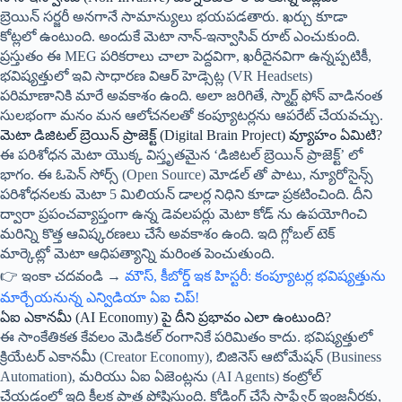
బ్రెయిన్ సర్జరీ అనగానే సామాన్యులు భయపడతారు. ఖర్చు కూడా
కోట్లలో ఉంటుంది. అందుకే మెటా నాన్-ఇన్వాసివ్ రూట్ ఎంచుకుంది.
ప్రస్తుతం ఈ MEG పరికరాలు చాలా పెద్దవిగా, ఖరీదైనవిగా ఉన్నప్పటికీ,
భవిష్యత్తులో ఇవి సాధారణ విఆర్ హెడ్సెట్ల (VR Headsets)
పరిమాణానికి మారే అవకాశం ఉంది. అలా జరిగితే, స్మార్ట్ ఫోన్ వాడినంత
సులభంగా మనం మన ఆలోచనలతో కంప్యూటర్లను ఆపరేట్ చేయవచ్చు.
మెటా డిజిటల్ బ్రెయిన్ ప్రాజెక్ట్ (Digital Brain Project) వ్యూహం ఏమిటి?
ఈ పరిశోధన మెటా యొక్క విస్తృతమైన ‘డిజిటల్ బ్రెయిన్ ప్రాజెక్ట్’ లో
భాగం. ఈ ఓపెన్ సోర్స్ (Open Source) మోడల్ తో పాటు, న్యూరోసైన్స్
పరిశోధనలకు మెటా 5 మిలియన్ డాలర్ల నిధిని కూడా ప్రకటించింది. దీని
ద్వారా ప్రపంచవ్యాప్తంగా ఉన్న డెవలపర్లు మెటా కోడ్ ను ఉపయోగించి
మరిన్ని కొత్త ఆవిష్కరణలు చేసే అవకాశం ఉంది. ఇది గ్లోబల్ టెక్
మార్కెట్లో మెటా ఆధిపత్యాన్ని మరింత పెంచుతుంది.
👉 ఇంకా చదవండి →
మౌస్, కీబోర్డ్ ఇక హిస్టరీ: కంప్యూటర్ల భవిష్యత్తును
మార్చేయనున్న ఎన్విడియా ఏఐ చిప్!
ఏఐ ఎకానమీ (AI Economy) పై దీని ప్రభావం ఎలా ఉంటుంది?
ఈ సాంకేతికత కేవలం మెడికల్ రంగానికే పరిమితం కాదు. భవిష్యత్తులో
క్రియేటర్ ఎకానమీ (Creator Economy), బిజినెస్ ఆటోమేషన్ (Business
Automation), మరియు ఏఐ ఏజెంట్లను (AI Agents) కంట్రోల్
చేయడంలో ఇది కీలక పాత్ర పోషిస్తుంది. కోడింగ్ చేసే సాఫ్ట్వేర్ ఇంజనీర్లకు,