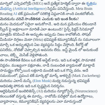
మాగ్నెటో ఎన్సెఫలోగ్రఫీ (MEG) అనే ప్రత్యేక హెల్మెట్ ద్వారా ఈ
కృత్రిమ
మేధస్సు
(
Artificial Intelligence
) సిస్టమ్ పనిచేస్తుంది. Meta Brain
Reading
AI
టెక్ ప్రపంచంలో సరికొత్త విప్లవానికి నాంది పలకబోతోంది.
మెదడును చదివే సాంకేతికత: ఎందుకు ఇది ఇంత కీలకం?
మనం మెదడులో ఏదైనా అనుకోగానే.. అది మన ప్రమేయం లేకుండానే
స్క్రీన్ పై అక్షరాలుగా మారితే ఎలా ఉంటుంది? సైన్స్ ఫిక్షన్ సినిమాల్లో
మాత్రమే కనిపించే ఈ అద్భుతం ఇప్పుడు నిజం కాబోతోంది. సోషల్
మీడియా దిగ్గజం మెటా (Meta) భవిష్యత్ కమ్యూనికేషన్ ను సమూలంగా
మార్చే ఒక అద్భుతమైన ఏఐ వ్యవస్థను సిద్ధం చేస్తోంది. కీబోర్డ్ తో
పనిలేదు, నోటితో చెప్పాల్సిన అవసరం లేదు. జస్ట్ మైండ్ లో అనుకుంటే
చాలు, టెక్స్ట్ మెసేజ్ వెళ్లిపోతుంది.
ఈ సాంకేతికత కేవలం ఒక టెక్ అప్డేట్ కాదు. ఇది ఒక ఆర్థిక, సామాజిక
విప్లవం. ముఖ్యంగా పక్షవాతం, నాడీ సంబంధిత వ్యాధులతో మాట్లాడే
సామర్థ్యం కోల్పోయిన లక్షలాది మందికి ఇది ఒక గొప్ప వరం. అదే
సమయంలో, ప్రపంచ టెక్ మార్కెట్లో మార్క్ జుకర్బర్గ్ (Mark Zuckerberg)
మరియు ఎలాన్ మస్క్ (
Elon Musk
) మధ్య నడుస్తున్న భవిష్యత్
ఆధిపత్య పోరుకు ఇది ఒక స్పష్టమైన నిదర్శనం.
ఆర్టిఫిషియల్ ఇంటెలిజెన్స్ (AI) మరియు న్యూరోసైన్స్ (Neuroscience)
కలయికతో వస్తున్న ఈ మార్పు.. రాబోయే పదేళ్లలో మన ఉద్యోగాలు,
వ్యాపారాలు, కమ్యూనికేషన్ వ్యవస్థలను ఎలా మారుస్తుందో