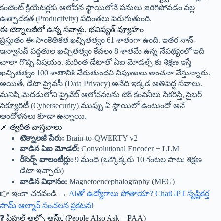
కంటెంట్ క్రియేటర్లకు ఆలోచన స్థాయిలోనే పనులు జరిగిపోవడం వల్ల
ఉత్పాదకత (Productivity) పదింతలు పెరుగుతుంది.
ఈ టెక్నాలజీలో ఉన్న సవాళ్లు, భవిష్యత్ వ్యూహం
ప్రస్తుతం ఈ సాంకేతికత ఖచ్చితత్వం 61 శాతంగా ఉంది. ఇతర నాన్-
ఇన్వాసివ్ పద్ధతుల ఖచ్చితత్వం కేవలం 8 శాతమే ఉన్న నేపథ్యంలో ఇది
చాలా గొప్ప విషయం. మరింత డేటాతో ఏఐ మోడల్స్ కు శిక్షణ ఇస్తే
ఖచ్చితత్వం 100 శాతానికి చేరుతుందని నిపుణులు అంచనా వేస్తున్నారు.
అయితే, డేటా ప్రైవసీ (Data Privacy) అనేది ఇక్కడ అతిపెద్ద సవాలు.
మనిషి మెదడులోని ప్రైవేట్ ఆలోచనలను టెక్ కంపెనీలు సేకరిస్తే, సైబర్
సెక్యూరిటీ (Cybersecurity) ముప్పు ఏ స్థాయిలో ఉంటుందో అనే
ఆందోళనలు కూడా ఉన్నాయి.
📌 త్వరిత వాస్తవాలు
టెక్నాలజీ పేరు:
Brain-to-QWERTY v2
వాడిన ఏఐ మోడల్:
Convolutional Encoder + LLM
రీసెర్చ్ వాలంటీర్లు:
9 మంది (ఒక్కొక్కరు 10 గంటల పాటు శిక్షణ
డేటా ఇచ్చారు)
వాడిన విధానం:
Magnetoencephalography (MEG)
👉 ఇంకా చదవండి →
AIతో ఉద్యోగాలు పోతాయా? ChatGPT సృష్టికర్త
సామ్ ఆల్మాన్ సంచలన ప్రకటన!
❓ పీపుల్ ఆల్సో ఆస్క్ (People Also Ask – PAA)