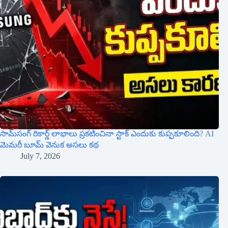
సామ్‌సంగ్ రికార్డ్ లాభాలు ప్రకటించినా స్టాక్ ఎందుకు కుప్పకూలింది? AI
మెమరీ బూమ్ వెనుక అసలు కథ
July 7, 2026