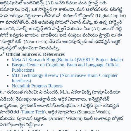
ఆర్టిఫిషియల్ ఇంటెలిజెన్స్ (AI) అనేది కేవలం మన ప్రాంప్ట్ లకు
సమాధానం ఇచ్చే ఒక సాఫ్ట్వేర్ గా కాకుండా, మన ఆలోచనలను పసిగట్టి
మన తరపున నిర్ణయాలు తీసుకునే ‘డిజిటల్ కో-పైలట్’ (Digital Copilot)
గా మారబోతోంది. టెక్ ఆధిపత్య పోరులో ఎలాన్ మస్క్ కు ఉన్న హార్డ్వేర్
బలానికి, మార్క్ జుకర్బర్గ్ తన సాఫ్ట్వేర్ మరియు ఏఐ (AI) బలంతో గట్టి
పోటీ ఇవ్వడం ఖాయం. భారతీయ ఐటీ సంస్థలు మరియు స్టార్టప్ లు ఈ
‘న్యూరో-టెక్’ (Neuro-tech) వేవ్ ను అందిపుచ్చుకుంటే భవిష్యత్ ఆర్థిక
వ్యవస్థలో అగ్రగామిగా నిలవవచ్చు.
🔗
Official Sources & References
Meta AI Research Blog (Brain-to-QWERTY Project details)
Basque Center on Cognition, Brain and Language Official
Publications
MIT Technology Review (Non-invasive Brain-Computer
Interfaces)
Neuralink Progress Reports
👉 రచయిత గురించి: ఎ.రవీందర్, M.A. ఎకనామిక్స్ (రామ్తామీడియా
ఎడిటర్).నైపుణ్యం:అంతర్జాతీయ ఆర్థిక విధానాలు, ఇన్వెస్టిగేటివ్
జర్నలిజం, స్ట్రాటజిక్ అనాలిసిస్.అనుభవం: 30 ఏళ్లకు పైగా భవిష్యత్
సాంకేతికత (
Future Tech
), ఆర్థిక వ్యూహాలు (Strategic Wealth),
మరియు పురాతన విజ్ఞానం (Ancient Wisdom) వంటి అంశాలపై లోతైన
పరిశోధనాత్మక విశ్లేషణలు.