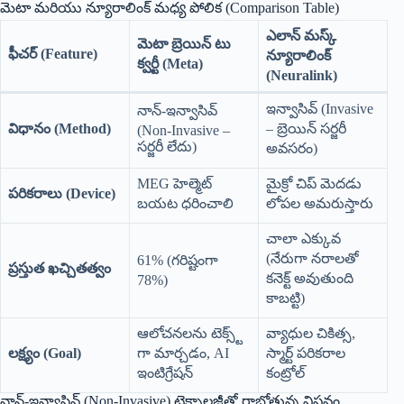
మెటా మరియు న్యూరాలింక్ మధ్య పోలిక (Comparison Table)
ఎలాన్ మస్క్
మెటా బ్రెయిన్ టు
ఫీచర్ (Feature)
న్యూరాలింక్
క్వర్టీ (Meta)
(Neuralink)
ఇన్వాసివ్ (Invasive
నాన్-ఇన్వాసివ్
విధానం (Method)
– బ్రెయిన్ సర్జరీ
(Non-Invasive –
సర్జరీ లేదు)
అవసరం)
MEG హెల్మెట్
మైక్రో చిప్ మెదడు
పరికరాలు (Device)
బయట ధరించాలి
లోపల అమరుస్తారు
చాలా ఎక్కువ
(నేరుగా నరాలతో
61% (గరిష్టంగా
ప్రస్తుత ఖచ్చితత్వం
కనెక్ట్ అవుతుంది
78%)
కాబట్టి)
ఆలోచనలను టెక్స్ట్
వ్యాధుల చికిత్స,
లక్ష్యం (Goal)
గా మార్చడం, AI
స్మార్ట్ పరికరాల
ఇంటిగ్రేషన్
కంట్రోల్
నాన్-ఇన్వాసివ్ (Non-Invasive) టెక్నాలజీతో రాబోతున్న విప్లవం