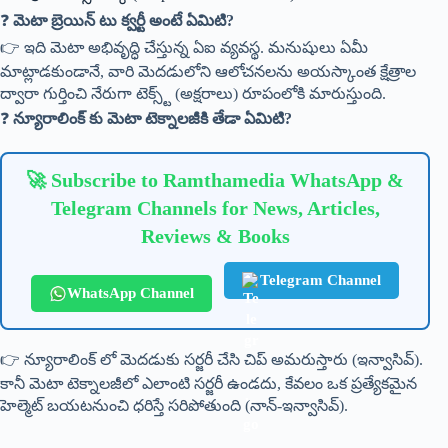
❓
మెటా బ్రెయిన్ టు క్వర్టీ అంటే ఏమిటి?
👉 ఇది మెటా అభివృద్ధి చేస్తున్న ఏఐ వ్యవస్థ. మనుషులు ఏమీ
మాట్లాడకుండానే, వారి మెదడులోని ఆలోచనలను అయస్కాంత క్షేత్రాల
ద్వారా గుర్తించి నేరుగా టెక్స్ట్ (అక్షరాలు) రూపంలోకి మారుస్తుంది.
❓
న్యూరాలింక్ కు మెటా టెక్నాలజీకి తేడా ఏమిటి?
🚀 Subscribe to Ramthamedia WhatsApp &
Telegram Channels for News, Articles,
Reviews & Books
Telegram Channel
WhatsApp Channel
👉 న్యూరాలింక్ లో మెదడుకు సర్జరీ చేసి చిప్ అమరుస్తారు (ఇన్వాసివ్).
కానీ మెటా టెక్నాలజీలో ఎలాంటి సర్జరీ ఉండదు, కేవలం ఒక ప్రత్యేకమైన
హెల్మెట్ బయటనుంచి ధరిస్తే సరిపోతుంది (నాన్-ఇన్వాసివ్).