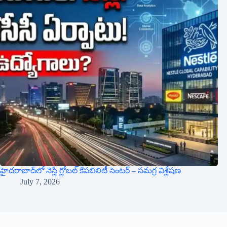
హైదరాబాద్‌లో నెస్లే గ్లోబల్ కేపబిలిటీ సెంటర్ – సమగ్ర విశ్లేషణ
July 7, 2026