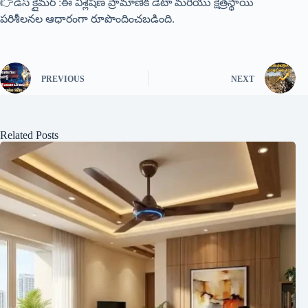
👉డిస్ క్లైమర్ :ఈ విశ్లేషణ ప్రామాణిక డేటా మరియు క్షేత్రస్థాయి
పరిశీలనల ఆధారంగా రూపొందించబడింది.
PREVIOUS
NEXT
Related Posts