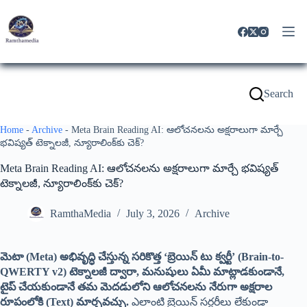
Search
Home
-
Archive
-
Meta Brain Reading AI: ఆలోచనలను అక్షరాలుగా మార్చే
భవిష్యత్ టెక్నాలజీ, న్యూరాలింక్‌కు చెక్?
Meta Brain Reading AI: ఆలోచనలను అక్షరాలుగా మార్చే భవిష్యత్
టెక్నాలజీ, న్యూరాలింక్‌కు చెక్?
RamthaMedia
July 3, 2026
Archive
మెటా (Meta) అభివృద్ధి చేస్తున్న సరికొత్త ‘బ్రెయిన్ టు క్వర్టీ’ (Brain-to-
QWERTY v2) టెక్నాలజీ ద్వారా, మనుషులు ఏమీ మాట్లాడకుండానే,
టైప్ చేయకుండానే తమ మెదడులోని ఆలోచనలను నేరుగా అక్షరాల
రూపంలోకి (Text) మార్చవచ్చు.
ఎలాంటి బ్రెయిన్ సర్జరీలు లేకుండా