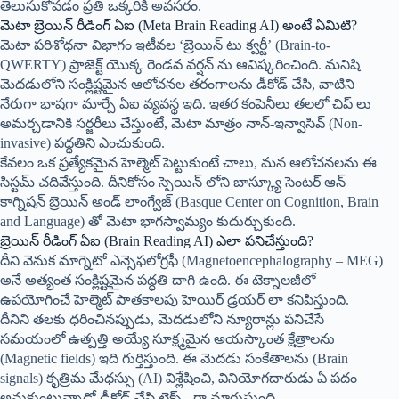
తెలుసుకోవడం ప్రతి ఒక్కరికీ అవసరం.
మెటా బ్రెయిన్ రీడింగ్ ఏఐ (Meta Brain Reading AI) అంటే ఏమిటి?
మెటా పరిశోధనా విభాగం ఇటీవల ‘బ్రెయిన్ టు క్వర్టీ’ (Brain-to-
QWERTY) ప్రాజెక్ట్ యొక్క రెండవ వర్షన్ ను ఆవిష్కరించింది. మనిషి
మెదడులోని సంక్లిష్టమైన ఆలోచనల తరంగాలను డీకోడ్ చేసి, వాటిని
నేరుగా భాషగా మార్చే ఏఐ వ్యవస్థ ఇది. ఇతర కంపెనీలు తలలో చిప్ లు
అమర్చడానికి సర్జరీలు చేస్తుంటే, మెటా మాత్రం నాన్-ఇన్వాసివ్ (Non-
invasive) పద్ధతిని ఎంచుకుంది.
కేవలం ఒక ప్రత్యేకమైన హెల్మెట్ పెట్టుకుంటే చాలు, మన ఆలోచనలను ఈ
సిస్టమ్ చదివేస్తుంది. దీనికోసం స్పెయిన్ లోని బాస్క్యూ సెంటర్ ఆన్
కాగ్నిషన్ బ్రెయిన్ అండ్ లాంగ్వేజ్ (Basque Center on Cognition, Brain
and Language) తో మెటా భాగస్వామ్యం కుదుర్చుకుంది.
బ్రెయిన్ రీడింగ్ ఏఐ (Brain Reading AI) ఎలా పనిచేస్తుంది?
దీని వెనుక మాగ్నెటో ఎన్సెఫలోగ్రఫీ (Magnetoencephalography – MEG)
అనే అత్యంత సంక్లిష్టమైన పద్ధతి దాగి ఉంది. ఈ టెక్నాలజీలో
ఉపయోగించే హెల్మెట్ పాతకాలపు హెయిర్ డ్రయర్ లా కనిపిస్తుంది.
దీనిని తలకు ధరించినప్పుడు, మెదడులోని న్యూరాన్లు పనిచేసే
సమయంలో ఉత్పత్తి అయ్యే సూక్ష్మమైన అయస్కాంత క్షేత్రాలను
(Magnetic fields) ఇది గుర్తిస్తుంది. ఈ మెదడు సంకేతాలను (Brain
signals) కృత్రిమ మేధస్సు (AI) విశ్లేషించి, వినియోగదారుడు ఏ పదం
అనుకుంటున్నాడో డీకోడ్ చేసి టెక్స్ట్ గా మారుస్తుంది.