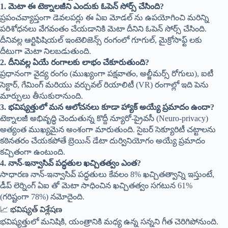
1. మెటా ఈ టెక్నాలజీని ఎందుకు ఓపెన్ సోర్స్ చేసింది?
ప్రపంచవ్యాప్తంగా డెవలపర్లు ఈ ఏఐ మోడల్ ను ఉపయోగించి మరిన్ని
పరిశోధనలు వేగవంతం చేయడానికి మెటా దీనిని ఓపెన్ సోర్స్ చేసింది.
దీనివల్ల ఆర్టిఫిషియల్ ఇంటెలిజెన్స్ రంగంలో గూగుల్, మైక్రోసాఫ్ట్ లకు
దీటుగా మెటా నిలబడుతుంది.
2. దీనివల్ల ఏయే రంగాలకు లాభం చేకూరుతుంది?
ప్రధానంగా వైద్య రంగం (ముఖ్యంగా పక్షవాతం, అల్జీమర్స్ రోగులు), ఐటీ
సెక్టార్, గేమింగ్ మరియు వర్చువల్ రియాలిటీ (VR) రంగాల్లో ఇది పెను
మార్పులు తీసుకురానుంది.
3. భవిష్యత్తులో మన ఆలోచనలు కూడా హ్యాక్ అయ్యే ప్రమాదం ఉందా?
టెక్నాలజీ అభివృద్ధి చెందుతున్న కొద్దీ న్యూరో-ప్రైవసీ (Neuro-privacy)
అత్యంత ముఖ్యమైన అంశంగా మారుతుంది. సైబర్ సెక్యూరిటీ చట్టాలను
కఠినతరం చేయకపోతే బ్రెయిన్ డేటా దుర్వినియోగం అయ్యే ప్రమాదం
కచ్చితంగా ఉంటుంది.
4. నాన్-ఇన్వాసివ్ పద్ధతుల ఖచ్చితత్వం ఎంత?
సాధారణ నాన్-ఇన్వాసివ్ పద్ధతులు కేవలం 8% ఖచ్చితత్వాన్ని ఇస్తుంటే,
డీప్ లెర్నింగ్ ఏఐ తో మెటా సాధించిన ఖచ్చితత్వం సగటున 61%
(గరిష్టంగా 78%) నమోదైంది.
📈 భవిష్యత్ విశ్లేషణ
భవిష్యత్తులో మనిషికి, యంత్రానికి మధ్య ఉన్న సన్నని గీత చెరిగిపోనుంది.