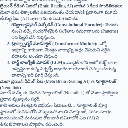
బ్రెయిన్ రీడింగ్ ఏఐలో (Brain Reading AI) వాడిన 3 కీలక సాంకేతికతలు
మెటా తమ టెక్నాలజీని విజయవంతం చేయడానికి ప్రధానంగా మూడు
లేయర్ల ఏఐ (AI Layers) ను ఉపయోగించింది:
కన్వల్యూషనల్ ఎన్కోడర్ (Convolutional Encoder):
మెదడు
నుంచి వచ్చే గందరగోళమైన సంకేతాల నమూనాలను (Patterns)
ఇది ఫిల్టర్ చేసి గుర్తిస్తుంది.
ట్రాన్స్ఫార్మర్ మాడ్యూల్ (Transformer Module):
ఒక్కో
అక్షరాన్ని కాకుండా, మొత్తం వాక్యాన్ని అర్థం చేసుకుని సరైన
పదాలను అంచనా వేస్తుంది.
లార్జ్ లాంగ్వేజ్ మోడల్ (LLM):
మొబైల్ లోని ఆటో-కరెక్ట్ లాగా,
అస్పష్టంగా ఉన్న సిగ్నల్స్ ఆధారంగా యూజర్ చెప్పాలనుకున్న
భావాన్ని ఇది పూర్తి చేస్తుంది.
మెటా బ్రెయిన్ రీడింగ్ ఏఐ (Meta Brain Reading AI) vs న్యూరాలింక్
(Neuralink)
ఎలాన్ మస్క్ కు చెందిన న్యూరాలింక్ (Neuralink) తో మెటా ప్రాజెక్టుకు
ప్రధాన వ్యత్యాసం సర్జరీ.
కానీ అసలు కీలకమైన విషయం ఏమిటంటే… న్యూరాలింక్ పూర్తి
స్థాయిలో మెదడులోకి చొచ్చుకుపోవాలని చూస్తుంటే, మెటా మాత్రం
బయటనుంచే మనుషుల రోజువారీ జీవితాల్లోకి ఏఐ (AI) ని
తీసుకురావాలని వ్యూహం రచించింది.