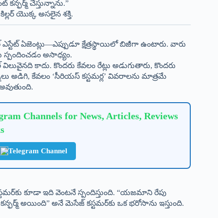
న్ఫర్మ్ చేస్తున్నాను.”
ిల్లర్ యొక్క అసలైన శక్తి.
 ఎస్టేట్ ఏజెంట్లు—ఎప్పుడూ క్షేత్రస్థాయిలో బిజీగా ఉంటారు. వారు
ీలకు స్పందించడం అసాధ్యం.
ాల్ విలువైనది కాదు. కొందరు కేవలం రేట్లు అడుగుతారు, కొందరు
్నలు అడిగి, కేవలం ‘సీరియస్ కస్టమర్ల’ వివరాలను మాత్రమే
 అవుతుంది.
ram Channels for News, Articles, Reviews
s
Telegram Channel
ే కస్టమర్‌కు కూడా ఇది వెంటనే స్పందిస్తుంది. “యజమాని రేపు
మ్ అయింది” అనే మెసేజ్ కస్టమర్‌కు ఒక భరోసాను ఇస్తుంది.