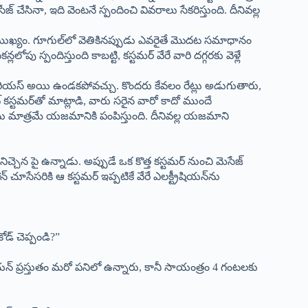
 చేసినా, ఇది వెంటనే స్పందించి వివరాలు సేకరిస్తుంది. దీనివల్ల
ుఖ్యం. గూగుల్‌లో వెతికినప్పుడు ఎవరైతే మొదట సమాధానం
్లలోపు స్పందిస్తుంది కాబట్టి, కస్టమర్ వేరే వారి దగ్గరకు వెళ్లే
రీ సీరియస్ అయి ఉండకపోవచ్చు. కొందరు కేవలం రేట్లు అడుగుతారు,
ట్ కస్టమర్‌తో మాట్లాడి, వారు సరైన వారో కాదో ముందే
లను మాత్రమే యజమానికి పంపిస్తుంది. దీనివల్ల యజమాని
నిచ్చెన పై ఉన్నాడు. అప్పుడే ఒక కొత్త కస్టమర్ నుంచి మెసేజ్
చూసేసరికి ఆ కస్టమర్ ఇప్పటికే వేరే ఎలక్ట్రీషియన్‌ను
ోడ్ చెప్పండి?”
న్ ప్రస్తుతం మరో పనిలో ఉన్నారు, కానీ సాయంత్రం 4 గంటలకు