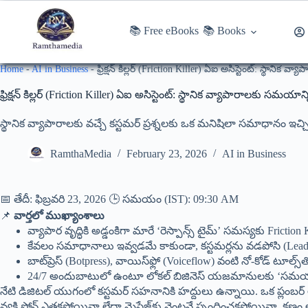
📚 Free eBooks
📚 Books
Home
-
AI in Business
-
ఫ్రిక్షన్ కిల్లర్ (Friction Killer) ఏఐ అసిస్టెంట్: స్థాన
ఫ్రిక్షన్ కిల్లర్ (Friction Killer) ఏఐ అసిస్టెంట్: స్థానిక వ్యాపారాలకు సమ
స్థానిక వ్యాపారాలకు వచ్చే కస్టమర్ ప్రశ్నలకు ఒక మనిషిలా సమాధానం ఇచ్చి, 
RamthaMedia
February 23, 2026
AI in Business
📅 తేదీ: ఫిబ్రవరి 23, 2026 🕒 సమయం (IST): 09:30 AM
📌
వార్తలో ముఖ్యాంశాలు
వ్యాపార వృద్ధికి అడ్డంకిగా మారే ‘రెస్పాన్స్ టైమ్’ సమస్యకు Friction
కేవలం సమాధానాలు ఇవ్వడమే కాకుండా, కస్టమర్లను వడపోసి (Lead Qu
బాట్‌ప్రెస్ (Botpress), వాయిస్‌ఫ్లో (Voiceflow) వంటి నో-కోడ్ టూల్స్‌
24/7 అందుబాటులో ఉంటూ లోకల్ బిజినెస్ యజమానులకు ‘సమయం’
నేటి డిజిటల్ యుగంలో కస్టమర్ సహనానికి హద్దులు ఉన్నాయి. ఒక ప్లంబర్ ల
వ్యక్తి ఫోన్ ఎత్తకపోయినా లేదా మెసేజ్‌కు వెంటనే స్పందించకపోయినా, క్షణ