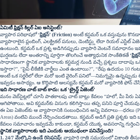
ఏమిటీ ఫ్రిక్షన్ కిల్లర్ ఏఐ అసిస్టెంట్?
వ్యాపార పరిభాషలో
‘ఫ్రిక్షన్’ (Friction)
అంటే కస్టమర్ ఒక వస్తువును కొనడా
వ్యాపారాలైన ప్లంబింగ్, ఎలక్ట్రికల్ పనులు, డెంటిస్ట్లు లేదా రియల్ ఎస్టేట్ ఏజ
ఉంటుంది. కస్టమర్ ఒక ప్రశ్న అడిగినప్పుడు వ్యాపారి వెంటనే సమాధానం ఇ
ఘర్షణను లేదా అంతరాన్ని పూర్తిగా తొలగించే అత్యాధునిక సాంకేతికతే
‘ఫ్రిక
సాధారణంగా స్థానిక వ్యాపారాలకు కస్టమర్ల నుండి వచ్చే ప్రశ్నలు దాద
ఇస్తారా?”, “పైప్ లీకేజీకి చార్జీలు ఎంత ఉంటాయి?”, “రేపు ఉదయం 10 గ
అంటే ఒక సర్జరీలో లేదా మరో ఇంటి వైరింగ్ పనిలో—నిమగ్నమై ఉన్నప్పుడు 
ఇవ్వడం అసాధ్యం. ఆ కొద్దిపాటి ఆలస్యమే కస్టమర్ మరో వ్యాపారికి ఫోన్ చేసేలా చేస్
ఇది సాధారణ చాట్ బాట్ కాదు: ఒక ‘ట్రైన్డ్ ఏజెంట్’
మనం వెబ్‌సైట్లలో చూసే పాతకాలపు చాట్ బాట్లు కేవలం “హలో, మీ పేరు ఏమిటి?
ఆగిపోతాయి. అవి కస్టమర్‌కు విసుగు కలిగిస్తాయి తప్ప పనిని పూర్తి చేయవు. కాన
ఈ ఏఐ ఏజెంట్‌కు ఆ వ్యాపారానికి సంబంధించిన అన్ని వివరాలు—ధరలు (Prici
Areas) వంటివి ముందే నేర్పించబడతాయి. కస్టమర్ అడిగే ప్రతి ప్రశ్నకు
కేవలం సమాచారం ఇవ్వడమే కాకుండా, కస్టమర్ యొక్క అవసరాన్ని గుర్తించి (L
స్థానిక వ్యాపారాలకు ఇది ఎందుకు ఆయుధంలా పనిచేస్తుంది?
1. 24/7 మేల్కొని ఉండే రిసెప్షనిస్ట్:
వ్యాపారి రాత్రి సమయంలో విశ్రాంతి తీస