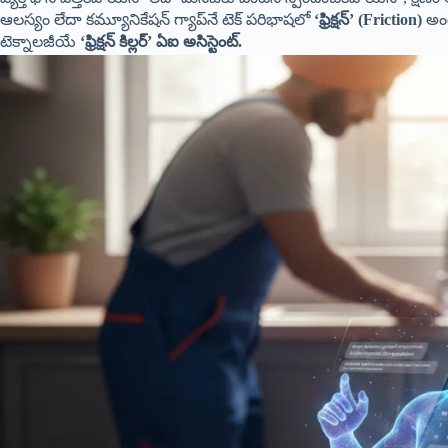
ఆలస్యం లేదా కమ్యూనికేషన్ గ్యాప్‌నే టెక్ పరిభాషలో
‘ఫ్రిక్షన్’ (Friction)
అంటా
టెక్నాలజీయే
‘ఫ్రిక్షన్ కిల్లర్’ ఏఐ అసిస్టెంట్.