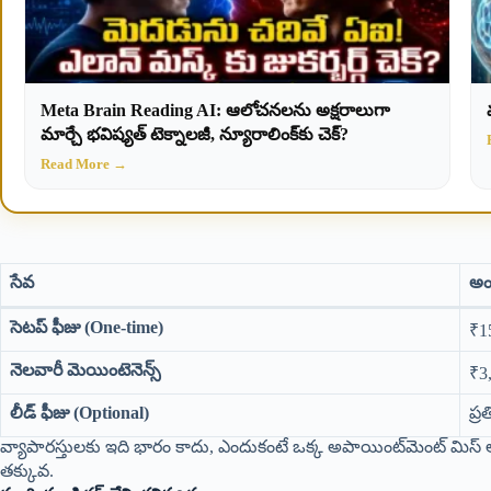
Meta Brain Reading AI: ఆలోచనలను అక్షరాలుగా
మార్చే భవిష్యత్ టెక్నాలజీ, న్యూరాలింక్‌కు చెక్?
Read More →
సేవ
అ
సెటప్ ఫీజు (One-time)
₹1
నెలవారీ మెయింటెనెన్స్
₹3
లీడ్ ఫీజు (Optional)
ప్ర
వ్యాపారస్తులకు ఇది భారం కాదు, ఎందుకంటే ఒక్క అపాయింట్‌మెంట్ మి
తక్కువ.