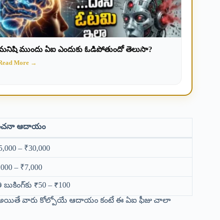
మనిషి ముందు ఏఐ ఎందుకు ఓడిపోతుందో తెలుసా?
Read More →
ంచనా ఆదాయం
5,000 – ₹30,000
,000 – ₹7,000
తి బుకింగ్‌కు ₹50 – ₹100
స్ అయితే వారు కోల్పోయే ఆదాయం కంటే ఈ ఏఐ ఫీజు చాలా