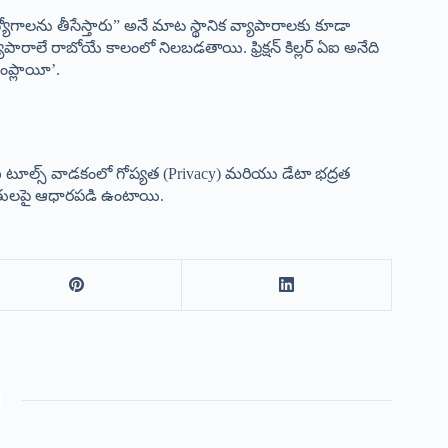
ోగాలను తీసేస్తారు” అనే మాట స్థానిక వ్యాపారాలకు కూడా
వ్యాపారాలే రాబోయే కాలంలో నిలబడతాయి. ఫ్రిక్షన్ కిల్లర్ ఏఐ అనేది
ంప్లాయీ’.
టూల్స్ వాడకంలో గోప్యత (Privacy) మరియు డేటా భద్రత
ితులపై ఆధారపడి ఉంటాయి.