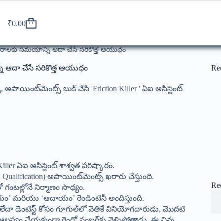
₹
0.00
ిక వ్యాపారాలకు సమయాన్ని ఆదా చేసే సరికొత్త ఆయుధం
యాన్ని ఆదా చేసే సరికొత్త ఆయుధం
Re
అపాయింట్‌మెంట్స్ బుక్ చేసే 'Friction Killer ' ఏఐ అసిస్టెంట్
 Killer ఏఐ అసిస్టెంట్ శాశ్వత పరిష్కారం.
alification) అపాయింట్‌మెంట్స్ ఖరారు చేస్తుంది.
Re
తో గంటల్లోనే నిర్మాణం సాధ్యం.
 మరియు ‘ఆదాయం’ రెండింటినీ అందిస్తుంది.
ేదా డెంటిస్ట్ కోసం గూగుల్‌లో వెతికే వినియోగదారుడు, మొదటి
ం ఆలస్యం చేయకుండా రెండో నంబర్‌కు వెళ్ళిపోతాడు. ఈ చిన్న