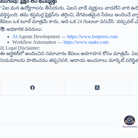
ముగింపు: ఫ్రిక్షన్ లేని భవిష్యత్తు
“ఏఐ మన ఉద్యోగాలను తీసేయదు, ఏఐని వాడే వ్యక్తులు వాడలేని వారి ఉద్య
వర్తిస్తుంది. తమ కస్టమర్ల ఫ్రిక్షన్‌ను తగ్గించి, వేగవంతమైన సేవలు అందించే 
కేవలం ఒక టూల్ మాత్రమే కాదు, అది ఒక 24 గంటలూ పనిచేసే ‘వర్చువల్ ఎ
📚 అధికారిక వనరులు:
AI
Agents Development —
https://www.botpress.com
Workflow Automation —
https://www.make.com
⚖ Legal Disclaimer:
ఈ ఆర్టికల్‌లో అందించిన సమాచారం కేవలం అవగాహన కోసం మాత్రమే. ఏఐ 
నియమాలను పాటించడం తప్పనిసరి. ఆదాయ అంచనాలు మార్కెట్ పరిస్థ