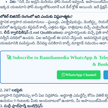
ఏఐ:
“సరే, మీ అడ్రస్ మరియు ఫోన్ నంబర్ ఇవ్వండి. అపాయింట్‌మెంట్ క
ఇక్కడ యజమాని ఫోన్ ముట్టుకోకుండానే ఒక డీల్ క్లోజ్ అయింది. ఇదే ఫ్రిక్షన్ క
లోకల్ బిజినెస్ రంగంలో ఇది ఎందుకు విప్లవాత్మకం?
స్థానిక వ్యాపార యజమానులు—ప్లంబర్లు, ఎలక్ట్రీషియన్లు, డెంటిస్ట్లు, రియల్
పనిలో ఉన్నప్పుడు కస్టమర్ కాల్స్ ఎత్తడం కష్టం. రాత్రిపూట వచ్చే ఎంక్వైర
1. లీడ్ క్వాలిఫికేషన్ (Lead Qualification):
వ్యాపారస్తులకు వచ్చే ప్రతి క
సర్వీస్ పరిధిలో ఉండరు. ఏఐ అసిస్టెంట్ ఈ పనిని చేస్తుంది. అవసరమైన ప్రశ
యజమానికి పంపిస్తుంది. దీనివల్ల పనికిరాని కాల్స్ మాట్లాడే సమయం ఆదా
🚀 Subscribe to Ramthamedia WhatsApp & Teleg
& Book
WhatsApp Channel
2. 24/7 లభ్యత:
వ్యాపారి నిద్రపోవచ్చు కానీ ఏఐ నిద్రపోదు. అర్ధరాత్రి ఎమర్జెన్సీ కోసం వెతిక
ఉదయం 9 గంటలకు మీకు అందుబాటులో ఉంటారు, మీ అపాయింట్‌మెంట్ కన్ఫర్
3. మల్టీ-ప్లాట్‌ఫార్మ్ ఇంటిగ్రేషన్: