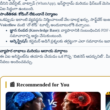
దీనిని వెబ్‌సైట్, వాట్సాప్ (WhatsApp), ఇన్‌స్టాగ్రామ్ మరియు ఫేస్‌బుక్ 
ఏఐ సిద్ధంగా ఉంటుంది.
సాంకేతికత: కోడింగ్ లేకుండానే నిర్మాణం
ఒకప్పుడు ఇలాంటి వ్యవస్థను నిర్మించాలంటే వేల డాలర్ల ఖర్చు, సాఫ్ట్‌వేర్
Voiceflow
వంటి ‘నో-కోడ్’ టూల్స్ అందుబాటులోకి వచ్చాయి.
జ్ఞాన సంపద (Knowledge Base):
వ్యాపారానికి సంబంధించిన PDF లేద
సమాచారాన్ని అర్థం చేసుకుంటుంది.
ఆర్కెస్ట్రేషన్:
కస్టమర్ అడిగే ప్రశ్నలకు తగ్గట్టుగా ఎలా సమాధానం ఇవ్వా
వ్యాపార లాభాలు మరియు ఆదాయ మార్గాలు
ఈ ఏఐ అసిస్టెంట్‌ను తయారు చేయడం ఒక గొప్ప ‘బిజినెస్ ఆపర్చునిటీ’. మ
సేవలు అందించవచ్చు.
📰 Recommended for You