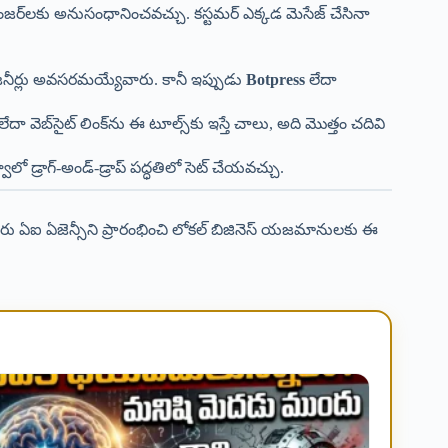
మెసెంజర్‌లకు అనుసంధానించవచ్చు. కస్టమర్ ఎక్కడ మెసేజ్ చేసినా
 ఇంజనీర్లు అవసరమయ్యేవారు. కానీ ఇప్పుడు
Botpress
లేదా
ా వెబ్‌సైట్ లింక్‌ను ఈ టూల్స్‌కు ఇస్తే చాలు, అది మొత్తం చదివి
లో డ్రాగ్-అండ్-డ్రాప్ పద్ధతిలో సెట్ చేయవచ్చు.
ీరు ఏఐ ఏజెన్సీని ప్రారంభించి లోకల్ బిజినెస్ యజమానులకు ఈ