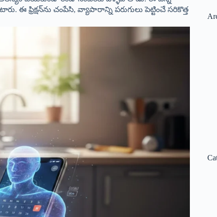
రు. ఈ ఫ్రిక్షన్‌ను చంపేసి, వ్యాపారాన్ని పరుగులు పెట్టించే సరికొత్త
Ar
Ca