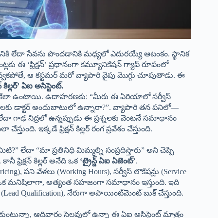
నికి లేదా సేవను పొందడానికి మధ్యలో ఎదురయ్యే ఆటంకం. స్థానిక
ెంట్లకు ఈ ‘ఫ్రిక్షన్’ ప్రధానంగా కమ్యూనికేషన్ గ్యాప్ రూపంలో
వ్వకపోతే, ఆ కస్టమర్ మరో వ్యాపారి వైపు మొగ్గు చూపుతాడు. ఈ
్షన్ కిల్లర్’ ఏఐ అసిస్టెంట్.
ాపు ఒకేలా ఉంటాయి. ఉదాహరణకు: “మీరు ఈ ఏరియాలో సర్వీస్
ంటలకు డాక్టర్ అందుబాటులో ఉన్నారా?”. వ్యాపారి తన పనిలో—
లేదా గాఢ నిద్రలో ఉన్నప్పుడు ఈ ప్రశ్నలకు వెంటనే సమాధానం
తుంది. ఇక్కడే ఫ్రిక్షన్ కిల్లర్ రంగ ప్రవేశం చేస్తుంది.
” లేదా “మా ప్రతినిధి మిమ్మల్ని సంప్రదిస్తారు” అని చెప్పి
ీ ఫ్రిక్షన్ కిల్లర్ అనేది ఒక
‘ట్రైన్డ్ ఏఐ ఏజెంట్’
.
ng), పని వేళలు (Working Hours), సర్వీస్ లొకేషన్లు (Service
 ఇది ఒక మనిషిలాగా, అత్యంత సహజంగా సమాధానం ఇస్తుంది. ఇది
ead Qualification), నేరుగా అపాయింట్‌మెంట్ బుక్ చేస్తుంది.
ుకుంటున్నా, ఆదివారం సెలవులో ఉన్నా ఈ ఏఐ అసిస్టెంట్ మాత్రం