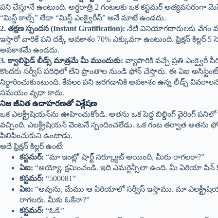
పని చేస్తూనే ఉంటుంది. అర్ధరాత్రి 2 గంటలకు ఒక కస్టమర్ అత్యవసరంగా మెసేజ్
“మిస్డ్ కాల్స్” లేదా “మిస్డ్ ఎంక్వైరీస్” అనే మాటే ఉండదు.
2. తక్షణ స్పందన (Instant Gratification):
నేటి వినియోగదారులకు వేగం మ
ఇస్తారో వారికే పని దక్కే అవకాశం 70% ఎక్కువగా ఉంటుంది. ఫ్రిక్షన్ కిల్లర్ 5 సెకన
అవకాశమే ఉండదు.
3. క్వాలిఫైడ్ లీడ్స్ మాత్రమే మీ ముందుకు:
వ్యాపారికి వచ్చే ప్రతి ఎంక్వై
కొందరు సర్వీస్ పరిధిలో లేని ప్రాంతాల నుండి ఫోన్ చేస్తారు. ఈ ఏఐ అసిస్టెం
నిర్ధారించుకుంటుంది. కేవలం పని జరగడానికి అవకాశం ఉన్న లీడ్స్ వివరా
సమయం వృధా కాదు.
నిజ జీవిత ఉదాహరణతో విశ్లేషణ
ఒక ఎలక్ట్రీషియన్‌ను ఊహించుకోండి. అతను ఒక పెద్ద బిల్డింగ్ వైరింగ్ పనిలో 
వచ్చింది. ఎలక్ట్రీషియన్ వెంటనే స్పందించలేడు. ఒక గంట తర్వాత అతను ఫోన్ 
పిలిపించుకుని ఉంటాడు.
అదే ఫ్రిక్షన్ కిల్లర్ ఉంటే:
కస్టమర్:
“మా ఇంట్లో షార్ట్ సర్క్యూట్ అయింది, మీరు రాగలరా?”
ఏఐ:
“అయ్యో, క్షమించండి. ఇది ఎమర్జెన్సీలా ఉంది. మీ ఏరియా పిన్ క
కస్టమర్:
“500081”
ఏఐ:
“అవును, మేము ఆ ఏరియాలో సర్వీస్ ఇస్తాము. మా ఎలక్ట్రీషియ
రాగలరు. మీకు ఓకేనా?”
కస్టమర్:
“ఓకే.”