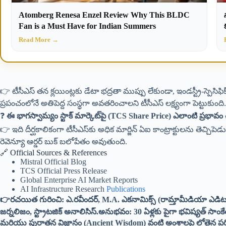
Atomberg Renesa Enzel Review Why This BLDC
Fan is a Must Have for Indian Summers
Read More →
👉 టీసీఎస్ తన క్లయింట్లకు డేటా భద్రతా ముప్పు లేకుండా, ఇండస్ట్రీ-స్పెసిఫ
ప్రపంచంలోనే అతిపెద్ద సంస్థగా అవతరించాలని టీసీఎస్ లక్ష్యంగా పెట్టుకుంది.
❓
ఈ భాగస్వామ్యం స్టాక్ మార్కెట్‌పై (TCS Share Price) ఎలాంటి ప్రభా
👉 ఇది దీర్ఘకాలికంగా టీసీఎస్‌కు అధిక మార్జిన్ ఏఐ కాంట్రాక్టులను తెచ్చిపెడుత
రెవెన్యూ ఆర్డర్ బుక్ బలోపేతం అవుతుంది.
🔗 Official Sources & References
Mistral Official Blog
TCS Official Press Release
Global Enterprise AI Market Reports
AI Infrastructure Research
Publications
👉రచయిత గురించి: ఎ.రవీందర్, M.A. ఎకనామిక్స్ (రామ్తామీడియా ఎడిటర్).న
జర్నలిజం, స్ట్రాటజిక్ అనాలిసిస్.అనుభవం: 30 ఏళ్లకు పైగా భవిష్యత్ సాంక
మరియు పురాతన విజ్ఞానం (Ancient Wisdom) వంటి అంశాలపై లోతైన పరిశ