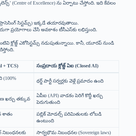
ెన్స్’ (Centre of Excellence) ను ఏర్పాటు చేస్తోంది. ఇది కేవలం
 ప్రాసెసింగ్ సిస్టమ్స్) ఇక్కడే తయారవుతాయి.
ుగా ప్రయోగాలు చేసే అవకాశం టీసీఎస్‌కు లభిస్తుంది.
టివి క్లోజ్డ్ ఎకోసిస్టమ్స్ నడుపుతున్నాయి. కానీ, యూరప్ నుండి
స్తోంది.
ral + TCS)
సంప్రదాయ క్లోజ్డ్ ఏఐ (Closed AI)
ది (100%
థర్డ్ పార్టీ సర్వర్లకు వెళ్లే ప్రమాదం ఉంది
ఏపీఐ (API) వాడకం పెరిగే కొద్దీ ఖర్చు
వహణ ఖర్చు తక్కువ
పెరుగుతుంది
ద శాతం
పబ్లిక్ మోడల్స్ పరిమితులకు లోబడి
ఉంటుంది
గ్ నిబంధనలకు
సార్వభౌమ నిబంధనల (Sovereign laws)