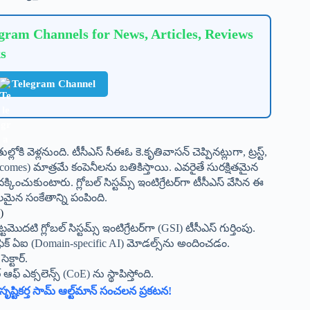
ram Channels for News, Articles, Reviews
s
Telegram Channel
లోకి వెళ్లనుంది. టీసీఎస్ సీఈఓ కె.కృతివాసన్ చెప్పినట్లుగా, ట్రస్ట్,
tcomes) మాత్రమే కంపెనీలను బతికిస్తాయి. ఎవరైతే సురక్షితమైన
్కించుకుంటారు. గ్లోబల్ సిస్టమ్స్ ఇంటిగ్రేటర్‌గా టీసీఎస్ వేసిన ఈ
బలమైన సంకేతాన్ని పంపింది.
)
టమొదటి గ్లోబల్ సిస్టమ్స్ ఇంటిగ్రేటర్‌గా (GSI) టీసీఎస్ గుర్తింపు.
సిఫిక్ ఏఐ (Domain-specific AI) మోడల్స్‌ను అందించడం.
క్టార్.
ఫ్ ఎక్సలెన్స్ (CoE) ను స్థాపిస్తోంది.
టికర్త సామ్ ఆల్ట్‌మాన్ సంచలన ప్రకటన!