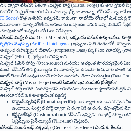
దీని ద్వారా టీసీఎస్ ఏకంగా మిస్ట్రల్ ఫోర్జ్ (Mistral Forge) కు తొలి గ్లోబల్ 
కంపెనీకి మిస్ట్రల్ ఆధారిత ఏఐ సొల్యూషన్స్ కావాలన్నా, టీసీఎస్ ద్వార
IT Sector
) కొత్త ఊపిరిని ఇవ్వడమే కాకుండా, రాబోయే రోజుల్లో మిలియన్ల కొద
సమూలంగా మార్చబోతోంది. అసలు ఈ ఒప్పందం వెనుక ఉన్న బిజినెస్ సీక్రెట్ ఏ
చూపుతుందో ఇప్పుడు లోతుగా విశ్లేషిద్దాం.
టీసీఎస్ మిస్ట్రల్ ఏఐ (TCS Mistral AI) ఒప్పందం వెనుక ఉన్న అసలు వ్
కృత్రిమ మేధస్సు
(
Artificial Intelligence
) ఇప్పుడు ప్రతి రంగంలోకీ చొచ్చుకు
అత్యంత రహస్యమైన డేటాను (Proprietary Data) పబ్లిక్ ఏఐ మోడల్స్ (చాట
మిస్ట్రల్ (Mistral) ప్రత్యేకత కనిపిస్తుంది.
మిస్ట్రల్ ఓపెన్ సోర్స్ (Open-source) మరియు అత్యంత పారదర్శకమైన ఏఐ
ఉంది. టీసీఎస్ తన క్లయింట్లకు ఈ మోడల్స్‌ను ఉపయోగించి, వారి సొంత సర్వర్లల
అంటే డేటా లీక్ అవుతుందనే భయం ఉండదు. డేటా నియంత్రణ (Data Control) 
మిస్ట్రల్ ఫోర్జ్ (Mistral Forge) అంటే ఏమిటి? ఇది ఎందుకు ప్రత్యేకం?
మిస్ట్రల్ ఫోర్జ్ అనేది ఎంటర్‌ప్రైజెస్ తమకంటూ సొంతంగా ఫ్రాంటియర్-గ్రేడ్ 
ఉపయోగపడే ఒక అత్యాధునిక వ్యవస్థ.
డొమైన్-స్పెసిఫిక్ (Domain-specific):
ఒక బ్యాంకుకు అవసరమైన ఏఐ 
ఉంటాయి. మిస్ట్రల్ ఫోర్జ్ ద్వారా ఏ రంగానికి ఆ రంగం కచ్చితమైన 
కస్టమైజేషన్ (Customization):
టీసీఎస్ ఇప్పుడు ఈ ఫోర్జ్ టెక్నాలజీ
సిస్టమ్స్‌ను ఫైన్-ట్యూన్ (Fine-tune) చేస్తుంది.
టీసీఎస్ సెంటర్ ఆఫ్ ఎక్సలెన్స్ (Centre of Excellence) ఎందుకు కీలకం?