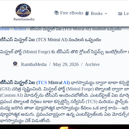
📚 Free eBooks
📙 Books
📖 Le
Home
-
Archive
-
టీసీఎస్ మిస్ట్రల్ ఏఐ (TCS Mistral AI) సంచలన ఒప్పందం
టీసీఎస్ మిస్ట్రల్ ఏఐ (TCS Mistral AI) సంచలన ఒప్పందం
మిస్ట్రల్ ఫోర్జ్ (Mistral Forge) కు టీసీఎస్ తొలి గ్లోబల్ సిస్టమ్స్ ఇంటిగ్రేట
RamthaMedia
May 29, 2026
Archive
టీసీఎస్ మిస్ట్రల్ ఏఐ (
TCS
Mistral
AI
)
భాగస్వామ్యం ద్వారా టాటా కన్సల్టెన్స
(GSI) చరిత్ర సృష్టించింది. మిస్ట్రల్ ఫోర్జ్ (Mistral Forge) టెక్నాలజీ ద్వారా
(Custom AI) మోడల్స్‌ను టీసీఎస్ అందించబోతోంది. ఎంటర్‌ప్రైజ్ ఏఐ మార్క
ప్రపంచ టెక్నాలజీ దిగ్గజం టాటా కన్సల్టెన్సీ సర్వీసెస్ (TCS) మరియు ఫ్రాన్స్‌క
మధ్య జరిగిన తాజా వ్యూహాత్మక భాగస్వామ్యం కేవలం ఒక వార్త కాదు—ఇద
వ్యూహాత్మక అడుగు. ప్రపంచవ్యాప్తంగా ఉన్న ఎంటర్‌ప్రైజ్‌లకు ఏఐ మోడల్స
భాగస్వామ్యం చెక్ పెడుతోంది.