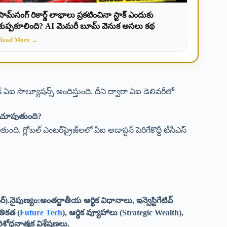
సామ్‌సంగ్ రికార్డ్ లాభాలు ప్రకటించినా స్టాక్ ఎందుకు
కుప్పకూలింది? AI మెమరీ బూమ్ వెనుక అసలు కథ
Read More →
ిక్ ఏఐ సొల్యూషన్స్ అందిస్తుంది. దీని ద్వారా ఏఐ డెలివరీలో
వం చూపుతుంది?
ుంది. గ్లోబల్ ఎంటర్‌ప్రైజ్‌లలో ఏఐ అడాప్షన్ పెరిగేకొద్దీ టీసీఎస్
ైపుణ్యం:అంతర్జాతీయ ఆర్థిక విధానాలు, ఇన్వెస్టిగేటివ్
ేతికత (
Future Tech
), ఆర్థిక వ్యూహాలు (Strategic Wealth),
ోధనాత్మక విశ్లేషణలు.