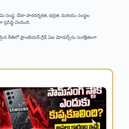
గామి సంస్థ. డేటా పారదర్శకత, భద్రత, మరియు సంస్థల
రసిద్ధి చెందింది.
న రీతిలో ఫ్రాంటియర్-గ్రేడ్ ఏఐ మోడల్స్‌ను సురక్షితంగా