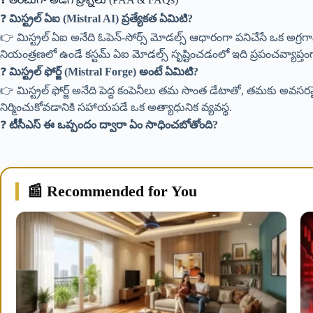
❓
మిస్ట్రల్ ఏఐ (Mistral AI) ప్రత్యేకత ఏమిటి?
👉 మిస్ట్రల్ ఏఐ అనేది ఓపెన్-సోర్స్ మోడల్స్ ఆధారంగా పనిచేసే ఒక అగ్ర
నియంత్రణలో ఉండే కస్టమ్ ఏఐ మోడల్స్ సృష్టించడంలో ఇది ప్రపంచవ్యాప్తంగా ప్
❓
మిస్ట్రల్ ఫోర్జ్ (Mistral Forge) అంటే ఏమిటి?
👉 మిస్ట్రల్ ఫోర్జ్ అనేది పెద్ద కంపెనీలు తమ సొంత డేటాతో, తమకు అవసరమై
నిర్మించుకోవడానికి సహాయపడే ఒక అత్యాధునిక వ్యవస్థ.
❓
టీసీఎస్ ఈ ఒప్పందం ద్వారా ఏం సాధించబోతోంది?
📰 Recommended for You