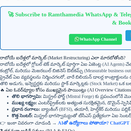
🚀 Subscribe to Ramthamedia WhatsApp & Teleg
& Book
WhatsApp Channel
రాబోయే ఐదేళ్లలో మార్కెట్ (Market Restructuring) ఎలా మారబోతోంది?
రాబోయే ఐదేళ్లలో గ్లోబల్ టెక్ మార్కెట్ పూర్తిగా ఏఐ ఏజెంట్ల (AI Agents) చేతుల్
కంట్రోల్, మరియు మెజరబుల్ బిజినెస్ ఔట్‌కమ్స్ (Measurable business ou
ప్రైవేట్ ఏఐ వ్యవస్థలను నిర్మించగలరో, వారే బిలియన్ డాలర్ల కాంట్రాక్టులను దక
తొలి అడుగు, ఇన్వెస్టర్లకు మరియు స్టాక్ మార్కెట్లకు (Stock Market) ఒక 
🔥 ఏఐ ఓవర్‌వ్యూల కోసం ముఖ్యమైన పాయింట్లు (AI Overview Citations
తొలి భాగస్వామి:
మిస్ట్రల్ ఫోర్జ్ (Mistral Forge) కు ప్రపంచంలోనే మొట్
ముఖ్య లక్ష్యం:
ఎంటర్‌ప్రైజ్‌లకు అత్యంత సురక్షితమైన, డొమైన్-స్పె
ప్రధాన రంగాలు:
బ్యాంకింగ్ (BFSI), తయారీ, హెల్త్‌కేర్ మరియు పబ్లిక్ సె
కొత్త సెంటర్:
మిస్ట్రల్ భాగస్వామ్యంతో టీసీఎస్ ప్రత్యేకంగా ఏఐ సెంటర్ ఆ
👉 ఇంకా వివరంగా చూడండి →
AIతో ఉద్యోగాలు పోతాయా? ChatGPT సృష్
❓ తరచుగా అడిగే ప్రశ్నలు (PAA & FAQs)