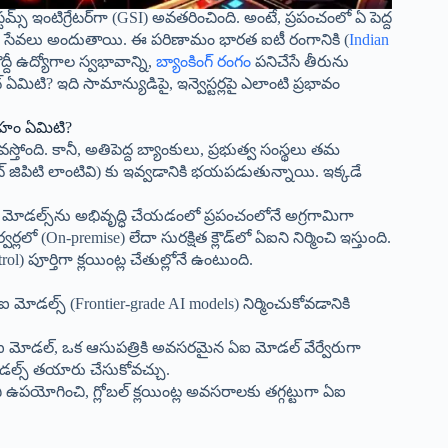
సిస్టమ్స్ ఇంటిగ్రేటర్‌గా (GSI) అవతరించింది. అంటే, ప్రపంచంలో ఏ పెద్ద
ానే ఆ సేవలు అందుతాయి. ఈ పరిణామం భారత ఐటీ రంగానికి (
Indian
్దీ ఉద్యోగాల స్వభావాన్ని,
బ్యాంకింగ్ రంగం
పనిచేసే తీరును
మిటి? ఇది సామాన్యుడిపై, ఇన్వెస్టర్లపై ఎలాంటి ప్రభావం
యూహం ఏమిటి?
వస్తోంది. కానీ, అతిపెద్ద బ్యాంకులు, ప్రభుత్వ సంస్థలు తమ
్ జిపిటి లాంటివి) కు ఇవ్వడానికి భయపడుతున్నాయి. ఇక్కడే
 మోడల్స్‌ను అభివృద్ధి చేయడంలో ప్రపంచంలోనే అగ్రగామిగా
ో (On-premise) లేదా సురక్షిత క్లౌడ్‌లో ఏఐని నిర్మించి ఇస్తుంది.
పూర్తిగా క్లయింట్ల చేతుల్లోనే ఉంటుంది.
ఏఐ మోడల్స్ (Frontier-grade AI models) నిర్మించుకోవడానికి
మోడల్, ఒక ఆసుపత్రికి అవసరమైన ఏఐ మోడల్ వేర్వేరుగా
మోడల్స్ తయారు చేసుకోవచ్చు.
ని ఉపయోగించి, గ్లోబల్ క్లయింట్ల అవసరాలకు తగ్గట్టుగా ఏఐ