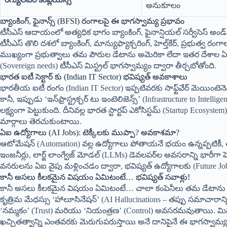
అనుకూలం
బ్యాంకింగ్, ఫైనాన్స్ (BFSI) రంగాలపై ఈ భాగస్వామ్య ప్రభావం
టీసీఎస్ ఆదాయంలో అత్యధిక భాగం బ్యాంకింగ్, ఫైనాన్షియల్ సర్వీసెస్ అండ్
టీసీఎస్ తొలి దశలో బ్యాంకింగ్, మాన్యుఫ్యాక్చరింగ్, హెల్త్‌కేర్, ప్రభుత్వ రంగా
ముఖ్యంగా ప్రభుత్వాలు తమ పౌరుల డేటాను అమెరికా లేదా ఇతర దేశాల ఏఐ
(Sovereign needs) టీసీఎస్ మిస్ట్రల్ భాగస్వామ్యం ద్వారా తీర్చబోతోంది.
భారత ఐటీ సెక్టార్ కు (Indian IT Sector) భవిష్యత్ అవకాశాలు
భారతీయ ఐటీ రంగం (Indian IT Sector) ఇప్పటివరకు సాఫ్ట్‌వేర్ మెయింటెనె
కానీ, ఇప్పుడు ‘ఇన్‌ఫ్రాస్ట్రక్చర్ టు ఇంటెలిజెన్స్’ (Infrastructure to Int
లక్ష్యంగా పెట్టుకుంది. దీనివల్ల భారత స్టార్టప్ ఎకోసిస్టమ్ (Startup Eco
మార్గాలు తెరచుకుంటాయి.
ఏఐ ఉద్యోగాలు (AI Jobs): టెక్కీలకు ముప్పా? అవకాశమా?
ఆటోమేషన్ (Automation) వల్ల ఉద్యోగాలు పోతాయనే భయం ఉన్నప్పటికీ, ఈ భాగస
ఇంజనీర్లు, లార్జ్ లాంగ్వేజ్ మోడల్ (LLMs) డెవలపర్‌ల అవసరాన్ని భారీగా 
వనరులను ఏఐ వైపు మళ్లించడం ద్వారా, భవిష్యత్ ఉద్యోగాలకు (Future Job
కానీ అసలు కీలకమైన విషయం ఏమిటంటే… భవిష్యత్ సవాళ్లు!
కానీ అసలు కీలకమైన విషయం ఏమిటంటే… చాలా కంపెనీలు తమ డేటాను ఏఐ
కృత్రిమ మేధస్సు ‘హాలూసినేషన్’ (AI Hallucinations – తప్పు సమాచారాన్ని
‘నమ్మకం’ (Trust) మరియు ‘నియంత్రణ’ (Control) అవసరమవుతాయి. మిస్ట
ఖచ్చితత్వాన్ని ఎంతవరకు మెరుగుపరుస్తాయి అనే దానిపైనే ఈ భాగస్వామ్య