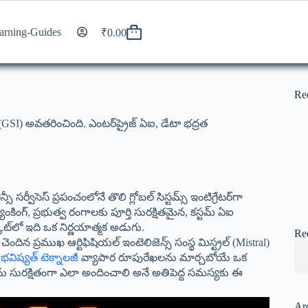
arning-Guides
₹
0.00
Re
ర్‌గా (GSI) అవతరించింది. ఎంటర్‌ప్రైజ్ ఏఐ, డేటా భద్రత
ీ సర్వీసెస్ ప్రపంచంలోనే తొలి గ్లోబల్ సిస్టమ్స్ ఇంటిగ్రేటర్‌గా
 బ్యాంకింగ్, ప్రభుత్వ రంగాలకు పూర్తి సురక్షితమైన, కస్టమ్ ఏఐ
ెట్‌లో ఇది ఒక నిర్ణయాత్మక అడుగు.
Re
ు చెందిన ప్రముఖ ఆర్టిఫిషియల్ ఇంటెలిజెన్స్ సంస్థ మిస్ట్రల్ (Mistral)
ి
భవిష్యత్ టెక్నాలజీ
వ్యాపార రూపురేఖలను మార్చబోయే ఒక
్‌ను సురక్షితంగా ఎలా అందించాలి అనే అతిపెద్ద సమస్యకు ఈ
Ar