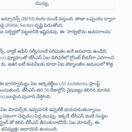
ముప్పు
 ఇన్సూరెన్స్ (BFSI) రంగం నుండే వస్తుంది. తాజా ఒప్పందం ద్వారా
లపై (Public Sector) దృష్టి పెడుతోంది.
 సర్వర్లలో పెట్టడానికి ఇష్టపడవు. ఈ ‘సార్వభౌమ అవసరాలను’
న్స్, బ్యాక్ ఆఫీస్ సర్వీసులకే పరిమితం అనే అపవాదు ఉండేది.
elligence) వ్యూహంతో టీసీఎస్ ఏఐ డెలివరీలో గ్లోబల్ లీడర్‌గా ఎదగాలని
system) కు, ఇతర ఐటీ కంపెనీలకు కూడా ఏఐ టెక్నాలజీల అమలులో కొత్త
్వామ్యం ఏఐ ఆర్కిటెక్ట్‌లు (AI Architects), ప్రాంప్ట్
పెంచుతుంది. టీసీఎస్ తన 56 దేశాల్లోని నైపుణ్యం కలిగిన మానవ
s) బలమైన పునాది వేస్తోంది.
 మోడల్స్‌కు ఇవ్వడానికి ఇప్పటికీ భయపడుతున్నాయి.
 నిజంగా చెప్పడం) పెద్ద ముప్పు. ఇక్కడే టీసీఎస్ వంటి సంస్థల
్రల్ తో కలిసి టీసీఎస్ తీసుకురాబోయే ఏఐ మోడల్స్, ఈ
 భవిష్యత్తు ఆధారపడి ఉంటుంది.