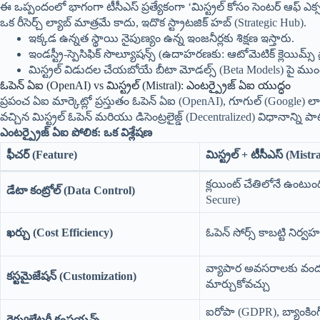
ఈ ఒప్పందంలో భాగంగా టీసీఎస్ ప్రత్యేకంగా ‘మిస్ట్రల్ కోసం సెంటర్ ఆఫ్ ఎక్సల
ఒక రీసెర్చ్ ల్యాబ్ మాత్రమే కాదు, ఇదొక స్ట్రాటజిక్ హబ్ (Strategic Hub).
ఇక్కడ ఉన్నత స్థాయి నైపుణ్యం ఉన్న ఇంజనీర్లకు శిక్షణ ఇస్తారు.
ఇండస్ట్రీ-స్పెసిఫిక్ సొల్యూషన్స్ (ఉదాహరణకు: ఆటోమెటిక్ క్లెయిమ్స్
మిస్ట్రల్ విడుదల చేయబోయే బీటా మోడల్స్ (Beta Models) పై ముంద
ఓపెన్ ఏఐ (OpenAI) vs మిస్ట్రల్ (Mistral): ఎంటర్ప్రైజ్ ఏఐ యుద్ధం
ప్రపంచ ఏఐ మార్కెట్లో ప్రస్తుతం ఓపెన్ ఏఐ (OpenAI), గూగుల్ (Google) లాం
వచ్చిన మిస్ట్రల్ ఓపెన్ మరియు డిసెంట్రలైజ్డ్ (Decentralized) విధానాన్ని పాటి
ఎంటర్ప్రైజ్ ఏఐ పోలిక: ఒక విశ్లేషణ
ఫీచర్ (Feature)
మిస్ట్రల్ + టీసీఎస్ (Mist
క్లయింట్ చేతిలోనే ఉంటుం
డేటా కంట్రోల్ (Data Control)
Secure)
ఖర్చు (Cost Efficiency)
ఓపెన్ సోర్స్ కాబట్టి నిర్
వ్యాపార అవసరాలకు వం
కస్టమైజేషన్ (Customization)
మార్చుకోవచ్చు
ఐరోపా (GDPR), బ్యాంకిం
రెగ్యులేటరీ కంప్లయన్స్