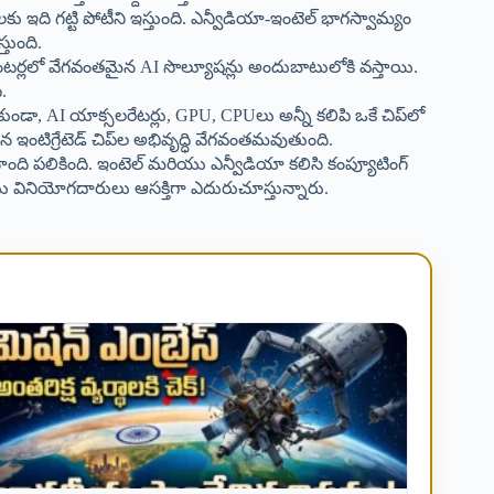
కు ఇది గట్టి పోటీని ఇస్తుంది. ఎన్వీడియా-ఇంటెల్ భాగస్వామ్యం
తుంది.
టర్లలో వేగవంతమైన AI సొల్యూషన్లు అందుబాటులోకి వస్తాయి.
ి.
ుండా, AI యాక్సలరేటర్లు, GPU, CPUలు అన్నీ కలిపి ఒకే చిప్‌లో
 ఇంటిగ్రేటెడ్ చిప్‌ల అభివృద్ధి వేగవంతమవుతుంది.
ాంది పలికింది. ఇంటెల్ మరియు ఎన్వీడియా కలిసి కంప్యూటింగ్
 వినియోగదారులు ఆసక్తిగా ఎదురుచూస్తున్నారు.