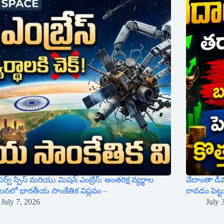
సర్వ్ స్పేస్ మరియు మిషన్ ఎంబ్రేస్: అంతరిక్ష వ్యర్థాల
వేదాంతా డీమ
ూలనలో భారతీయ సాంకేతిక విప్లవం –
రావడం పెట్
July 7, 2026
July 