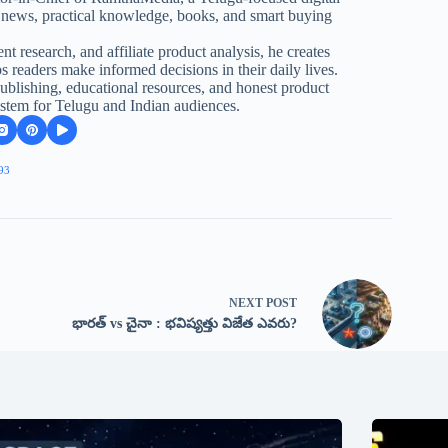
d news, practical knowledge, books, and smart buying
nt research, and affiliate product analysis, he creates
s readers make informed decisions in their daily lives.
lishing, educational resources, and honest product
stem for Telugu and Indian audiences.
93
NEXT
POST
భారత్ vs చైనా : భవిష్యత్తు విజేత ఎవరు?