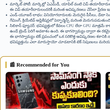
మార్కెట్ పోటీ: మార్కెట్లో ఏఎమ్‌డీ, యాపిల్ వంటి చిప్ తయారీదారుల
ఈ చిప్ తయారీదారులందరికీ మరింత ఆవిష్కరణలు చేసేలా ప్రేరణ ఇస్
ఎండ్-యూజర్ లాభం: వినియోగదారులకు మెరుగైన పీసీలు, డేటా సెం
గేమింగ్, క్రియేటివ్ అప్లికేషన్లలో పెర్ఫార్మెన్స్ మరింత మెరుగుపడుతుంద
సిలికాన్ ఫ్యూచర్: భవిష్యత్తులో కేవలం CPU లేదా GPU మాత్రమే కాక
ఉండే ట్రెండ్ పెరిగే అవకాశం ఉంది. ఈ భాగస్వామ్యం ద్వారా ఈ రకమైన
ఈ భాగస్వామ్యం టెక్ ప్రపంచంలో ఒక సరికొత్త ఆవిష్కరణల శకానికి న
భవిష్యత్తును ఎలా మారుస్తాయో చూడటానికి టెక్ నిపుణులు మరియు
📰 Recommended for You