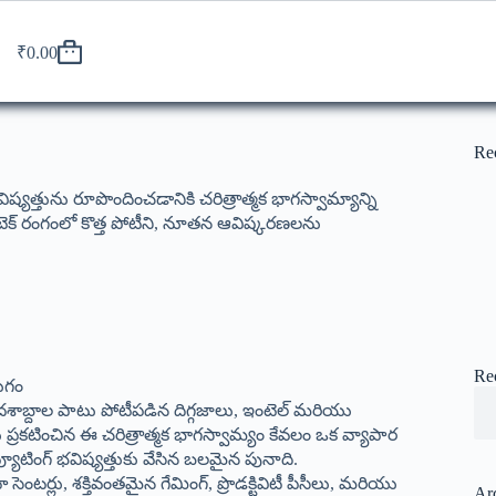
₹
0.00
Re
యత్తును రూపొందించడానికి చరిత్రాత్మక భాగస్వామ్యాన్ని
టెక్ రంగంలో కొత్త పోటీని, నూతన ఆవిష్కరణలను
Re
యుగం
ో దశాబ్దాల పాటు పోటీపడిన దిగ్గజాలు, ఇంటెల్ మరియు
 ప్రకటించిన ఈ చరిత్రాత్మక భాగస్వామ్యం కేవలం ఒక వ్యాపార
్యూటింగ్ భవిష్యత్తుకు వేసిన బలమైన పునాది.
టర్లు, శక్తివంతమైన గేమింగ్, ప్రొడక్టివిటీ పీసీలు, మరియు
Ar