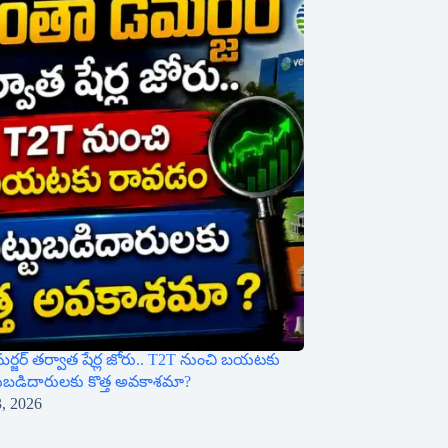
ర్జర్ తర్వాత షేర్ల జోరు.. T2T నుంచి బయటకు
టుబడిదారులకు కొత్త అవకాశమా?
3, 2026