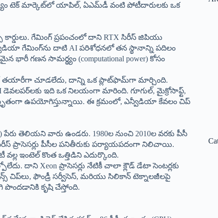
మ్యం టెక్ మార్కెట్‌లో యాపిల్, ఏఎమ్‌డీ వంటి పోటీదారులకు ఒక
్స్ కార్డులు. గేమింగ్ ప్రపంచంలో దాని RTX సిరీస్ జిపియు
ా గేమింగ్‌ను దాటి AI పరిశోధనలో తన స్థానాన్ని పదిలం
రమైన భారీ గణన సామర్థ్యం (computational power) కోసం
్ తయారీగా చూడలేదు, దాన్ని ఒక ప్లాట్‌ఫామ్‌గా మార్చింది.
 డెవలపర్‌లకు ఇది ఒక నిలయంగా మారింది. గూగుల్, మైక్రోసాఫ్ట్,
ిస్తృతంగా ఉపయోగిస్తున్నాయి. ఈ క్రమంలో, ఎన్వీడియా కేవలం చిప్
ntel) పేరు తెలియని వారు ఉండరు. 1980ల నుంచి 2010ల వరకు పీసీ
Ca
 సిరీస్ ప్రాసెసర్లు పీసీల పనితీరుకు పర్యాయపదంగా నిలిచాయి.
్ల ఇంటెల్ కొంత ఒత్తిడిని ఎదుర్కొంది.
దు. దాని Xeon ప్రాసెసర్లు నేటికీ చాలా క్లౌడ్ డేటా సెంటర్లకు
 చిప్‌లు, ఫౌండ్రీ సర్వీసెస్‌, మరియు సిలికాన్ టెక్నాలజీలపై
ి పొందడానికి కృషి చేస్తోంది.