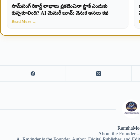
సామ్‌సంగ్ రికార్డ్ లాభాలు ప్రకటించినా స్టాక్ ఎందుకు
కుప్పకూలింది? AI మెమరీ బూమ్ వెనుక అసలు కథ
Read More →
RamthaMe
About the Founder –
A. Ravinder is the Founder, Author, Digital Publisher, and Ed