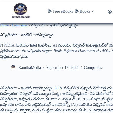
📚 Free eBooks
📚 Books
Home
-
Companies
-
ఎన్వీడియా – ఇంటెల్ భాగస్వామ్యం
ఎన్వీడియా – ఇంటెల్ భాగస్వామ్యం
NVIDIA మరియు Intel కంపెనీలు AI మరియు పర్సనల్ కంప్యూటింగ్‌లో భవిష్
ప్రకటించాయి. ఈ ఒప్పందం ద్వారా, రెండు దిగ్గజాలు తమ బలాలను కలిపి, 
సృష్టించనున్నాయి.
RamthaMedia
September 17, 2025
Companies
ఎన్వీడియా – ఇంటెల్ భాగస్వామ్యం
AI
& పర్సనల్ కంప్యూటింగ్‌లో కొత్త 
కంప్యూటింగ్ చరిత్రలో ఒక అద్భుత ఘట్టం ఆవిష్కృతమైంది. చిప్ మేకింగ్‌ల
ఎన్వీడియా, ఇప్పుడు చేతులు కలిపాయి. సెప్టెంబర్ 18, 2025న ఇరు సంస్థలు
ఒప్పందం కాదు, ఇది ఆర్టిఫిషియల్ ఇంటెలిజెన్స్ (AI) మరియు పర్సనల్ కంప
ఈ ఒప్పందం ద్వారా, రెండు సంస్థలు తమ బలాలను కలిపి, AI ఆధారిత డేటా సెం