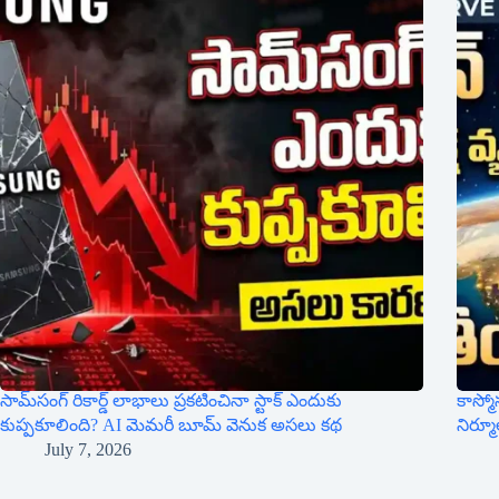
సామ్‌సంగ్ రికార్డ్ లాభాలు ప్రకటించినా స్టాక్ ఎందుకు
కాస్మో
కుప్పకూలింది? AI మెమరీ బూమ్ వెనుక అసలు కథ
నిర్మ
July 7, 2026