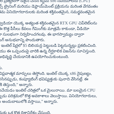
ఇంటెల్ ప్రత్యేకంగా డిజైన్ చేసిన కస్టమ్ x86 సీపీయూలను (CPU)
్ ట్రైనింగ్ మరియు డెప్లాయ్‌మెంట్ ప్రక్రియను మరింత వేగవంతం
ప్రొవైడర్లు తమ వినియోగదారులకు మరింత శక్తివంతమైన, సమర్థవంతమైన
సం ఎన్వీడియా యొక్క అత్యంత శక్తివంతమైన RTX GPU చిప్‌లెట్‌లను
ఈ కొత్త పీసీలు కేవలం గేమింగ్‌కు మాత్రమే కాకుండా, వీడియో
 కూడా సులభంగా నిర్వహించగలవు. ఈ భాగస్వామ్యం ద్వారా
ంగ్ అనుభవాన్ని పొందుతారు.
ల్ షేర్లలో $5 బిలియన్ల పెట్టుబడి పెట్టనున్నట్లు ప్రకటించింది.
యు ఈ ఒప్పందంపై వారికి ఉన్న దీర్ఘకాలిక విజన్‌ను సూచిస్తుంది.
ను అభివృద్ధి చేయడానికి ఉపయోగించుకుంటుంది.
ు.
్లవాత్మక మార్పులు తెస్తోంది. ఇంటెల్ యొక్క x86 నైపుణ్యం,
సినప్పుడు, కంప్యూటింగ్ భవిష్యత్తుకు పునాది వేసినట్లే. ఈ
తెస్తుంది,” అన్నారు.
ి పనిచేయడం ఇంటెల్ చరిత్రలో ఒక మైలురాయి. మా బలమైన CPU
ుడు పరిశ్రమలో కొత్త అవకాశాలు వెలుస్తాయి. వినియోగదారులు,
యాలు అందుబాటులోకి వస్తాయి,” అన్నారు.
ఒక కొత్త దిశానిర్దేశం చేస్తుంది.