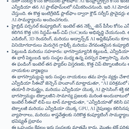
డేటా సెంటర్ల కోసం జాయింట్ ప్లాట్‌ఫాం: AI ఇన్‌ఫ్రాస్ట్రక్చర్ కోసం 
ఎన్వీడియా తన AI ప్లాట్‌ఫామ్‌లలో సమీకరించనుంది. ఇది AI మోడల్స
చేస్తుంది. ఈ కొత్త ఇంటిగ్రేటెడ్ ప్లాట్‌ఫాం ద్వారా క్లౌడ్ సర్వీస్ 
AI సామర్థ్యాలను అందించగలరు.
హైబ్రిడ్ పర్సనల్ కంప్యూటింగ్: ఇంటెల్ తన నెక్స్ట్-జెన్ పీసీల కో
కలిగిన కొత్త x86 సిస్టమ్-ఆన్-చిప్ (SoC)లను అభివృద్ధి చేయనుంది. 
ఎడిటింగ్, 3D రెండరింగ్, మరియు అడ్వాన్స్‌డ్ AI అప్లికేషన్‌లను
వినియోగదారులు మెరుగైన గ్రాఫిక్స్ మరియు వేగవంతమైన కంప్యూటి
పెట్టుబడి మరియు సహకారం: భాగస్వామ్యానికి కట్టుబడి, ఎన్వీడియా ఇంటె
ఈ భారీ పెట్టుబడి ఇరు సంస్థల మధ్య ఉన్న పరస్పర విశ్వాసాన్ని, మరి
ఈ ఫండింగ్ ఇంటెల్ తన ఫ్యాబ్‌ల విస్తరణకు, కొత్త చిప్ టెక్నాలజీల
నాయకుల వ్యాఖ్యలు
ఈ భాగస్వామ్యంపై ఇరు సంస్థల నాయకులు తమ హర్షం వ్యక్తం చేశార
ఎన్వీడియా సీఈవో జెన్సెన్ హువాంగ్ మాట్లాడుతూ, “AI పరిశ్రమలో విప
తయారీ సామర్థ్యం, మరియు ఎన్వీడియా యొక్క AI ప్రాసెసింగ్ శక్తి కలి
భాగస్వామ్యం టెక్నాలజీని సామాన్య ప్రజలకు మరింత అందుబాటులోకి 
ఇంటెల్ సీఈవో లిప్-బు టాన్ మాట్లాడుతూ, “ఎన్వీడియాతో కలిస
టెక్నాలజీ మరియు ఎన్వీడియా యొక్క GPU, AI నైపుణ్యం కలిసినప్ప
వ్యాపారాలు, మరియు శాస్త్రవేత్తలకు సరికొత్త కంప్యూటింగ్ సామర్థ్
భవిష్యత్ ప్రభావం
ఈ ఒప్పందం కేవలం ఇరు సంస్థలకు మాత్రమే కాదు, మొత్తం టెక్ పరిశ్రమకు 