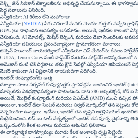
నెక్స్ట్-జెన్ సిలికాన్ టెక్నాలజీలను అభివృద్ధి చేయనున్నాయి. ఈ భాగస్వా
పెద్ద సవాలును విసిరింది.
ఎన్వీడియా: AI కిరీటం లేని మహారాజు
ఎన్వీడియా (
NVIDIA
) పేరు వినగానే మనకు మొదట గుర్తుకు వచ్చేది గ్రాఫిక
(GPU)లు సాధించిన ఆధిపత్యం అసమానం. అయితే, ఇటీవల కాలంలో ఎన్వీడియ
చేసుకుంది. AI మోడల్స్, మెషీన్ లెర్నింగ్, మరియు డేటా సెంటర్‌లకు అవస
ఎన్వీడియా జిపియులు ప్రపంచవ్యాప్తంగా ప్రామాణికంగా మారాయి.
జెన్సెన్ హువాంగ్ నాయకత్వంలో ఎన్వీడియా చిప్ మేకింగ్‌ను కేవలం హార్డ్‌వేర
CUDA, Tensor Cores వంటి సాఫ్ట్‌వేర్ మరియు హార్డ్‌వేర్ ఆవిష్కరణలతో AI
అమెజాన్ వంటి టెక్ దిగ్గజాలు తమ క్లౌడ్ సేవల్లో ఎన్వీడియా జిపియులనే వ
మేకర్ కాకుండా AI విప్లవానికి నాయకుడిగా ఎదిగింది.
ఇంటెల్: కంప్యూటింగ్‌కు ఆత్మ
దశాబ్దాల పాటు పర్సనల్ కంప్యూటర్లకు ప్రాసెసర్లను అందించిన ఇంటెల్ (I
మార్కెట్‌ను ఏకఛత్రాధిపత్యంగా పాలించింది. దాని x86 ఆర్కిటెక్చర్, కోర్ ఐ
అయితే, మొబైల్ కంప్యూటింగ్ మరియు ఏఎమ్‌డీ (AMD) నుంచి వచ్చిన పోటీ వల
అయినా, ఇంటెల్ డేటా సెంటర్ మరియు సర్వర్ మార్కెట్‌లో తన పట్టును కోల్పోలే
వెన్నెముకగా ఉన్నాయి. ఇటీవల, ఇంటెల్ తన దృష్టిని ఆర్టిఫిషియల్ ఇంటెలిజెన్స్
కేంద్రీకరించింది. లిప్-బు టాన్ నేతృత్వంలో ఇంటెల్ తన పూర్వ వైభవాన్ని తిరిగ
ఒప్పందంలోని కీలక అంశాలు మరియు ఆశించిన ఫలితాలు
ఈ చారిత్రాత్మక భాగస్వామ్యం మూడు కీలక అంశాలపై దృష్టి పెట్టింది: