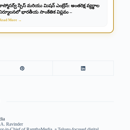
కాస్మోసర్వ్ స్పేస్ మరియు మిషన్ ఎంబ్రేస్: అంతరిక్ష వ్యర్థాల
నిర్మూలనలో భారతీయ సాంకేతిక విప్లవం –
Read More →
dia
 A. Ravinder
itor-in-Chief of RamthaMedia, a Telugu-focused digital