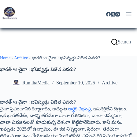
Search
Home
-
Archive
-
భారత్ vs చైనా : భవిష్యత్తు విజేత ఎవరు?
భారత్ vs చైనా : భవిష్యత్తు విజేత ఎవరు?
RamthaMedia
September 19, 2025
Archive
భారత్ vs చైనా : భవిష్యత్తు విజేత ఎవరు?
చైనా ప్రపంచానికి కర్మాగారం, అద్భుత
ఆర్థిక వ్యవస్థ
, ఆపశక్తిలేని దిగ్గజం.
ఇక భారతదేశం, దాన్ని తరచుగా చాలా గజిబిజిగా, చాలా నెమ్మదిగా,
చాలా విభజనలతో కూడుకున్న దేశంగా కొట్టిపారేసేవారు. కానీ మనం
ఇప్పుడు 2025లో ఉన్నాము, ఈ కథ నిశ్శబ్దంగా, స్థిరంగా, తరచుగా
తక్కువ అంచనా వేయబడుతూ మారుతోంది. ప్రపంచ శక్తి సమతుల్యతలో