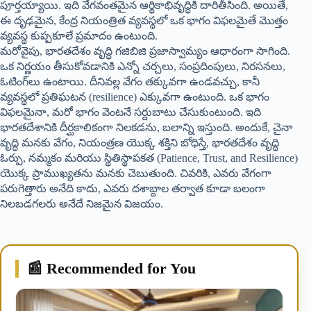
పూర్తయ్యాయి. ఇది వేగవంతమైన ఆర్థికాభివృద్ధికి దారితీసింది. అయితే,
ఈ దృఢమైన, కేంద్ర నియంత్రిత వ్యవస్థలో ఒక భాగం విఫలమైతే మొత్తం
వ్యవస్థ కుప్పకూలే ప్రమాదం ఉంటుంది.
మరోవైపు, భారతదేశం వృద్ధి గజిబిజి ప్రజాస్వామ్యం ఆధారంగా సాగింది.
ఒక నిర్ణయం తీసుకోవడానికి ఎన్నో చర్చలు, సంప్రదింపులు, నిరసనలు,
ఓటింగ్‌లు ఉంటాయి. దీనివల్ల వేగం తక్కువగా ఉండవచ్చు, కానీ
వ్యవస్థలో ప్రతిఘటన (resilience) ఎక్కువగా ఉంటుంది. ఒక భాగం
విఫలమైనా, మరో భాగం వెంటనే సర్దుబాటు చేసుకుంటుంది. ఇది
భారతదేశానికి దీర్ఘకాలికంగా నిలకడను, బలాన్ని ఇస్తుంది. అందుకే, చైనా
వృద్ధి మనకు వేగం, నియంత్రణ యొక్క శక్తిని బోధిస్తే, భారతదేశం వృద్ధి
ఓర్పు, నమ్మకం మరియు స్థితిస్థాపకత (Patience, Trust, and Resilience)
యొక్క ప్రాముఖ్యతను మనకు చెబుతుంది. చివరికి, ఎవరు వేగంగా
పరుగెత్తారు అనేది కాదు, ఎవరు దశాబ్దాల తర్వాత కూడా బలంగా
నిలబడగలరు అనేదే నిజమైన విజయం.
📰 Recommended for You