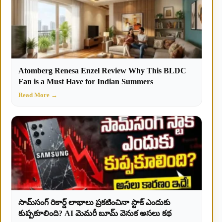
Atomberg Renesa Enzel Review Why This BLDC
Fan is a Must Have for Indian Summers
Read More →
సామ్‌సంగ్ రికార్డ్ లాభాలు ప్రకటించినా స్టాక్ ఎందుకు
కుప్పకూలింది? AI మెమరీ బూమ్ వెనుక అసలు కథ