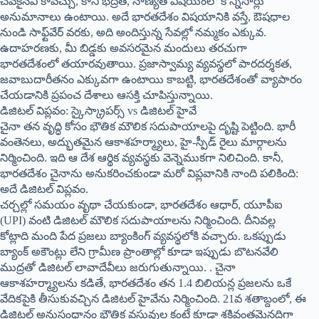
చవకైనవి కావచ్చు, కానీ భద్రత, నాణ్యత విషయంలో కొన్నిసార్లు
అనుమానాలు ఉంటాయి. అదే భారతదేశం విషయానికి వస్తే, ఔషధాల
నుండి సాఫ్ట్‌వేర్ వరకు, అది అందిస్తున్న సేవల్లో నమ్మకం ఎక్కువ.
ఉదాహరణకు, మీ బిడ్డకు అవసరమైన మందులు తరచుగా
భారతదేశంలో తయారవుతాయి. ప్రజాస్వామ్య వ్యవస్థలో పారదర్శకత,
జవాబుదారీతనం ఎక్కువగా ఉంటాయి కాబట్టి, భారతదేశంతో వ్యాపారం
చేయడానికి ప్రపంచ దేశాలు ఆసక్తి చూపిస్తున్నాయి.
డిజిటల్ విప్లవం: స్కైస్క్రాపర్స్ vs డిజిటల్ హైవే
చైనా తన వృద్ధి కోసం భౌతిక మౌలిక సదుపాయాలపై దృష్టి పెట్టింది. భారీ
వంతెనలు, అద్భుతమైన ఆకాశహర్మ్యాలు, హై-స్పీడ్ రైలు మార్గాలను
నిర్మించింది. ఇది ఆ దేశ ఆర్థిక వ్యవస్థకు వెన్నెముకగా నిలిచింది. కానీ,
భారతదేశం చైనాను అనుకరించకుండా మరో విప్లవానికి నాంది పలికింది:
అదే డిజిటల్ విప్లవం.
చర్చల్లో సమయం వృథా చేయకుండా, భారతదేశం ఆధార్, యూపీఐ
(UPI) వంటి డిజిటల్ మౌలిక సదుపాయాలను నిర్మించింది. దీనివల్ల
కోట్లాది మంది పేద ప్రజలు బ్యాంకింగ్ వ్యవస్థలోకి వచ్చారు. ఒకప్పుడు
బ్యాంక్ అకౌంట్లు లేని గ్రామీణ ప్రాంతాల్లో కూడా ఇప్పుడు బొటనవేలి
ముద్రతో డిజిటల్ లావాదేవీలు జరుగుతున్నాయి. . చైనా
ఆకాశహర్మ్యాలను కడితే, భారతదేశం తన 1.4 బిలియన్ల ప్రజలను ఒకే
వేదికపైకి తీసుకువచ్చిన డిజిటల్ హైవేను నిర్మించింది. 21వ శతాబ్దంలో, ఈ
డిజిటల్ అనుసంధానం భౌతిక వస్తువుల కంటే కూడా శక్తివంతమైనదిగా