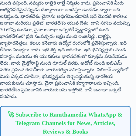
నుండి వస్తుంది. నమ్మకం రాత్రికి రాత్రే నిర్మితం కాదు. ప్రపంచానికి మీరు
అత్యవసరమైనప్పుడు దశాబ్దాలుగా అందిస్తూ ఉండడం ద్వారా అది
లభిస్తుంది. భారతదేశం చైనాను అధిగమించడానికి ఇదే మొదటి కారణం:
జనాభా మరియు ప్రతిభ. భారతదేశం యువ దేశం. దాని సగటు వయస్సు
30 లోపు ఉండగా, చైనా జనాభా ఇప్పటికే వృద్ధాప్యంలో ఉంది.
భారతదేశంలో ప్రతి సంవత్సరం లక్షల మంది ఇంజనీర్లు, డాక్టర్లు,
వ్యాపారవేత్తలు, కలలు కనేవారు ఉద్యోగ రంగంలోకి ప్రవేశిస్తున్నారు. ఇది
కేవలం సంఖ్యలు కాదు. ఇది శక్తి. ఇది ఆశయం. ఇది భవిష్యత్తుకు ముడి
పదార్థం. మరియు ఈ యువకులు భారతదేశంలో మాత్రమే పనిచేయడం
లేదు. వారు మైక్రోసాఫ్ట్ నుండి గూగుల్ వరకు, అడోబ్ నుండి ఐబిఎమ్
వరకు ప్రపంచ కంపెనీలకు నాయకత్వం వహిస్తున్నారు. సిలికాన్ వ్యాలీలో
మీరు ఎక్కడ చూసినా, భవిష్యత్తును తీర్చిదిద్దుతున్న భారతీయ
నాయకులను చూస్తారు. చైనా ప్రపంచానికి కర్మాగారాలను ఇచ్చింది.
భారతదేశం ప్రపంచానికి నాయకులను ఇస్తోంది. కానీ జనాభా ఒక్కటే
సరిపోదు.
🚀 Subscribe to Ramthamedia WhatsApp &
Telegram Channels for News, Articles,
Reviews & Books