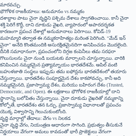
మారవచ్చు.
భౌగోళిక రాజకీయాలు: అనుమానం vs నమ్మకం
దశాబ్దాల పాటు చైనా వృద్ధిని పశ్చిమ దేశాలు స్వాగతించాయి. కానీ చైనా
శక్తి పెరిగే కొద్దీ, దాని దూకుడు వైఖరి, వ్యాపారంలో అపారదర్శకత
కారణంగా ప్రపంచ దేశాల్లో అనుమానాలు పెరిగాయి. కోవిడ్-19
మహమ్మారి తర్వాత ఈ నమ్మకరాహిత్యం మరింత పెరిగింది. “మేడ్ ఇన్
చైనా” అనేది కొంతమందికి అసురక్షితమైనదిగా అనిపించడం మొదలైంది.
దీనికి సమాధానంగా, ప్రపంచంలోని దిగ్గజ కంపెనీలు తమ సరఫరా
గొలుసులను చైనా నుండి బయటకు మార్చాలని చూస్తున్నాయి. వారికి
కనిపించిన నమ్మకమైన ప్రత్యామ్నాయం భారతదేశమే. ఆపిల్ వంటి
బహుళజాతి సంస్థలు ఇప్పుడు తమ ఐఫోన్లను భారతదేశంలో తయారు
చేస్తున్నాయి. భారతదేశం సంపూర్ణమైన దేశం కాకపోవచ్చు, కానీ అది
నమ్మకమైనది, ప్రజాస్వామ్య దేశం, మరియు బహిరంగ దేశం (Trusted,
Democratic, and Open). ఈ లక్షణాలు భౌగోళిక రాజకీయాల్లో దాని
స్థానాన్ని బలోపేతం చేస్తున్నాయి. చైనా దూకుడు వైఖరితో నమ్మకాన్ని
కోల్పోతే, భారతదేశం తన ఓర్పు, ప్రజాస్వామ్య విధానాలతో ప్రపంచం
యొక్క విశ్వాసాన్ని గెలుచుకుంటోంది.
వృద్ధి మార్గాల్లో తేడాలు: వేగం vs నిలకడ
చైనా వృద్ధి వేగం, నియంత్రణ ఆధారంగా సాగింది. ప్రభుత్వం తీసుకునే
నిర్ణయాలు వేగంగా అమలు కావడంతో భారీ ప్రాజెక్టులు వేగంగా