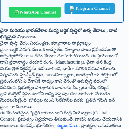
Telegram Channel
WhatsApp Channel
చైనా మరియు భారతదేశాల మధ్య ఆర్థిక వృద్ధిలో ఉన్న తేడాలు , వాటి
భిన్నమైన విధానాలు.
చైనా వృద్ధి: వేగం, నియంత్రణ, కర్మాగారాల సామ్రాజ్యం
చైనా ఆర్థిక ఎదుగుదల ఒక అద్భుతం. దశాబ్దాల పాటు ప్రపంచమంతా
ఆశ్చర్యపోయేలా ఆ దేశం వేగంగా దూసుకుపోయింది. ఈ ప్రయాణంలో
దాని ప్రధానాస్త్రం తయారీ రంగం (Manufacturing). చైనా తన కేంద్ర
నియంత్రిత వ్యవస్థను ఉపయోగించి, భారీగా మౌలిక సదుపాయాలను
నిర్మించింది. హై-స్పీడ్ రైళ్లు, ఆకాశహర్మ్యాలు, అంతర్జాతీయ పోర్టులతో
ప్రపంచంలోని ఏ దేశానికీ సాధ్యం కాని వేగంతో అభివృద్ధి పథంలో
నడిచింది. ప్రభుత్వం పారిశ్రామిక వాడలను ఏర్పాటు చేసి, చవకైన
శ్రామికశక్తితో ప్రపంచంలోని అన్ని వస్తువులనూ తయారు చేయడం
మొదలుపెట్టింది. బొమ్మల నుంచి సెల్‌ఫోన్‌ల వరకు, ప్రతిదీ “మేడ్ ఇన్
చైనా”గా మారాయి.
ఈ వేగవంతమైన వృద్ధికి కారణం దాని కేంద్ర నియంత్రణ (Central
Control). ప్రభుత్వం నిర్ణయాలు తీసుకుంటే, వాటిని అమలు చేయడానికి
ఆటంకాలు ఉండవు. భూసేకరణ,
పెట్టుబడులు
, ప్రాజెక్టుల అనుమతులు