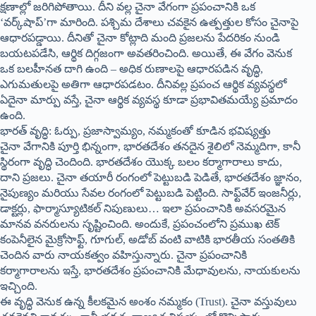
క్షణాల్లో జరిగిపోతాయి. దీని వల్ల చైనా వేగంగా ప్రపంచానికి ఒక
‘వర్క్‌షాప్’గా మారింది. పశ్చిమ దేశాలు చవకైన ఉత్పత్తుల కోసం చైనాపై
ఆధారపడ్డాయి. దీనితో చైనా కోట్లాది మంది ప్రజలను పేదరికం నుండి
బయటపడేసి, ఆర్థిక దిగ్గజంగా అవతరించింది. అయితే, ఈ వేగం వెనుక
ఒక బలహీనత దాగి ఉంది – అధిక రుణాలపై ఆధారపడిన వృద్ధి,
ఎగుమతులపై అతిగా ఆధారపడటం. దీనివల్ల ప్రపంచ ఆర్థిక వ్యవస్థలో
ఏదైనా మార్పు వస్తే, చైనా ఆర్థిక వ్యవస్థ కూడా ప్రభావితమయ్యే ప్రమాదం
ఉంది.
భారత్ వృద్ధి: ఓర్పు, ప్రజాస్వామ్యం, నమ్మకంతో కూడిన భవిష్యత్తు
చైనా వేగానికి పూర్తి భిన్నంగా, భారతదేశం తనదైన శైలిలో నెమ్మదిగా, కానీ
స్థిరంగా వృద్ధి చెందింది. భారతదేశం యొక్క బలం కర్మాగారాలు కాదు,
దాని ప్రజలు. చైనా తయారీ రంగంలో పెట్టుబడి పెడితే, భారతదేశం జ్ఞానం,
నైపుణ్యం మరియు సేవల రంగంలో పెట్టుబడి పెట్టింది. సాఫ్ట్‌వేర్ ఇంజనీర్లు,
డాక్టర్లు, ఫార్మాస్యూటికల్ నిపుణులు… ఇలా ప్రపంచానికి అవసరమైన
మానవ వనరులను సృష్టించింది. అందుకే, ప్రపంచంలోని ప్రముఖ టెక్
కంపెనీలైన మైక్రోసాఫ్ట్, గూగుల్, అడోబ్ వంటి వాటికి భారతీయ సంతతికి
చెందిన వారు నాయకత్వం వహిస్తున్నారు. చైనా ప్రపంచానికి
కర్మాగారాలను ఇస్తే, భారతదేశం ప్రపంచానికి మేధావులను, నాయకులను
ఇచ్చింది.
ఈ వృద్ధి వెనుక ఉన్న కీలకమైన అంశం నమ్మకం (Trust). చైనా వస్తువులు