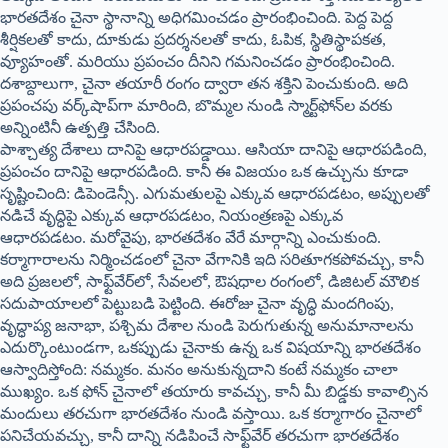
భారతదేశం చైనా స్థానాన్ని అధిగమించడం ప్రారంభించింది. పెద్ద పెద్ద
శీర్షికలతో కాదు, దూకుడు ప్రదర్శనలతో కాదు, ఓపిక, స్థితిస్థాపకత,
వ్యూహంతో. మరియు ప్రపంచం దీనిని గమనించడం ప్రారంభించింది.
దశాబ్దాలుగా, చైనా తయారీ రంగం ద్వారా తన శక్తిని పెంచుకుంది. అది
ప్రపంచపు వర్క్‌షాప్‌గా మారింది, బొమ్మల నుండి స్మార్ట్‌ఫోన్‌ల వరకు
అన్నింటినీ ఉత్పత్తి చేసింది.
​పాశ్చాత్య దేశాలు దానిపై ఆధారపడ్డాయి. ఆసియా దానిపై ఆధారపడింది,
ప్రపంచం దానిపై ఆధారపడింది. కానీ ఈ విజయం ఒక ఉచ్చును కూడా
సృష్టించింది: డిపెండెన్సీ. ఎగుమతులపై ఎక్కువ ఆధారపడటం, అప్పులతో
నడిచే వృద్ధిపై ఎక్కువ ఆధారపడటం, నియంత్రణపై ఎక్కువ
ఆధారపడటం. మరోవైపు, భారతదేశం వేరే మార్గాన్ని ఎంచుకుంది.
కర్మాగారాలను నిర్మించడంలో చైనా వేగానికి ఇది సరితూగకపోవచ్చు, కానీ
అది ప్రజలలో, సాఫ్ట్‌వేర్‌లో, సేవలలో, ఔషధాల రంగంలో, డిజిటల్ మౌలిక
సదుపాయాలలో పెట్టుబడి పెట్టింది. ఈరోజు చైనా వృద్ధి మందగింపు,
వృద్ధాప్య జనాభా, పశ్చిమ దేశాల నుండి పెరుగుతున్న అనుమానాలను
ఎదుర్కొంటుండగా, ఒకప్పుడు చైనాకు ఉన్న ఒక విషయాన్ని భారతదేశం
ఆస్వాదిస్తోంది: నమ్మకం. మనం అనుకున్నదాని కంటే నమ్మకం చాలా
ముఖ్యం. ఒక ఫోన్ చైనాలో తయారు కావచ్చు, కానీ మీ బిడ్డకు కావాల్సిన
మందులు తరచుగా భారతదేశం నుండి వస్తాయి. ఒక కర్మాగారం చైనాలో
పనిచేయవచ్చు, కానీ దాన్ని నడిపించే సాఫ్ట్‌వేర్ తరచుగా భారతదేశం