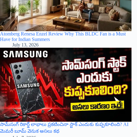
Atomberg Renesa Enzel Review Why This BLDC Fan is a Must
Have for Indian Summers
July 13, 2026
సామ్‌సంగ్ రికార్డ్ లాభాలు ప్రకటించినా స్టాక్ ఎందుకు కుప్పకూలింది? AI
మెమరీ బూమ్ వెనుక అసలు కథ