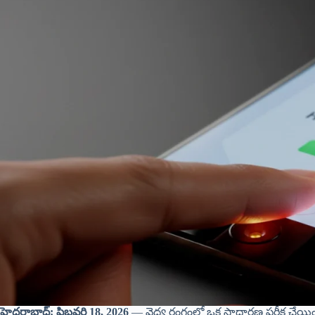
హైదరాబాద్: ఫిబ్రవరి 18, 2026
— వైద్య రంగంలో ఒక సాధారణ పరీక్ష చేయించ