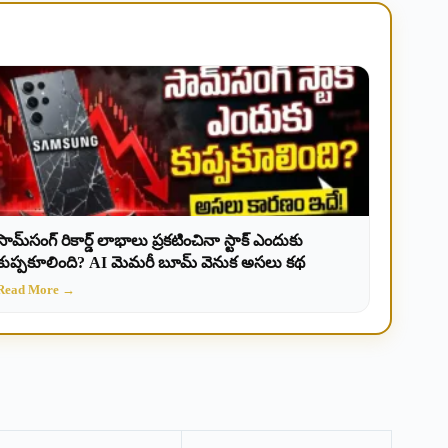
సామ్‌సంగ్ రికార్డ్ లాభాలు ప్రకటించినా స్టాక్ ఎందుకు
కుప్పకూలింది? AI మెమరీ బూమ్ వెనుక అసలు కథ
Read More →