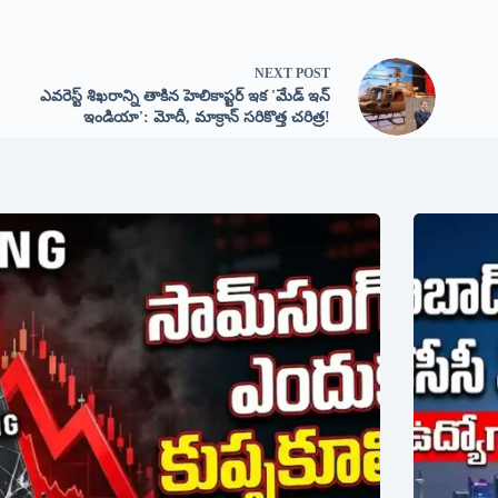
NEXT
POST
ఎవరెస్ట్ శిఖరాన్ని తాకిన హెలికాప్టర్ ఇక 'మేడ్ ఇన్
ఇండియా': మోదీ, మాక్రాన్ సరికొత్త చరిత్ర!