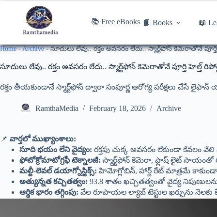
📚 Free eBooks
📙 Books
📖 Le
Home
-
Archive
-
సూదులు లేవు.. రక్తం అవసరం లేదు.. స్మార్ట్‌ఫోన్ కెమెరాతోనే పూర్తి హ
సూదులు లేవు.. రక్తం అవసరం లేదు.. స్మార్ట్‌ఫోన్ కెమెరాతోనే పూర్తి హెల్త్ రిపోర
రక్తం తీయకుండానే స్మార్ట్‌ఫోన్ ద్వారా సంపూర్ణ ఆరోగ్య పరీక్షలు చేసే లైఫాన
RamthaMedia
February 18, 2026
Archive
📌
వార్తలో ముఖ్యాంశాలు:
సూది భయం లేని వైద్యం:
రక్తపు చుక్క అవసరం లేకుండా కేవలం వేలి మ
ఫోటోక్రోమాటోగ్రఫీ టెక్నాలజీ:
స్మార్ట్‌ఫోన్ కెమెరా, ఫ్లాష్ లైట్ సాయంతో ర
మల్టీ-లెవల్ డయాగ్నోస్టిక్స్:
హిమోగ్లోబిన్, హార్ట్ రేట్ మాత్రమే కాకుండ
అత్యున్నత కచ్చితత్వం:
93.8 శాతం ఖచ్చితత్వంతో వైద్య నిపుణులను 
ఆర్థిక భారం తగ్గింపు:
వేల రూపాయల ల్యాబ్ టెస్టుల ఖర్చును నెలకు కేవలం