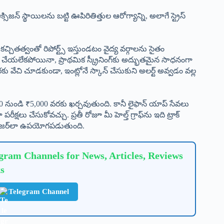
సిజన్ స్థాయిలను బట్టి ఊపిరితిత్తుల ఆరోగ్యాన్ని, అలాగే స్ట్రెస్
చ్చితత్వంతో రిపోర్ట్స్ ఇస్తుండటం వైద్య వర్గాలను సైతం
 భర్తీ చేయలేకపోయినా, ప్రాథమిక స్క్రీనింగ్‌కు అద్భుతమైన సాధనంగా
వేచి చూడకుండా, ఇంట్లోనే స్కాన్ చేసుకుని అలర్ట్ అవ్వడం వల్ల
 నుండి ₹5,000 వరకు ఖర్చవుతుంది. కానీ లైఫాన్ యాప్ సేవలు
రీక్షలు చేసుకోవచ్చు. ప్రతీ రోజూ మీ హెల్త్ గ్రాఫ్‌ను ఇది ట్రాక్
్ మేనేజర్‌లా ఉపయోగపడుతుంది.
ram Channels for News, Articles, Reviews
s
Telegram Channel