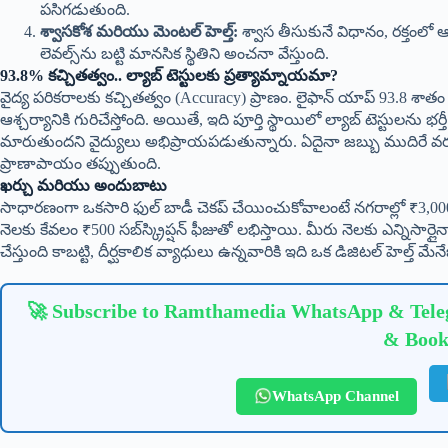
పసిగడుతుంది.
శ్వాసకోశ మరియు మెంటల్ హెల్త్:
శ్వాస తీసుకునే విధానం, రక్తంలో ఆక్
లెవల్స్‌ను బట్టి మానసిక స్థితిని అంచనా వేస్తుంది.
93.8% కచ్చితత్వం.. ల్యాబ్ టెస్టులకు ప్రత్యామ్నాయమా?
వైద్య పరికరాలకు కచ్చితత్వం (Accuracy) ప్రాణం. లైఫాన్ యాప్ 93.8 శాతం క
ఆశ్చర్యానికి గురిచేస్తోంది. అయితే, ఇది పూర్తి స్థాయిలో ల్యాబ్ టెస్టులను
మారుతుందని వైద్యులు అభిప్రాయపడుతున్నారు. ఏదైనా జబ్బు ముదిరే వరకు 
ప్రాణాపాయం తప్పుతుంది.
ఖర్చు మరియు అందుబాటు
సాధారణంగా ఒకసారి ఫుల్ బాడీ చెకప్ చేయించుకోవాలంటే నగరాల్లో ₹3,000
నెలకు కేవలం ₹500 సబ్‌స్క్రిప్షన్ ఫీజుతో లభిస్తాయి. మీరు నెలకు ఎన్నిసార్లైనా ప
చేస్తుంది కాబట్టి, దీర్ఘకాలిక వ్యాధులు ఉన్నవారికి ఇది ఒక డిజిటల్ హెల్త
🚀 Subscribe to Ramthamedia WhatsApp & Teleg
& Book
WhatsApp Channel