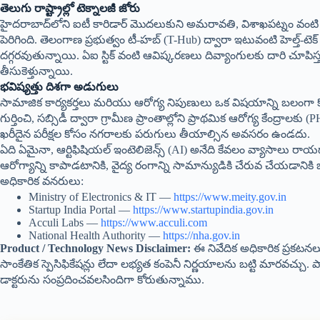
తెలుగు రాష్ట్రాల్లో టెక్నాలజీ జోరు
హైదరాబాద్‌లోని ఐటీ కారిడార్ మొదలుకుని అమరావతి, విశాఖపట్నం వంటి నగర
పెరిగింది. తెలంగాణ ప్రభుత్వం టీ-హబ్ (T-Hub) ద్వారా ఇటువంటి హెల్త్-టెక్ స
దగ్గరవుతున్నాయి. ఏఐ స్టిక్ వంటి ఆవిష్కరణలు దివ్యాంగులకు దారి చూపిస్
తీసుకెళ్తున్నాయి.
భవిష్యత్తు దిశగా అడుగులు
సామాజిక కార్యకర్తలు మరియు ఆరోగ్య నిపుణులు ఒక విషయాన్ని బలంగా క
గుర్తించి, సబ్సిడీ ద్వారా గ్రామీణ ప్రాంతాల్లోని ప్రాథమిక ఆరోగ్య కేంద్ర
ఖరీదైన పరీక్షల కోసం నగరాలకు పరుగులు తీయాల్సిన అవసరం ఉండదు.
ఏది ఏమైనా, ఆర్టిఫిషియల్ ఇంటెలిజెన్స్ (AI) అనేది కేవలం వ్యాసాలు రాయ
ఆరోగ్యాన్ని కాపాడటానికి, వైద్య రంగాన్ని సామాన్యుడికి చేరువ చేయడానికి
అధికారిక వనరులు:
Ministry of Electronics & IT —
https://www.meity.gov.in
Startup India Portal —
https://www.startupindia.gov.in
Acculi Labs —
https://www.acculi.com
National Health Authority —
https://nha.gov.in
Product / Technology News Disclaimer:
ఈ నివేదిక అధికారిక ప్రక
సాంకేతిక స్పెసిఫికేషన్లు లేదా లభ్యత కంపెనీ నిర్ణయాలను బట్టి మారవచ్చు
డాక్టరును సంప్రదించవలసిందిగా కోరుతున్నాము.