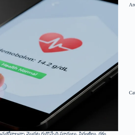
Ar
Ca
ుకోవాలన్నా మొదట గుర్తొచ్చేది సూదులు, సిరంజీలు. రక్తం