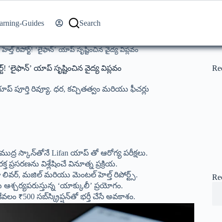
arning-Guides
Search
ెల్త్ రిపోర్ట్! ‘లైఫాన్’ యాప్ సృష్టించిన వైద్య విప్లవం
్ట్! ‘లైఫాన్’ యాప్ సృష్టించిన వైద్య విప్లవం
Re
్ యాప్ పూర్తి రివ్యూ. ధర, కచ్చితత్వం మరియు ఫీచర్లు
ుద్ర స్కాన్‌తోనే Lifan యాప్ తో ఆరోగ్య పరీక్షలు.
క్త ప్రసరణను విశ్లేషించే వినూత్న ప్రక్రియ.
ా లివర్, మజిల్ మరియు మెంటల్ హెల్త్ రిపోర్ట్స్.
Re
ఆశ్చర్యపరుస్తున్న ‘యాక్కులీ’ ప్రయోగం.
 ₹500 సబ్‌స్క్రిప్షన్‌తో భర్తీ చేసే అవకాశం.