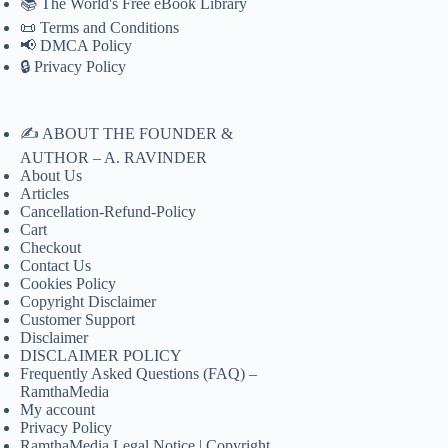
📚 The World's Free eBook Library
📜 Terms and Conditions
📢 DMCA Policy
🔒 Privacy Policy
✍️ ABOUT THE FOUNDER &
AUTHOR – A. RAVINDER
About Us
Articles
Cancellation-Refund-Policy
Cart
Checkout
Contact Us
Cookies Policy
Copyright Disclaimer
Customer Support
Disclaimer
DISCLAIMER POLICY
Frequently Asked Questions (FAQ) –
RamthaMedia
My account
Privacy Policy
RamthaMedia Legal Notice | Copyright,