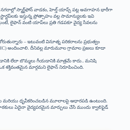
ాల్లో స్మార్ట్‌ఫోన్ వాడకం, హెల్త్ యాప్స్ పట్ల అవగాహన భారీగా
్టార్టప్‌లకు ఇస్తున్న ప్రోత్సాహం వల్ల సామాన్యులకు ఇవి
తుంటే, లైఫాన్ వంటి యాప్‌లు ప్రతి గడపకూ వైద్య సేవలను
ోరుతున్నారు – ఇటువంటి వినూత్న పరికరాలను ప్రభుత్వం
ాలకు (PHC) అందించాలి. దీనివల్ల మారుమూల గ్రామాల ప్రజలు కూడా
డానికి లేదా బొమ్మలు గీయడానికి మాత్రమే కాదు.. మనిషి
 ఒక శక్తివంతమైన మార్గమని లైఫాన్ నిరూపించింది.
టనలు మరియు ధృవీకరించబడిన మూలాలపై ఆధారపడి ఉంటుంది.
. పాఠకులు ఏదైనా వైద్యపరమైన మార్పులు చేసే ముందు క్వాలిఫైడ్