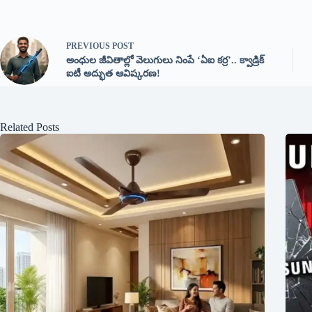
PREVIOUS
POST
అంధుల జీవితాల్లో వెలుగులు నింపే ‘ఏఐ కర్ర’.. క్వాడ్రిక్
ఐటీ అద్భుత ఆవిష్కరణ!
Related Posts