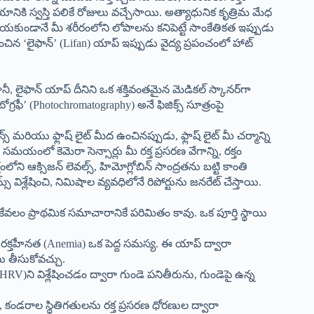
 స్వస్తి పలికే రోజులు వచ్చేసాయి. అత్యాధునిక కృత్రిమ మేధ
కుండానే మీ శరీరంలోని లోపాలను కనిపెట్టే సాంకేతికత ఇప్పుడు
ంచిన ‘లైఫాన్’ (Lifan) యాప్ ఇప్పుడు వైద్య ప్రపంచంలో హాట్
నీ, లైఫాన్ యాప్ దీనిని ఒక శక్తివంతమైన మెడికల్ స్కానర్‌గా
గ్రఫీ’ (Photochromatography) అనే ఫిజిక్స్ సూత్రంపై
్ మరియు ఫ్లాష్ లైట్ మీద ఉంచినప్పుడు, ఫ్లాష్ లైట్ మీ చర్మాన్ని
 సమయంలో కెమెరా సెన్సార్లు మీ రక్త ప్రసరణ వేగాన్ని, రక్తం
తంలోని ఆక్సిజన్ లెవల్స్, హిమోగ్లోబిన్ సాంద్రతను బట్టి కాంతి
ిశ్లేషించి, నిమిషాల వ్యవధిలోనే రిపోర్టును జనరేట్ చేస్తాయి.
 కేవలం ప్రాథమిక సమాచారానికే పరిమితం కావు. ఒక పూర్తి స్థాయి
రక్తహీనత (Anemia) ఒక పెద్ద సమస్య. ఈ యాప్ ద్వారా
లు తీసుకోవచ్చు.
 (HRV)ని విశ్లేషించడం ద్వారా గుండె పనితీరును, గుండెపై ఉన్న
కండరాల స్థితిగతులను రక్త ప్రసరణ ధోరణుల ద్వారా