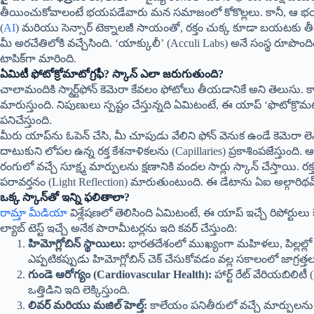
తీయించుకోవాలంటే భయపడేవారు మన సమాజంలో కోకొల్లలు. కానీ, ఆ భయానికి
(
AI
) మరియు సెన్సార్ టెక్నాలజీ సాయంతో, రక్తం చుక్క కూడా బయటకు తీయ
మీ అరచేతిలోకి వచ్చేసింది. ‘యాక్కులీ’ (Acculi Labs) అనే సంస్థ రూపొంది
టాపిక్‌గా మారింది.
ఏమిటీ ఫోటోక్రోమాటోగ్రఫీ? స్కాన్ ఎలా జరుగుతుంది?
చాలామందికి స్మార్ట్‌ఫోన్ కెమెరా కేవలం ఫోటోలు తీయడానికే అని తెలుసు. కా
మారుస్తుంది. నిపుణులు స్పష్టం చేస్తున్నది ఏమిటంటే, ఈ యాప్ ‘ఫొటోక్రొమటో
పనిచేస్తుంది.
మీరు యాప్‌ను ఓపెన్ చేసి, మీ చూపుడు వేలిని ఫోన్ వెనుక ఉండే కెమెరా లెన్స
దాటుకుని లోపల ఉన్న రక్త కేశనాళికలను (Capillaries) ప్రకాశింపజేస్తుంది. ఆ
రంగులో వచ్చే సూక్ష్మ మార్పులను క్షణానికి వందల సార్లు స్కాన్ చేస్తాయి. రక్
పరావర్తనం (Light Reflection) మారుతుంటుంది. ఈ డేటాను ఏఐ అల్గారిథమ్స్ వ
ఒక్క స్కాన్‌తో ఇన్ని ఫలితాలా?
రామ్తా మీడియా
విశ్లేషణలో తెలిసింది ఏమిటంటే, ఈ యాప్ ఇచ్చే రిపోర్టులు
ల్యాబ్ టెస్ట్ ఇచ్చే అనేక పారామీటర్లను ఇది కవర్ చేస్తుంది:
హిమోగ్లోబిన్ స్థాయిలు:
భారతదేశంలో ముఖ్యంగా మహిళలు, పిల్లల్లో 
ఎప్పటికప్పుడు హిమోగ్లోబిన్ చెక్ చేసుకోవడం వల్ల సకాలంలో జాగ్రత్త
గుండె ఆరోగ్యం (Cardiovascular Health):
హార్ట్ రేట్ వేరియబిలిటీ
ఒత్తిడిని ఇది లెక్కిస్తుంది.
లివర్ మరియు మజిల్ హెల్త్:
కాలేయం పనితీరులో వచ్చే మార్పులను, 