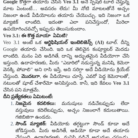
Google
కొత్తగా తయారు చేసిన
Veo 3.1
అనే స్పెషల్ టూల్ చెప్తున్న
మాట ఏంటంటే… అవసరం లేదు! మీ నోటి మాటలతోనే అచ్చం
నిజంలా ఉండే వీడియోలను తయారు చేయొచ్చు. ఇది నిజంగా ఒక
మ్యాజిక్ లాంటిది. ఇదంతా ఎలా పనిచేస్తుందో, మీరెలా
ఉపయోగించవచ్చో ఇప్పుడు తెలుసుకుందాం.
Veo 3.1: ఈ కొత్త మాయా ఏమిటి?
Veo 3.1 అంటే ఒక
ఆర్టిఫిషియల్ ఇంటెలిజెన్స్ (AI)
టూల్. దీన్ని
Google తయారు చేసింది. ఇది ఒక తెలివైన కంప్యూటర్ మెదడు
లాంటిది. మనం ఏది అడిగితే, దాన్ని అద్భుతమైన వీడియోగా చేసి
ఇస్తుంది. ఉదాహరణకు, మీరు “ఎడారిలో నడుస్తున్న మనిషి, కెమెరా
వెనక్కి పోవాలి” అని రాసి ఇస్తే, అది సరిగ్గా అదే వీడియోను క్రియేట్
చేస్తుంది.
మొదటగా
, ఈ వీడియోలు చూస్తే, ఎవరో పెద్ద కెమెరాలతో,
నటులతో షూట్ చేశారేమో అనిపిస్తుంది. కానీ, ఇది కేవలం
Veo 3.1
చేసిన పని మాత్రమే.
దీని ప్రత్యేకతలు ఏమిటంటే:
నిజమైన కదలికలు:
మనుషులు నడిచేటప్పుడు లేదా
వస్తువులు కదిలేటప్పుడు, అచ్చం నిజంలాగే కదులుతాయి.
గజిబిజిగా ఉండదు.
సౌండ్ మ్యాజిక్:
వీడియోకు తగ్గట్టుగా సౌండ్ కూడా అదే
జోడిస్తుంది. మీరు అడిగితే, ఆడియో కూడా అదే తయారు
చేస్తుంది. ఉదాహరణకు, మనిషి నడిచే అడుగుల చప్పుడు,