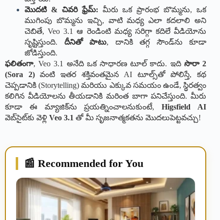
మొదటి & చివరి ఫ్రేమ్:
మీరు ఒక ప్రారంభ బొమ్మను, ఒక
ముగింపు బొమ్మను ఇచ్చి, వాటి మధ్య ఎలా కదలాలి అని
చెబితే, Veo 3.1 ఆ రెండింటి మధ్య సరిగ్గా కదిలే వీడియోను
సృష్టిస్తుంది.
దీనితో పాటు
, దానికి తగ్గ సౌండ్‌ను కూడా
జోడిస్తుంది.
ఫలితంగా
, Veo 3.1 అనేది ఒక సాధారణ టూల్ కాదు. ఇది
సొరా 2
(Sora 2)
వంటి ఇతర శక్తివంతమైన AI టూల్స్‌తో పోలిస్తే, కథ
చెప్పడానికి (Storytelling) మరియు ఎక్కువ సమయం ఉండే, స్థిరత్వం
కలిగిన వీడియోలను తీయడానికి మరింత బాగా పనిచేస్తుంది. మీరు
కూడా ఈ మ్యాజిక్‌ను ప్రయత్నించాలనుకుంటే,
Higsfield AI
వెబ్‌సైట్‌కు వెళ్లి
Veo 3.1
తో మీ సృజనాత్మకతను మొదలుపెట్టవచ్చు!
📰 Recommended for You