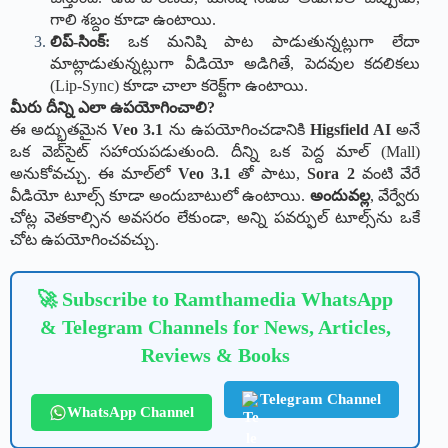
గాలి శబ్దం కూడా ఉంటాయి.
లిప్-సింక్:
ఒక మనిషి పాట పాడుతున్నట్లుగా లేదా
మాట్లాడుతున్నట్లుగా వీడియో అడిగితే, పెదవుల కదలికలు
(Lip-Sync) కూడా చాలా కరెక్ట్‌గా ఉంటాయి.
మీరు దీన్ని ఎలా ఉపయోగించాలి?
ఈ అద్భుతమైన
Veo 3.1
ను ఉపయోగించడానికి
Higsfield AI
అనే
ఒక వెబ్‌సైట్ సహాయపడుతుంది. దీన్ని ఒక పెద్ద మాల్ (Mall)
అనుకోవచ్చు. ఈ మాల్‌లో
Veo 3.1
తో పాటు,
Sora 2
వంటి వేరే
వీడియో టూల్స్ కూడా అందుబాటులో ఉంటాయి.
అందువల్ల
, వేర్వేరు
చోట్ల వెతకాల్సిన అవసరం లేకుండా, అన్ని పవర్ఫుల్ టూల్స్‌ను ఒకే
చోట ఉపయోగించవచ్చు.
🚀 Subscribe to Ramthamedia WhatsApp
& Telegram Channels for News, Articles,
Reviews & Books
Telegram Channel
WhatsApp Channel