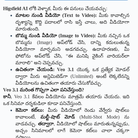
Higsfield AI
లోకి వెళ్ళాక, మీరు ఈ పనులు చేయవచ్చు:
మాటల నుండి వీడియో (Text to Video):
మీకు కావాల్సిన
దృశ్యాన్ని కొద్ది పదాలలో రాసి ఇస్తే చాలు, అది వీడియోగా
మారుతుంది.
బొమ్మ నుండి వీడియో (Image to Video):
మీకు నచ్చిన ఒక
బొమ్మను (Image) అప్‌లోడ్ చేసి, దాన్ని కదులుతున్న
వీడియోగా మార్చమని అడగవచ్చు. ఉదాహరణకు, మీ
ఫోటోను అప్‌లోడ్ చేసి, “ఈ మనిషి వైకింగ్ వారియర్‌లా
మారాలి” అని చెప్పవచ్చు.
ఉచితంగా చేయండి:
Veo 3.1
యొక్క ఒక ప్రత్యేక మోడల్
ద్వారా మీరు అన్లిమిటెడ్‌గా (Unlimited) అంటే లెక్కలేనన్ని
వీడియోలను ఉచితంగా తయారు చేసుకోవచ్చు.
Veo 3.1 మరింత గొప్పగా ఎలా పనిచేస్తుంది?
కానీ
, Veo 3.1 కేవలం వీడియోను మాత్రమే తయారు చేయదు. ఇది
ఒక సినిమా దర్శకుడిలా కూడా పనిచేస్తుంది.
కెమెరా కట్‌లు:
మీరు వీడియోలో రెండు వేర్వేరు షాట్‌లు
కావాలంటే,
మల్టీ-షాట్ మోడ్
(Multi-Shot Mode) ను
వాడవచ్చు.
తద్వారా
, వీడియోలో షాట్‌లు మారుతున్నప్పుడు,
అచ్చం సినిమాలలో లాగే కెమెరా కట్‌లు చాలా చక్కగా
వస్తాయి.