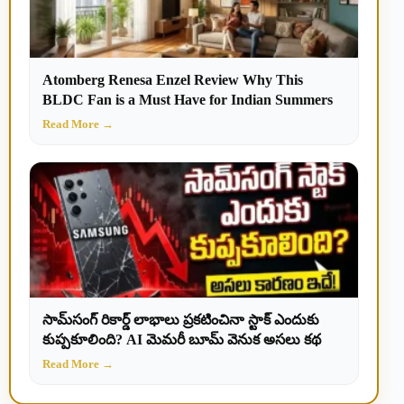
Atomberg Renesa Enzel Review Why This
BLDC Fan is a Must Have for Indian Summers
Read More →
సామ్‌సంగ్ రికార్డ్ లాభాలు ప్రకటించినా స్టాక్ ఎందుకు
కుప్పకూలింది? AI మెమరీ బూమ్ వెనుక అసలు కథ
Read More →