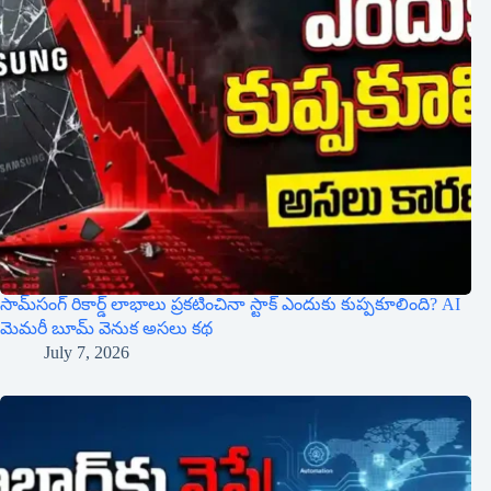
సామ్‌సంగ్ రికార్డ్ లాభాలు ప్రకటించినా స్టాక్ ఎందుకు కుప్పకూలింది? AI
మెమరీ బూమ్ వెనుక అసలు కథ
July 7, 2026