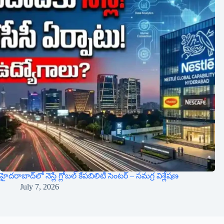
హైదరాబాద్‌లో నెస్లే గ్లోబల్ కేపబిలిటీ సెంటర్ – సమగ్ర విశ్లేషణ
July 7, 2026