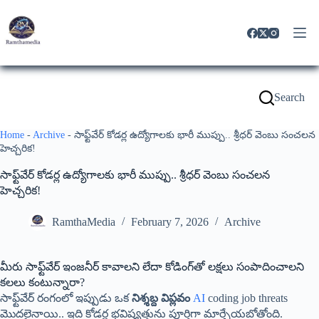
Search
Home
-
Archive
-
సాఫ్ట్‌వేర్ కోడర్ల ఉద్యోగాలకు భారీ ముప్పు.. శ్రీధర్ వెంబు సంచలన
హెచ్చరిక!
సాఫ్ట్‌వేర్ కోడర్ల ఉద్యోగాలకు భారీ ముప్పు.. శ్రీధర్ వెంబు సంచలన
హెచ్చరిక!
RamthaMedia
February 7, 2026
Archive
మీరు సాఫ్ట్‌వేర్ ఇంజనీర్ కావాలని లేదా కోడింగ్‌తో లక్షలు సంపాదించాలని
కలలు కంటున్నారా?
సాఫ్ట్‌వేర్ రంగంలో ఇప్పుడు ఒక
నిశ్శబ్ద విప్లవం
AI
coding job threats
మొదలైనాయి.. ఇది కోడర్ల భవిష్యత్తును పూర్తిగా మార్చేయబోతోంది.