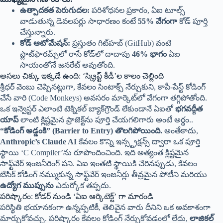
ఉత్పాదకత పెరుగుదల:
పరిశోధనల ప్రకారం, ఏఐ టూల్స్
వాడుతున్న డెవలపర్లు సాధారణం కంటే
55% వేగంగా
కోడ్ పూర్తి
చేస్తున్నారు.
కోడ్ ఆటోమేషన్:
ప్రస్తుతం గిట్‌హబ్ (GitHub) వంటి
ప్లాట్‌ఫారమ్స్‌లో రాసే కోడ్‌లో దాదాపు
46% భాగం
ఏఐ
సాయంతోనే జనరేట్ అవుతోంది.
అసలు చిక్కు ఇక్కడే ఉంది: ‘స్క్రిప్ట్ కీడీ’ల కాలం చెల్లింది
శ్రీధర్ వెంబు చెప్పినట్లుగా, కేవలం సింటాక్స్ నేర్చుకుని, కాపీ-పేస్ట్ కోడింగ్
చేసే వారి (Code Monkeys) అవసరం మార్కెట్‌లో వేగంగా తగ్గిపోతోంది.
ఒక ఇన్వెస్టర్ ఎలాంటి టెక్నికల్ బ్యాక్‌గ్రౌండ్ లేకుండానే ఏఐతో
భగవద్గీత
యాప్
లాంటి క్లిష్టమైన ప్రాజెక్ట్‌ను పూర్తి చేయగలిగారు అంటే అర్థం..
“కోడింగ్ అడ్డంకి” (Barrier to Entry) తొలగిపోయింది.
అంతేకాదు,
Anthropic’s Claude AI
కేవలం కొన్ని ఇన్స్ట్రక్షన్స్ ద్వారా ఒక పూర్తి
స్థాయి ‘C Compiler’ను రూపొందించింది. ఇది అత్యంత క్లిష్టమైన
సాఫ్ట్‌వేర్ ఇంజనీరింగ్ పని. ఏఐ ఇంతటి స్థాయికి చేరినప్పుడు, కేవలం
బేసిక్ కోడింగ్ నమ్ముకున్న సాఫ్ట్‌వేర్ ఇంజనీర్లు తీవ్రమైన పోటీని మరియు
ఉద్యోగ ముప్పును
ఎదుర్కోక తప్పదు.
పరిష్కారం: కోడర్ నుండి ‘ఏఐ ఆర్కిటెక్ట్’ గా మారండి
పరిస్థితి భయానకంగా ఉన్నప్పటికీ, తెలివైన వారు దీనిని ఒక అవకాశంగా
మార్చుకోవచ్చు. పరిష్కారం కేవలం కోడింగ్ నేర్చుకోవడంలో లేదు,
లాజికల్