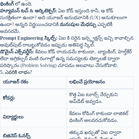
థింకింగ్
లో ఉంది.
హ్యూమన్ టచ్ & ఆర్కిటెక్చర్:
ఏఐ కోడ్ ఇస్తుంది కానీ, ఆ కోడ్
సురక్షితంగా ఉందా? అది యూజర్ అనుభవానికి (UX) అనుకూలంగా
ఉందా? అన్నది నిర్ణయించడానికి
మనుషుల మేధస్సు
ఎప్పటికీ
అవసరమే.
Prompt Engineering స్కిల్స్:
ఏఐ కి సరైన ఇన్స్ట్రక్షన్స్ ఇచ్చి కావాల్సిన
అవుట్‌పుట్ రాబట్టుకోవడం ఇప్పుడు అతిపెద్ద స్కిల్.
డొమైన్ ఎక్స్‌పర్టీస్:
కేవలం కోడ్ రాయడమే కాకుండా.. బ్యాంకింగ్, హెల్త్‌కేర్
లేదా అగ్రికల్చర్ వంటి రంగాల్లో ఉన్న సమస్యలకు టెక్నాలజీ ద్వారా
పరిష్కారం (Problem Solving) చూపడం అలవాటు చేసుకోవాలి.
5. ఎవరికి లాభం?
యూజర్ రకం
లభించే ప్రయోజనం
కొత్త ఏఐ టూల్స్ నేర్చుకుని
కోడర్లు
అప్‌డేట్ అవ్వడం.
కేవలం కోడింగ్ కాకుండా లాజికల్
విద్యార్థులు
థింకింగ్ అలవరచుకోవడం.
తక్కువ ఖర్చుతో ఏఐ ద్వారా
బిజినెస్ ఓనర్స్