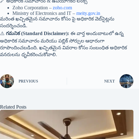
🔗 అధికారిక సమాచారం & ఉపయోగకర లింక్స్
Zoho Corporation –
zoho.com
Ministry of Electronics and IT –
meity.gov.in
మరింత ఖచ్చితమైన సమాచారం కోసం పై అధికారిక వెబ్‌సైట్లను
సందర్శించండి.
⚠️
గమనిక (Standard Disclaimer):
ఈ వార్త అందుబాటులో ఉన్న
అధికారిక సమాచారం మరియు పబ్లిక్ సోర్సుల ఆధారంగా
రూపొందించబడింది. ఖచ్చితమైన వివరాల కోసం సంబంధిత అధికారిక
వనరులను ధృవీకరించుకోవాలి.
PREVIOUS
NEXT
Related Posts