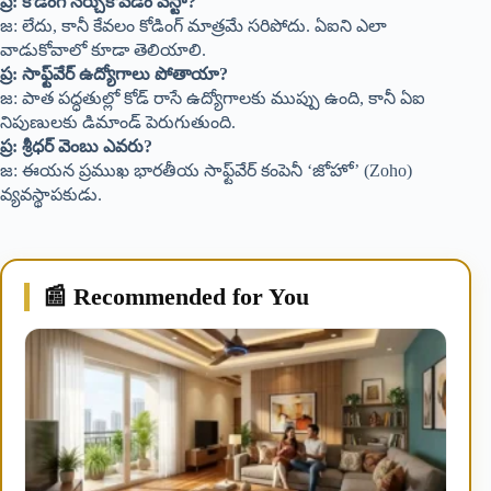
ప్ర: కోడింగ్ నేర్చుకోవడం వేస్టా?
జ: లేదు, కానీ కేవలం కోడింగ్ మాత్రమే సరిపోదు. ఏఐని ఎలా
వాడుకోవాలో కూడా తెలియాలి.
ప్ర: సాఫ్ట్‌వేర్ ఉద్యోగాలు పోతాయా?
జ: పాత పద్ధతుల్లో కోడ్ రాసే ఉద్యోగాలకు ముప్పు ఉంది, కానీ ఏఐ
నిపుణులకు డిమాండ్ పెరుగుతుంది.
ప్ర: శ్రీధర్ వెంబు ఎవరు?
జ: ఈయన ప్రముఖ భారతీయ సాఫ్ట్‌వేర్ కంపెనీ ‘జోహో’ (Zoho)
వ్యవస్థాపకుడు.
📰 Recommended for You