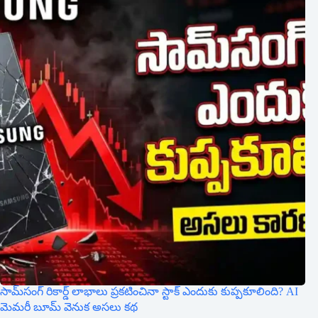
సామ్‌సంగ్ రికార్డ్ లాభాలు ప్రకటించినా స్టాక్ ఎందుకు కుప్పకూలింది? AI
మెమరీ బూమ్ వెనుక అసలు కథ