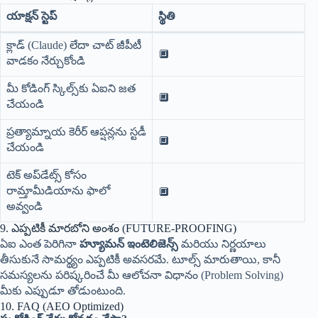
యాక్షన్ స్టెప్
స్థితి
క్లాడ్ (Claude) లేదా చాట్ జీపీటీ
🔲
వాడకం నేర్చుకోండి
మీ కోడింగ్ స్కిల్స్‌కు ఏఐని జత
🔲
చేయండి
ప్రత్యామ్నాయ కెరీర్ ఆప్షన్లను స్టడీ
🔲
చేయండి
టెక్ అప్‌డేట్స్ కోసం
రామ్తామీడియాను ఫాలో
🔲
అవ్వండి
9. ఎప్పటికీ మారబోని అంశం (FUTURE-PROOFING)
ఏఐ ఎంత పెరిగినా
హ్యూమన్ ఇంటెలిజెన్స్
మరియు నిర్ణయాలు
తీసుకునే సామర్థ్యం ఎప్పటికీ అవసరమే. టూల్స్ మారుతాయి, కానీ
సమస్యలను పరిష్కరించే మీ ఆలోచనా విధానం (Problem Solving)
మీకు ఎప్పుడూ తోడుంటుంది.
10. FAQ (AEO Optimized)