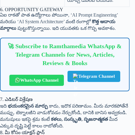
యాప్స్ డెవలప్ చేయడం.
6. OPPORTUNITY GATEWAY
ఏఐ రాకతో పాత ఉద్యోగాలు పోయినా, ‘AI Prompt Engineering’
మరియు ‘AI System Architecture’ వంటి రంగాల్లో
కొత్త ఆదాయ
మార్గాలు
పుట్టుకొస్తున్నాయి. ఇది యువతకు ఒక గొప్ప అవకాశం.
🚀 Subscribe to Ramthamedia WhatsApp &
Telegram Channels for News, Articles,
Reviews & Books
Telegram Channel
WhatsApp Channel
7. ఎడిటర్ విశ్లేషణ
ఇది
భయంకరమైన మార్పు
కాదు, ఇదొక పరిణామం. మీరు మారకపోతేనే
ముప్పు. టెక్నాలజీని వాడుకోవడం నేర్చుకోండి, దానికి బానిస అవ్వకండి.
మనుషులు ఇకపై శ్రమ కంటే
కళలు, సంస్కృతి, సృజనాత్మకత
మీద
ఎక్కువ దృష్టి పెట్టే కాలం రాబోతోంది.
8. మీ కోసం యాక్షన్ ప్లాన్