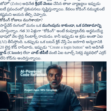
జోహో (Zoho) అధినేత
శ్రీధర్ వెంబు
చేసిన తాజా వ్యాఖ్యలు ఇప్పుడు
ఐటీ ప్రపంచంలో ప్రకంపనలు సృష్టిస్తున్నాయి. కేవలం కోడింగ్ నమ్ముకుంటే
కష్టమని ఆయన తేల్చి చెప్పారు.
కోడింగ్ రోజులు ముగిశాయా?
సాఫ్ట్‌వేర్ రంగంలో మనం ఒక
ముగింపును కాకుండా, ఒక పరిణామాన్ని
చూస్తున్నాం. గత 30 ఏళ్లుగా “కోడింగ్” అంటే కంప్యూటర్‌కు అర్థమయ్యే
భాషలో వేల లైన్ల సింటాక్స్ రాయడం. కానీ ఇప్పుడు ఆ శ్రమ అంతా ఏఐ
(AI) తీసేస్తోంది. ఒకప్పుడు ఒక బటన్ క్లిక్ చేస్తే ఏం జరగాలి అన్నదానికి
20 లైన్ల కోడ్ రాసేవారు, ఇప్పుడు “Create a login button” అని అడిగితే
క్లాడ్ (Claude)
లేదా
చాట్ జీపీటీ
వంటి ఏఐ టూల్స్ సెకన్ల వ్యవధిలో ఎర్రర్
లేని కోడ్‌ను అందిస్తున్నాయి.