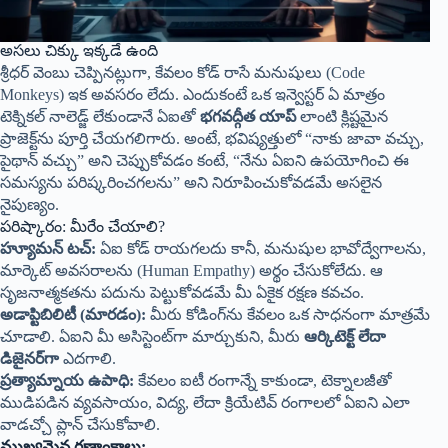
అసలు చిక్కు ఇక్కడే ఉంది
శ్రీధర్ వెంబు చెప్పినట్లుగా, కేవలం కోడ్ రాసే మనుషులు (Code
Monkeys) ఇక అవసరం లేదు. ఎందుకంటే ఒక ఇన్వెస్టర్ ఏ మాత్రం
టెక్నికల్ నాలెడ్జ్ లేకుండానే ఏఐతో
భగవద్గీత యాప్
లాంటి క్లిష్టమైన
ప్రాజెక్ట్‌ను పూర్తి చేయగలిగారు. అంటే, భవిష్యత్తులో “నాకు జావా వచ్చు,
పైథాన్ వచ్చు” అని చెప్పుకోవడం కంటే, “నేను ఏఐని ఉపయోగించి ఈ
సమస్యను పరిష్కరించగలను” అని నిరూపించుకోవడమే అసలైన
నైపుణ్యం.
పరిష్కారం: మీరేం చేయాలి?
హ్యూమన్ టచ్:
ఏఐ కోడ్ రాయగలదు కానీ, మనుషుల భావోద్వేగాలను,
మార్కెట్ అవసరాలను (Human Empathy) అర్థం చేసుకోలేదు. ఆ
సృజనాత్మకతను పదును పెట్టుకోవడమే మీ ఏకైక రక్షణ కవచం.
అడాప్టిబిలిటీ (మారడం):
మీరు కోడింగ్‌ను కేవలం ఒక సాధనంగా మాత్రమే
చూడాలి. ఏఐని మీ అసిస్టెంట్‌గా మార్చుకుని, మీరు
ఆర్కిటెక్ట్ లేదా
డిజైనర్‌గా
ఎదగాలి.
ప్రత్యామ్నాయ ఉపాధి:
కేవలం ఐటీ రంగాన్నే కాకుండా, టెక్నాలజీతో
ముడిపడిన వ్యవసాయం, విద్య, లేదా క్రియేటివ్ రంగాలలో ఏఐని ఎలా
వాడచ్చో ప్లాన్ చేసుకోవాలి.
ముఖ్యమైన గణాంకాలు: