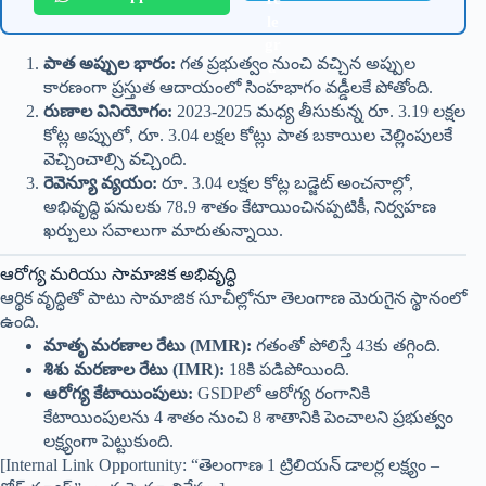
పాత అప్పుల భారం:
గత ప్రభుత్వం నుంచి వచ్చిన అప్పుల
కారణంగా ప్రస్తుత ఆదాయంలో సింహభాగం వడ్డీలకే పోతోంది.
రుణాల వినియోగం:
2023-2025 మధ్య తీసుకున్న రూ. 3.19 లక్షల
కోట్ల అప్పులో, రూ. 3.04 లక్షల కోట్లు పాత బకాయిల చెల్లింపులకే
వెచ్చించాల్సి వచ్చింది.
రెవెన్యూ వ్యయం:
రూ. 3.04 లక్షల కోట్ల బడ్జెట్ అంచనాల్లో,
అభివృద్ధి పనులకు 78.9 శాతం కేటాయించినప్పటికీ, నిర్వహణ
ఖర్చులు సవాలుగా మారుతున్నాయి.
ఆరోగ్య మరియు సామాజిక అభివృద్ధి
ఆర్థిక వృద్ధితో పాటు సామాజిక సూచీల్లోనూ తెలంగాణ మెరుగైన స్థానంలో
ఉంది.
మాతృ మరణాల రేటు (MMR):
గతంతో పోలిస్తే 43కు తగ్గింది.
శిశు మరణాల రేటు (IMR):
18కి పడిపోయింది.
ఆరోగ్య కేటాయింపులు:
GSDPలో ఆరోగ్య రంగానికి
కేటాయింపులను 4 శాతం నుంచి 8 శాతానికి పెంచాలని ప్రభుత్వం
లక్ష్యంగా పెట్టుకుంది.
[Internal Link Opportunity: “తెలంగాణ 1 ట్రిలియన్ డాలర్ల లక్ష్యం –