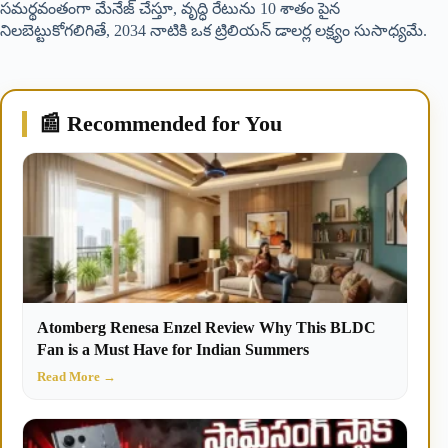
సమర్థవంతంగా మేనేజ్ చేస్తూ, వృద్ధి రేటును 10 శాతం పైన
నిలబెట్టుకోగలిగితే, 2034 నాటికి ఒక ట్రిలియన్ డాలర్ల లక్ష్యం సుసాధ్యమే.
📰 Recommended for You
Atomberg Renesa Enzel Review Why This BLDC
Fan is a Must Have for Indian Summers
Read More →