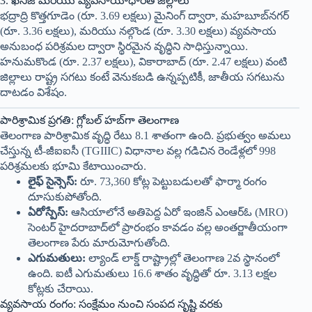
3. ఖనిజ మరియు వ్యవసాయాధారిత జిల్లాలు
భద్రాద్రి కొత్తగూడెం (రూ. 3.69 లక్షలు) మైనింగ్ ద్వారా, మహబూబ్‌నగర్
(రూ. 3.36 లక్షలు), మరియు నల్గొండ (రూ. 3.30 లక్షలు) వ్యవసాయ
అనుబంధ పరిశ్రమల ద్వారా స్థిరమైన వృద్ధిని సాధిస్తున్నాయి.
హనుమకొండ (రూ. 2.37 లక్షలు), వికారాబాద్ (రూ. 2.47 లక్షలు) వంటి
జిల్లాలు రాష్ట్ర సగటు కంటే వెనుకబడి ఉన్నప్పటికీ, జాతీయ సగటును
దాటడం విశేషం.
పారిశ్రామిక ప్రగతి: గ్లోబల్ హబ్‌గా తెలంగాణ
తెలంగాణ పారిశ్రామిక వృద్ధి రేటు 8.1 శాతంగా ఉంది. ప్రభుత్వం అమలు
చేస్తున్న టీ-జీఐఐసీ (TGIIIC) విధానాల వల్ల గడిచిన రెండేళ్లలో 998
పరిశ్రమలకు భూమి కేటాయించారు.
లైఫ్ సైన్సెస్:
రూ. 73,360 కోట్ల పెట్టుబడులతో ఫార్మా రంగం
దూసుకుపోతోంది.
ఏరోస్పేస్:
ఆసియాలోనే అతిపెద్ద ఏరో ఇంజిన్ ఎంఆర్ఓ (MRO)
సెంటర్ హైదరాబాద్‌లో ప్రారంభం కావడం వల్ల అంతర్జాతీయంగా
తెలంగాణ పేరు మారుమోగుతోంది.
ఎగుమతులు:
ల్యాండ్ లాక్డ్ రాష్ట్రాల్లో తెలంగాణ 2వ స్థానంలో
ఉంది. ఐటీ ఎగుమతులు 16.6 శాతం వృద్ధితో రూ. 3.13 లక్షల
కోట్లకు చేరాయి.
వ్యవసాయ రంగం: సంక్షేమం నుంచి సంపద సృష్టి వరకు