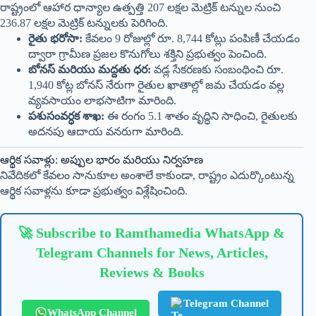
రాష్ట్రంలో ఆహార ధాన్యాల ఉత్పత్తి 207 లక్షల మెట్రిక్ టన్నుల నుంచి
236.87 లక్షల మెట్రిక్ టన్నులకు పెరిగింది.
రైతు భరోసా:
కేవలం 9 రోజుల్లో రూ. 8,744 కోట్లు పంపిణీ చేయడం
ద్వారా గ్రామీణ ప్రజల కొనుగోలు శక్తిని ప్రభుత్వం పెంచింది.
బోనస్ మరియు మద్దతు ధర:
వడ్ల సేకరణకు సంబంధించి రూ.
1,940 కోట్ల బోనస్ నేరుగా రైతుల ఖాతాల్లో జమ చేయడం వల్ల
వ్యవసాయం లాభసాటిగా మారింది.
పశుసంవర్ధక శాఖ:
ఈ రంగం 5.1 శాతం వృద్ధిని సాధించి, రైతులకు
అదనపు ఆదాయ వనరుగా మారింది.
ఆర్థిక సవాళ్లు: అప్పుల భారం మరియు నిర్వహణ
నివేదికలో కేవలం సానుకూల అంశాలే కాకుండా, రాష్ట్రం ఎదుర్కొంటున్న
ఆర్థిక సవాళ్లను కూడా ప్రభుత్వం విశ్లేషించింది.
🚀 Subscribe to Ramthamedia WhatsApp &
Telegram Channels for News, Articles,
Reviews & Books
Telegram Channel
WhatsApp Channel