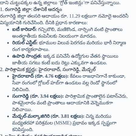
దాని చుట్టుపక్కల ఉన్న జిల్లాలు ‘గ్రోత్ ఇంజిన్లు’గా పనిచేస్తున్నాయి.
1. రంగారెడ్డి జిల్లా: దేశానికే ఆదర్శం
రంగారెడ్డి జిల్లా తలసరి ఆదాయం రూ. 11.29 లక్షలుగా నమోదై అందరినీ
విస్మయానికి గురిచేసింది. దీనికి ప్రధాన కారణాలు:
ఐటీ కారిడార్:
గచ్చిబౌలి, మణికొండ, నార్సింగి వంటి ప్రాంతాలు
అంతర్జాతీయ కంపెనీలకు నిలయంగా మారడం.
రియల్ ఎస్టేట్:
భూముల విలువ పెరగడం మరియు భారీ నిర్మాణ
రంగ కార్యకలాపాలు.
ఉపాధి సాంద్రత:
ఇక్కడ పనిచేసే ఉద్యోగుల వేతన స్థాయిలు
జాతీయ సగటు కంటే ఐదు రెట్లు ఎక్కువగా ఉండటం.
2. పారిశ్రామిక క్లస్టర్లు: హైదరాబాద్, సంగారెడ్డి, మేడ్చల్
హైదరాబాద్ (రూ. 4.76 లక్షలు):
కేవలం రాజధానిగానే కాకుండా,
సేవా రంగంలో గ్లోబల్ హబ్‌గా ఉండటం వల్ల రెండో స్థానంలో
నిలిచింది.
సంగారెడ్డి (రూ. 3.94 లక్షలు):
పారిశ్రామిక ప్రాంతాలైన పటాన్‌చెరు,
పాశమైలారం వంటి ప్రాంతాలు ఆదాయానికి వెన్నెముకగా
నిలిచాయి.
మేడ్చల్-మల్కాజిగిరి (రూ. 3.81 లక్షలు):
చిన్న మరియు
మధ్యతరహా పరిశ్రమల (MSME) ప్రభావం ఇక్కడ స్పష్టంగా
కనిపిస్తుంది.