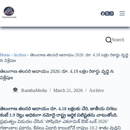
Search
Home
-
Archive
-
తెలంగాణ తలసరి ఆదాయం 2026: రూ. 4.18 లక్షల రికార్డు వృద్ధి
& విశ్లేషణ
తెలంగాణ తలసరి ఆదాయం 2026: రూ. 4.18 లక్షల రికార్డు వృద్ధి &
విశ్లేషణ
RamthaMedia
March 21, 2026
Archive
తెలంగాణ తలసరి ఆదాయం రూ. 4.18 లక్షలకు చేరి, జాతీయ సగటు
కంటే 1.9 రెట్లు అధికంగా నమోదై రాష్ట్ర ఆర్థిక పటిష్టతను చాటుతోంది.
ప్రభుత్వం విడుదల చేసిన ‘సోషియో ఎకనామిక్ ఔట్ లుక్ 2026’
గణాంకాల ప్రకారం, కేవలం ఏడాది కాలంలోనే రాష్ట్రం 10.2 శాతం వృద్ధిని