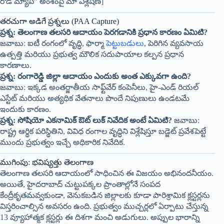
రోడ్ మ్యాప్” అంశంపై మా విశ్లేషణ]
తరచుగా అడిగే ప్రశ్నలు (PAA Capture)
ప్రశ్న: తెలంగాణ తలసరి ఆదాయం పెరగడానికి ప్రధాన కారణం ఏమిటి?
జవాబు: ఐటీ రంగంలో వృద్ధి, ఫార్మా
పెట్టుబడులు
, పెరిగిన వ్యవసాయ
ఉత్పత్తి మరియు ప్రభుత్వ మౌలిక సదుపాయాల కల్పన ప్రధాన
కారణాలు.
ప్రశ్న: రంగారెడ్డి జిల్లా ఆదాయం ఎందుకు అంత ఎక్కువగా ఉంది?
జవాబు: ఇక్కడ అంతర్జాతీయ సాఫ్ట్‌వేర్ కంపెనీలు, హై-ఎండ్ రియల్
ఎస్టేట్ మరియు అత్యధిక వేతనాలు పొందే నిపుణులు ఉండటమే
ఇందుకు కారణం.
ప్రశ్న: సోషియో ఎకనామిక్ ఔట్ లుక్ నివేదిక అంటే ఏమిటి?
జవాబు:
రాష్ట్ర ఆర్థిక పరిస్థితిని, వివిధ రంగాల వృద్ధిని విశ్లేషిస్తూ బడ్జెట్ ప్రవేశపెట్టే
ముందు ప్రభుత్వం ఇచ్చే అధికారిక నివేదిక.
ముగింపు: భవిష్యత్తు తెలంగాణ
తెలంగాణ తలసరి ఆదాయంలో సాధించిన ఈ విజయం అభినందనీయం.
అయితే, హైదరాబాద్ చుట్టుపక్కల ప్రాంతాల్లోనే సంపద
కేంద్రీకృతమవ్వకుండా, వెనుకబడిన జిల్లాలకు కూడా పారిశ్రామిక క్లస్టర్లను
విస్తరించాల్సిన అవసరం ఉంది. ప్రభుత్వం ముచ్చర్లలో ఏర్పాటు చేస్తున్న
13 వ్యూహాత్మక క్లస్టర్లు ఈ దిశగా మంచి అడుగులు. అప్పుల భారాన్ని