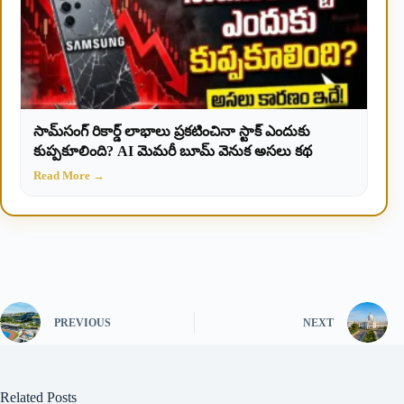
సామ్‌సంగ్ రికార్డ్ లాభాలు ప్రకటించినా స్టాక్ ఎందుకు
కుప్పకూలింది? AI మెమరీ బూమ్ వెనుక అసలు కథ
Read More →
PREVIOUS
NEXT
Related Posts