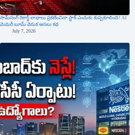
సామ్‌సంగ్ రికార్డ్ లాభాలు ప్రకటించినా స్టాక్ ఎందుకు కుప్పకూలింది? AI
మెమరీ బూమ్ వెనుక అసలు కథ
July 7, 2026