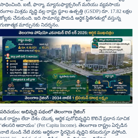
సాధించింది. ఐటీ, ఫార్మా, మ్యానుఫ్యాక్చరింగ్ మరియు వ్యవసాయ
రంగాల మిశ్రమ వృద్ధి వల్ల రాష్ట్ర స్థూల ఉత్పత్తి (GSDP) రూ. 17.82 లక్షల
కోట్లకు చేరుకుంది. ఇది సామాన్య పౌరుడి ఆర్థిక స్థితిగతుల్లో వస్తున్న
గుణాత్మక మార్పునకు నిదర్శనం.
పరిచయం: అభివృద్ధి పథంలో తెలంగాణ రైజింగ్
ఒక రాష్ట్రం లేదా దేశం యొక్క ఆర్థిక పురోభివృద్ధిని కొలిచే ప్రధాన సూచిక
‘తలసరి ఆదాయం’ (Per Capita Income). తెలంగాణ రాష్ట్రం ఏర్పడిన
నాటి నుండి నేటి వరకు ఆర్థికంగా స్థిరమైన వృద్ధిని కనబరుస్తూ వస్తోంది.