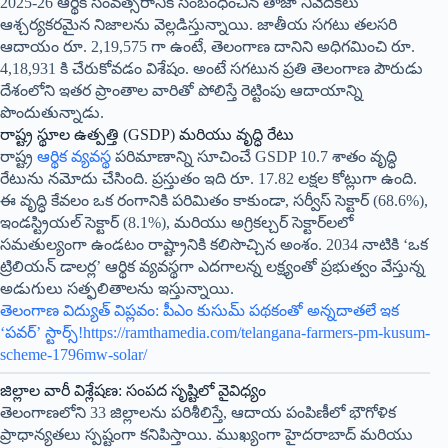
2025-26 ఆర్థిక సంవత్సరానికి సంబంధించిన తాజా నివేదికలు
ఆశ్చర్యకరమైన నిజాలను వెల్లడిస్తున్నాయి. జాతీయ సగటు తలసరి
ఆదాయం రూ. 2,19,575 గా ఉంటే, తెలంగాణ దానిని అధిగమించి రూ.
4,18,931 కి చేరుకోవడం విశేషం. అంటే సగటున ప్రతి తెలంగాణ పౌరుడు
దేశంలోని ఇతర ప్రాంతాల వారితో పోలిస్తే రెట్టింపు ఆదాయాన్ని
పొందుతున్నాడు.
రాష్ట్ర స్థూల ఉత్పత్తి (GSDP) మరియు వృద్ధి రేటు
రాష్ట్ర
ఆర్థిక వ్యవస్థ
పరిమాణాన్ని సూచించే GSDP 10.7 శాతం వృద్ధి
రేటును నమోదు చేసింది. ప్రస్తుతం ఇది రూ. 17.82 లక్షల కోట్లుగా ఉంది.
ఈ వృద్ధి కేవలం ఒక రంగానికి పరిమితం కాకుండా, సర్వీస్ సెక్టార్ (68.6%),
ఇండస్ట్రియల్ సెక్టార్ (8.1%), మరియు అగ్రికల్చర్ సెక్టార్‌లలో
సమతుల్యంగా ఉండటం రాష్ట్రానికి కలిసొచ్చిన అంశం. 2034 నాటికి ‘ఒక
ట్రిలియన్ డాలర్ల’ ఆర్థిక వ్యవస్థగా ఎదగాలన్న లక్ష్యంతో ప్రభుత్వం వేస్తున్న
అడుగులు సత్ఫలితాలను ఇస్తున్నాయి.
తెలంగాణ విద్యుత్ విప్లవం: పీఎం కుసుమ్ పథకంతో అన్నదాతలే ఇక
‘పవర్’ స్టార్స్!
https://ramthamedia.com/telangana-farmers-pm-kusum-
scheme-1796mw-solar/
జిల్లాల వారీ విశ్లేషణ: సంపద సృష్టిలో వైవిధ్యం
తెలంగాణలోని 33 జిల్లాలను పరిశీలిస్తే, ఆదాయ పంపిణీలో భౌగోళిక
ప్రాధాన్యతలు స్పష్టంగా కనిపిస్తాయి. ముఖ్యంగా హైదరాబాద్ మరియు