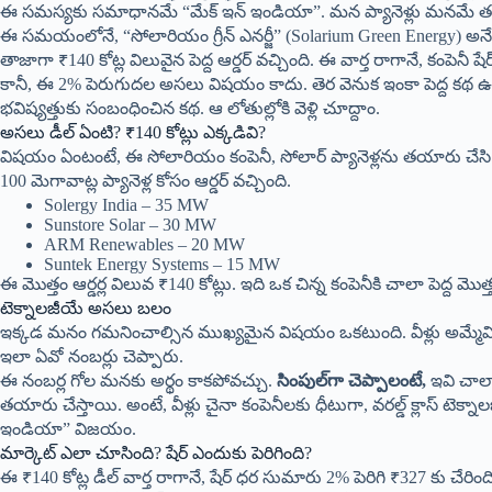
​ఈ సమస్యకు సమాధానమే “మేక్ ఇన్ ఇండియా”. మన ప్యానెళ్లు మనమే త
​ఈ సమయంలోనే, “సోలారియం గ్రీన్ ఎనర్జీ” (Solarium Green Energy) అనే ఒక
తాజాగా ₹140 కోట్ల విలువైన పెద్ద ఆర్డర్ వచ్చింది. ఈ వార్త రాగానే, కంపెనీ షేర
​కానీ, ఈ 2% పెరుగుదల అసలు విషయం కాదు. తెర వెనుక ఇంకా పెద్ద కథ ఉంద
భవిష్యత్తుకు సంబంధించిన కథ. ఆ లోతుల్లోకి వెళ్లి చూద్దాం.
​అసలు డీల్ ఏంటి? ₹140 కోట్లు ఎక్కడివి?
​విషయం ఏంటంటే, ఈ సోలారియం కంపెనీ, సోలార్ ప్యానెళ్లను తయారు చేసి అమ
100 మెగావాట్ల ప్యానెళ్ల కోసం ఆర్డర్ వచ్చింది.
​Solergy India – 35 MW
​Sunstore Solar – 30 MW
​ARM Renewables – 20 MW
​Suntek Energy Systems – 15 MW
​ఈ మొత్తం ఆర్డర్ల విలువ ₹140 కోట్లు. ఇది ఒక చిన్న కంపెనీకి చాలా పెద్ద మొత్
​టెక్నాలజీయే అసలు బలం
​ఇక్కడ మనం గమనించాల్సిన ముఖ్యమైన విషయం ఒకటుంది. వీళ్లు అమ్మే
ఇలా ఏవో నంబర్లు చెప్పారు.
​ఈ నంబర్ల గోల మనకు అర్థం కాకపోవచ్చు.
సింపుల్‌గా చెప్పాలంటే,
ఇవి చాలా 
తయారు చేస్తాయి. అంటే, వీళ్లు చైనా కంపెనీలకు ధీటుగా, వరల్డ్ క్లాస్ టెక
ఇండియా” విజయం.
​మార్కెట్ ఎలా చూసింది? షేర్ ఎందుకు పెరిగింది?
​ఈ ₹140 కోట్ల డీల్ వార్త రాగానే, షేర్ ధర సుమారు 2% పెరిగి ₹327 కు చేరింది