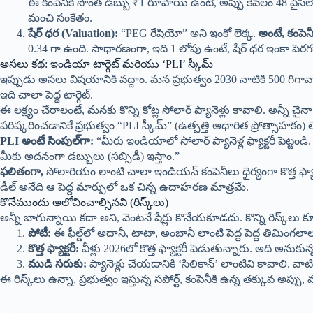
ఈ కంపెనీకి సొంత డబ్బు ₹1 రూపాయి ఉంటే, అప్పు కేవలం 48 పైసల
మంచి సంకేతం.
షేర్ ధర (Valuation):
“PEG రేషియో” అని ఇంకో లెక్క.
అంటే, కంపెన
0.34 గా ఉంది. సాధారణంగా, ఇది 1 లోపు ఉంటే, షేర్ ధర ఇంకా పెరగ
​అసలు కథ: ఇండియా టార్గెట్ మరియు ‘PLI’ స్కీమ్
​ఇప్పుడు అసలు విషయానికి వద్దాం. మన ప్రభుత్వం 2030 నాటికి 500 గిగావాట్
ఇది చాలా పెద్ద టార్గెట్.
​ఈ లక్ష్యం చేరాలంటే, మనకు కొన్ని కోట్ల సోలార్ ప్యానెళ్లు కావాలి. అన
పరిష్కరించడానికే ప్రభుత్వం “PLI స్కీమ్” (ఉత్పత్తి ఆధారిత ప్రోత్సాహకం) తె
PLI అంటే సింపుల్‌గా:
“మీరు ఇండియాలో సోలార్ ప్యానెళ్ల ఫ్యాక్టరీ పెట
మీకు అదనంగా డబ్బులు (సబ్సిడీ) ఇస్తాం.”
ఫలితంగా,
సోలారియం లాంటి చాలా ఇండియన్ కంపెనీలు ధైర్యంగా కొత్త ఫ్యాక్ట
డీల్ అనేది ఆ పెద్ద మార్పులో ఒక చిన్న ఉదాహరణ మాత్రమే.
​కొనేముందు ఆలోచించాల్సినవి (రిస్క్‌లు)
​అన్నీ బాగున్నాయి కదా అని, వెంటనే షేర్లు కొనేయకూడదు. కొన్ని రిస్క్‌లు
పోటీ:
ఈ ఫీల్డ్‌లో అదానీ, టాటా, అంబానీ లాంటి పెద్ద పెద్ద తిమింగలా
కొత్త ఫ్యాక్టరీ:
వీళ్లు 2026లో కొత్త ఫ్యాక్టరీ పెడుతున్నారు. అది అనుక
ముడి సరుకు:
ప్యానెళ్లు చేయడానికి ‘సిలికాన్’ లాంటివి కావాలి. వాట
​ఈ రిస్క్‌లు ఉన్నా, ప్రభుత్వం ఇస్తున్న సపోర్ట్, కంపెనీకి ఉన్న తక్కువ అప్ప