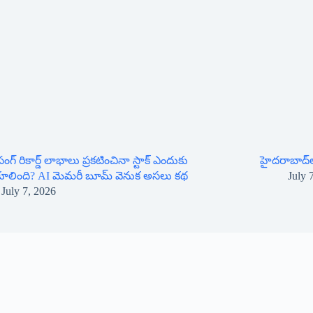
ంగ్ రికార్డ్ లాభాలు ప్రకటించినా స్టాక్ ఎందుకు
హైదరాబాద్‌లో
కూలింది? AI మెమరీ బూమ్ వెనుక అసలు కథ
July 
July 7, 2026