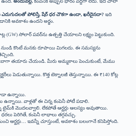
ే ఉంది.
అందువల్ల,
కంపెనీకి అప్పుల భారం పెద్దగా లేదు. ఇది చాలా
ీ ఎదుగుదలతో పోలిస్తే, షేర్ ధర చౌకగా ఉందా, ఖరీదైనదా?
ఇది
డానికి అవకాశం ఉందని అర్థం.
ల (GW) సోలార్ పవర్‌ను ఉత్పత్తి చేయాలని లక్ష్యం పెట్టుకుంది.
్నీ చైనా నుండి కొంటే మనకు రూపాయి మిగలదు. ఈ సమస్యను
చ్చింది.
్టండి. బాగా తయారు చేయండి. మీరు అమ్మకాలు పెంచుకుంటే, మేము
రీలు పెడుతున్నాయి. కొత్త టెక్నాలజీ తెస్తున్నాయి. ఈ ₹140 కోట్ల
 కూడా ఉన్నాయి.
లు ఉన్నాయి. వాళ్లతో ఈ చిన్న కంపెనీ పోటీ పడాలి.
ున్న టైమ్‌కి మొదలవ్వాలి. లేకపోతే ఆర్డర్లు ఆలస్యం అవుతాయి.
ి ధరలు పెరిగితే, కంపెనీ లాభాలు తగ్గవచ్చు.
ు, మంచి ఆర్డర్లు… ఇవన్నీ చూస్తుంటే, అవకాశం బలంగానే కనిపిస్తోంది.