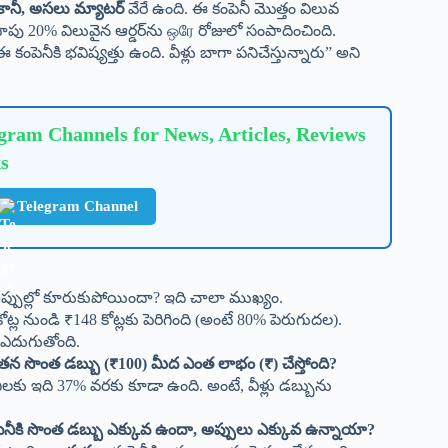
కానీ, అసలు మ్యాటర్
వేరే ఉంది. ఈ కంపెనీ మొత్తం విలువ
దాపు 20% విలువైన ఆర్డర్‌ను ஒரே రోజులో సంపాదించింది.
కంపెనీకి భవిష్యత్తు ఉంది. వీళ్లు బాగా పనిచేస్తున్నారు” అని
ram Channels for News, Articles, Reviews
s
Telegram Channel
ే అప్పుల్లో కూరుకుపోయిందా? ఇది చాలా ముఖ్యం.
ట్ల నుండి ₹148 కోట్లకు పెరిగింది (అంటే 80% పెరుగుదల).
ా ఎదుగుతోంది.
 తన సొంత డబ్బు (₹100) మీద ఎంత లాభం (₹) చేస్తోంది?
లకు ఇది 37% వరకు కూడా ఉంది. అంటే, వీళ్లు డబ్బును
ెనీకి సొంత డబ్బు ఎక్కువ ఉందా, అప్పులు ఎక్కువ ఉన్నాయా?