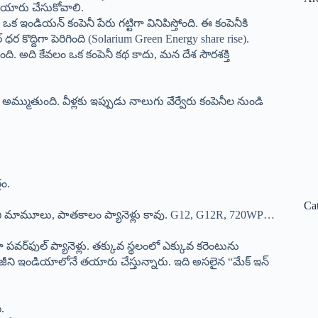
యారు చేసుకోవాలి.
 ఇండియన్ కంపెనీ పేరు గట్టిగా వినిపిస్తోంది. ఈ కంపెనీకి
్ ధర కొద్దిగా పెరిగింది (Solarium Green Energy share rise).
ి. అది కేవలం ఒక కంపెనీ కథ కాదు, మన దేశ సౌరశక్తి
్ముతుంది. వీళ్లకు ఇప్పుడు నాలుగు వేర్వేరు కంపెనీల నుండి
తం.
Ca
వి మామూలు, పాతకాలం ప్యానెళ్లు కావు. G12, G12R, 720WP…
పవర్‌ఫుల్ ప్యానెళ్లు. తక్కువ స్థలంలో ఎక్కువ కరెంటును
్నాలజీని ఇండియాలోనే తయారు చేస్తున్నారు. ఇది అసలైన “మేక్ ఇన్
.