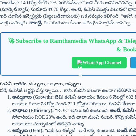
​”అంతేనా? 140 కోట్ల డీల్‌కు 2% పెరగడమేనా?” అని మీకు అనిపించవచ్చు.
(మార్కెట్ క్యాప్) సుమారు ₹676 కోట్లు. అంటే, కంపెనీ మొత్తం విలువలో దా
​ఇది చూసిన ఇన్వెస్టర్లకు (పెట్టుబడిదారులకు) ఒక నమ్మకం కలిగింది. “ఆహా, ఈ 
వాళ్లు నమ్మారు.
కాబట్టి,
ఈ పెరుగుదల కేవలం ఆరంభం మాత్రమే కావచ్చు.
🚀 Subscribe to Ramthamedia WhatsApp & Teleg
& Book
WhatsApp Channel
​కంపెనీ జాతకం: డబ్బులు, లాభాలు, అప్పులు
​సరే, కంపెనీకి ఆర్డర్లు వస్తున్నాయి… కానీ, కంపెనీ బలంగా ఉందా? లేకపోత
అమ్మకాలు (Growth):
భేష్! కంపెనీ ఆదాయం కేవలం 6 నెలల్లో ₹82 కో
లాభాలు కూడా ₹8 కోట్ల నుండి ₹11 కోట్లకు పెరిగాయి. కంపెనీ వేగంగ
లాభాలు (Efficiency):
“ROE” అని ఒకటి ఉంటుంది.
అంటే, కంపెనీ
సోలారియం ROE 23% ఉంది. ఇది చాలా మంచి నంబర్. కొన్ని కంపెనీ
లాభాలుగా మార్చడంలో తెలివైన వాళ్ళు.
అప్పులు (Debt):
“డెట్ టు ఈక్విటీ” అనే లెక్క ఉంటుంది.
అంటే, కంప