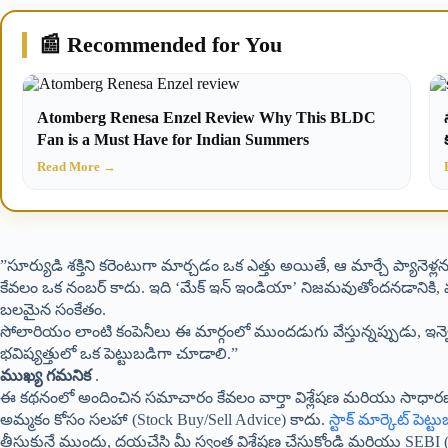
📰 Recommended for You
Atomberg Renesa Enzel Review Why This BLDC
Fan is a Must Have for Indian Summers
Read More →
​”సూర్యుడి శక్తిని కరెంటుగా మార్చడం ఒక ఎత్తు అయితే, ఆ మార్చే ప్యానె
కేవలం ఒక నంబర్ కాదు. ఇది ‘మేక్ ఇన్ ఇండియా’ నిజమవుతోందనడానికి
బలమైన సంకేతం.
​సోలారియం లాంటి కంపెనీలు ఈ మార్గంలో ముందడుగు వేస్తున్నప్పుడు, ఇన్వెస
భవిష్యత్తులో ఒక పెట్టుబడిగా చూడాలి.”
ముఖ్య గమనిక
.
​ఈ కథనంలో అందించిన సమాచారం కేవలం వార్తా విశ్లేషణ మరియు సాధారణ 
అమ్మకం కోసం సలహా (Stock Buy/Sell Advice) కాదు.
స్టాక్ మార్కెట్
పెట్ట
తీసుకునే ముందు, దయచేసి మీ స్వంత విశ్లేషణ చేసుకోండి మరియు SEBI (సెక్యూర