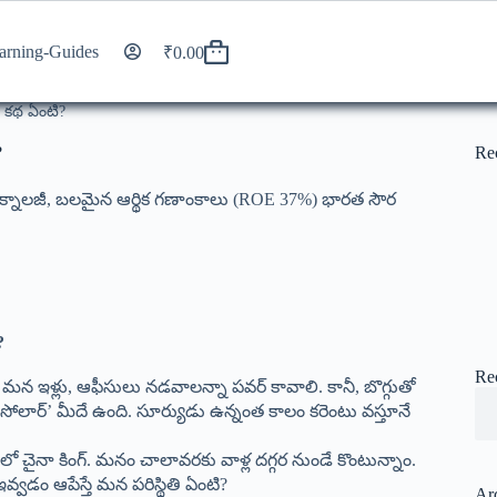
arning-Guides
₹
0.00
ు కథ ఏంటి?
?
Re
12 టెక్నాలజీ, బలమైన ఆర్థిక గణాంకాలు (ROE 37%) భారత సౌర
?
Re
మన ఇళ్లు, ఆఫీసులు నడవాలన్నా పవర్ కావాలి. కానీ, బొగ్గుతో
‘సోలార్’ మీదే ఉంది. సూర్యుడు ఉన్నంత కాలం కరెంటు వస్తూనే
ో చైనా కింగ్. మనం చాలావరకు వాళ్ల దగ్గర నుండే కొంటున్నాం.
 ఇవ్వడం ఆపేస్తే మన పరిస్థితి ఏంటి?
Ar