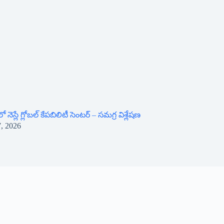
 నెస్లే గ్లోబల్ కేపబిలిటీ సెంటర్ – సమగ్ర విశ్లేషణ
7, 2026