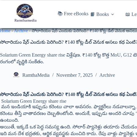
📚 Free eBooks
📙 Books
📖 Le
Home
-
Archive
-
సోలారియం షేర్ ఎందుకు పెరిగింది? ₹140 కోట్ల డీల్ వెనుక అసల
సోలారియం షేర్ ఎందుకు పెరిగింది? ₹140 కోట్ల డీల్ వెనుక అసలు కథ ఏంటి
Solarium Green Energy share rise విశ్లేషణ. ₹140 కోట్ల కొత్త MoU, G
రంగంలో వృద్ధికి సంకేతం.
RamthaMedia
November 7, 2025
Archive
సోలారియం షేర్ ఎందుకు పెరిగింది? ₹140 కోట్ల డీల్ వెనుక అసలు కథ ఏంటి
​ Solarium Green Energy share rise
​ మన ఇండియాకి ఇప్పుడు కరెంటు చాలా అవసరం. ఫ్యాక్టరీలు నడవాలన్నా, 
కరెంటు తీస్తే వాతావరణం దెబ్బతింటోంది. అందుకే, ఇప్పుడు అందరి చూపు 
ఉంటుంది.
​అయితే, ఇక్కడే ఒక పెద్ద సమస్య ఉంది. సోలార్ ప్యానెళ్లు తయారు చేయడంల
ఇది మన దేశ భద్రతకు, ఆర్థిక వ్యవస్థకు మంచిది కాదు. రేపు వాళ్లు ప్యానెళ్లు