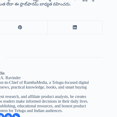
 రచయిత లేదా ఈ ప్లాట్‌ఫారమ్ బాధ్యత వహించదు.
dia
 A. Ravinder
itor-in-Chief of RamthaMedia, a Telugu-focused digital
d news, practical knowledge, books, and smart buying
nt research, and affiliate product analysis, he creates
s readers make informed decisions in their daily lives.
lishing, educational resources, and honest product
stem for Telugu and Indian audiences.