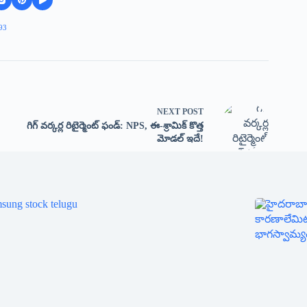
93
NEXT
POST
గిగ్ వర్కర్ల రిటైర్మెంట్ ఫండ్: NPS, ఈ-శ్రామిక్ కొత్త
మోడల్ ఇదే!