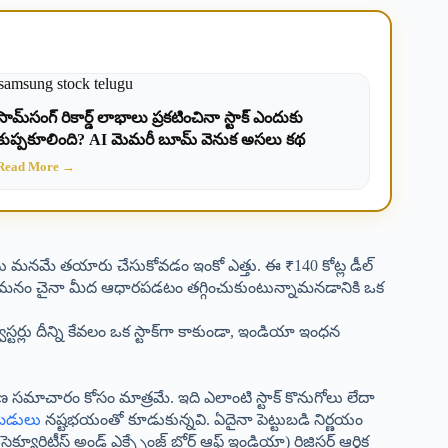
సామ్‌సంగ్ రికార్డ్ లాభాలు ప్రకటించినా స్టాక్ ఎందుకు
కుప్పకూలింది? AI మెమరీ బూమ్ వెనుక అసలు కథ
Read More →
ళ్లను మనమే తయారు చేసుకోవడం ఇంకో ఎత్తు. ఈ ₹140 కోట్ల డీల్
, మనం చైనా మీద ఆధారపడటం తగ్గించుకుంటున్నామనడానికి ఒక
్టర్లు దీన్ని కేవలం ఒక స్టాక్‌గా కాకుండా, ఇండియా ఇంధన
సమాచారం కోసం మాత్రమే. ఇది ఎలాంటి స్టాక్ కొనుగోలు లేదా
ుబడులు
నష్టభయంతో కూడుకున్నవి. ఏదైనా పెట్టుబడి నిర్ణయం
ిటీస్ అండ్ ఎక్స్ఛేంజ్ బోర్డ్ ఆఫ్ ఇండియా) రిజిస్టర్డ్ ఆర్థిక