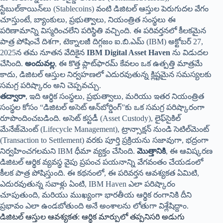
స్టేబుల్‌కాయిన్‌లు (Stablecoins) వంటి డిజిటల్ ఆస్తుల పెరుగుదల వేగం
చూస్తుంటే, బ్యాంకులు, ప్రభుత్వాలు, నియంత్రిత సంస్థలు ఈ
పరిణామాన్ని విస్మరించలేని పరిస్థితి వచ్చింది. ఈ పరివర్తనలో కీలకమైన
పాత్ర పోషించే దిశగా, టెక్నాలజీ దిగ్గజం ఐ.బి.ఎమ్ (IBM) అక్టోబర్ 27,
2025న తమ నూతన వేదికైన
IBM Digital Asset Haven
ను విడుదల
చేసింది.
అందువల్ల
, ఈ కొత్త ప్లాట్‌ఫారమ్ కేవలం ఒక ఉత్పత్తి మాత్రమే
కాదు, డిజిటల్ ఆస్తుల నిర్వహణలో ఎదురవుతున్న క్లిష్టమైన సమస్యలకు
సమగ్ర పరిష్కారం అని చెప్పవచ్చు.
తద్వారా
, ఇది ఆర్థిక సంస్థలు, ప్రభుత్వాలు, మరియు ఇతర నియంత్రిత
సంస్థల కోసం “డిజిటల్ అసెట్ ఆన్‌బోర్డింగ్”కు ఒక సమగ్ర పరిష్కారంగా
రూపొందించబడింది. అసెట్ కస్టడీ (Asset Custody), లైఫ్‌సైకిల్
మేనేజ్‌మెంట్ (Lifecycle Management), ట్రాన్సాక్షన్ నుండి సెటిల్‌మెంట్
(Transaction to Settlement) వరకు పూర్తి ప్రక్రియను సజావుగా, భద్రంగా
నిర్వహించగలమని IBM ధీమా వ్యక్తం చేసింది.
మొత్తానికి
, ఈ ఆవిష్కరణ
డిజిటల్ ఆర్థిక వ్యవస్థ వైపు ప్రపంచ పయనాన్ని వేగవంతం చేయడంలో
కీలక పాత్ర పోషిస్తుంది. ఈ కథనంలో, ఈ పరివర్తన ఆవశ్యకత ఏమిటి,
ఎదురవుతున్న సవాళ్లు ఏంటి, IBM Haven ఎలా పరిష్కారం
చూపుతుంది, మరియు ముఖ్యంగా భారతీయ ఆర్థిక రంగానికి దీని
ప్రభావం ఎలా ఉండబోతుంది అనే అంశాలను లోతుగా విశ్లేషిద్దాం.
డిజిటల్ ఆస్తుల ఆవశ్యకత: ఆర్థిక మార్పులో తప్పనిసరి అడుగు