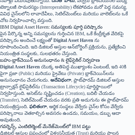
సవాళ్లు ఎదురవుతున్నాయి.
దీనితో పాటు
, వేర్వేరు బ్లాక్‌చెయిన్‌ల మధ్య
టెక్నాలజీ సామరస్యం (Interoperability) లేకపోవడం మరో పెద్ద సమస్య.
వివిధ చైన్‌లలోని లావాదేవీలు, సెటిల్‌మెంట్‌లు మరియు వాలెట్‌లను ఒకే
చోట నిర్వహించాల్సి వస్తుంది.
IBM Digital Asset Haven: సమస్యలకు పూర్తి పరిష్కారం
పైన పేర్కొన్న అన్ని సమస్యలను గుర్తించిన IBM, ఒకే కేంద్రీకృత వేదికపై
పరిష్కారం అందించే లక్ష్యంతో
Digital Asset Haven
ను
రూపొందించింది. ఇది డిజిటల్ ఆస్తుల ఆన్‌బోర్డింగ్ ప్రక్రియను, ప్రత్యేకించి
నియంత్రిత సంస్థలకు, సులభతరం చేస్తుంది.
బహు-బ్లాక్‌చెయిన్ అనుసంధానం & లైఫ్‌సైకిల్ నిర్వహణ
Digital Asset Haven
యొక్క అతిపెద్ద ముఖ్యాంశం ఏంటంటే, ఇది 40కి
పైగా ప్రజా (Public) మరియు ప్రైవేటు (Private) బ్లాక్‌చెయిన్‌లను
అనుసంధానం చేయగలదు.
అదేవిధంగా
, ప్లాట్‌ఫారమ్ డిజిటల్ ఆస్తుల
ట్రాన్సాక్షన్ లైఫ్‌సైకిల్‌ను (Transaction Lifecycle) పూర్తిస్థాయిలో
నిర్వహిస్తుంది. అసెట్‌ను సృష్టించడం (Creation), బదిలీ చేయడం
(Transfer), సెటిల్‌మెంట్ చేయడం వరకు ప్రతి అడుగును ఈ ప్లాట్‌ఫారమ్
నియంత్రిస్తుంది.
ఫలితంగా
, ఆర్థిక సంస్థలు వేర్వేరు చైన్‌ల కోసం వేర్వేరు
పరిష్కారాలు వెతకాల్సిన అవసరం ఉండదు, సమయం, డబ్బు ఆదా
అవుతుంది.
గవర్నెన్స్, ఎంటిటిల్మెంట్ మేనేజ్‌మెంట్‌లో IBM పట్టు
డిజిటల్ ఆస్తుల ప్రపంచంలో విశ్వసనీయత (Trust) మరియు పాలన