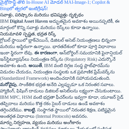
మైక్రోసాఫ్ట్ తొలి In-House AI మోడల్ MAI-Image-1; Copilot &
Bingలో త్వరలో ఇంటిగ్రేషన్!
సవాళ్లు, పరిష్కారం మరియు భవిష్యత్తు దృక్పథం
IBM
Digital Asset Haven
అద్భుతమైన అవకాశం అయినప్పటికీ, ఈ
మార్గంలో కొన్ని సవాళ్లు మరియు రిస్క్‌లు కూడా ఉన్నాయి.
నియమావళి స్పష్టత, భద్రత రిస్క్
గ్లోబల్ స్థాయిలో బ్లాక్‌చెయిన్, డిజిటల్ అసెట్ నియంత్రణలు భిన్నంగా
మరియు అస్థిరంగా ఉన్నాయి. భారతదేశంలో కూడా పూర్తి విధానాలు
ఇంకా స్థిరంగా లేవు.
ఈ కారణంగా
, ఆన్‌బోర్డింగ్ సమయానికి ఫైనాన్షియల్
ఇన్‌స్టిట్యూషన్‌లు నియంత్రణ రిస్క్‌ను (Regulatory Risk) ఎదుర్కొనే
అవకాశం ఉంది.
అయితే
, IBM వంటి దిగ్గజ సంస్థ ప్లాట్‌ఫారమ్‌ను
విడుదల చేయడం, నియంత్రణ సంస్థలకు ఒక ప్రమాణిక ఫ్రేమ్‌వర్క్‌ను
(Standardized Framework) అందించడానికి సహాయపడుతుంది.
మరోవైపు
, సాంకేతిక భద్రత అనేది ఎల్లప్పుడూ ఒక నిరంతర సవాలు.
హ్యాకింగ్, ఫిషింగ్ దాడులు డిజిటల్ అసెట్‌లను లక్ష్యంగా చేసుకుంటాయి.
IBM MPC, HSM వంటి భద్రతా ఫీచర్‌లను ఇవ్వగా కూడా, యూజర్ సైడ్
తప్పిదాలు మరియు కొత్త రకం సైబర్ దాడులు ఉండే అవకాశం
తగ్గించలేము.
కాబట్టి
, సంస్థాగత స్థాయిలో నిరంతర శిక్షణ, పటిష్టమైన
అంతర్గత విధానాలు (Internal Protocols) అవసరం.
మార్పు నిర్వహణ, వ్యయం మరియు అంగీకారం
సాంప్రదాయ బ్యాంకింగ్ వ్యవస్థలు మార్పులు చేయడంలో సంక్లిష్టత