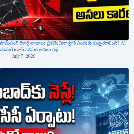
సామ్‌సంగ్ రికార్డ్ లాభాలు ప్రకటించినా స్టాక్ ఎందుకు కుప్పకూలింది? AI
మెమరీ బూమ్ వెనుక అసలు కథ
July 7, 2026