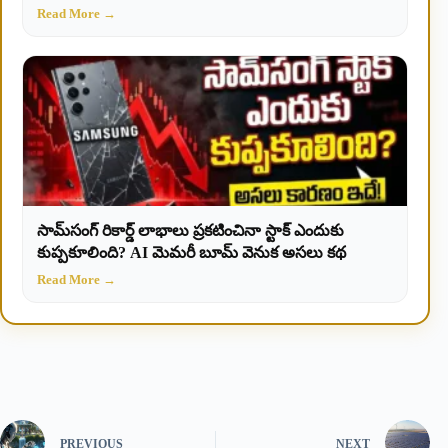
Read More →
సామ్‌సంగ్ రికార్డ్ లాభాలు ప్రకటించినా స్టాక్ ఎందుకు
కుప్పకూలింది? AI మెమరీ బూమ్ వెనుక అసలు కథ
Read More →
PREVIOUS
NEXT