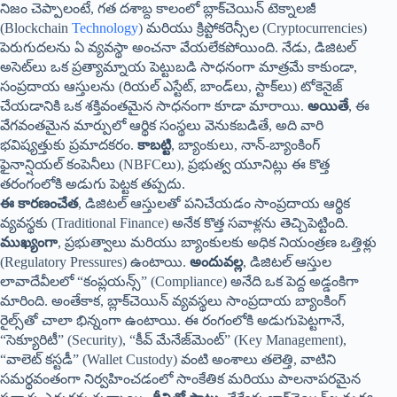
నిజం చెప్పాలంటే, గత దశాబ్ద కాలంలో బ్లాక్‌చెయిన్ టెక్నాలజీ
(Blockchain
Technology
) మరియు క్రిప్టోకరెన్సీల (Cryptocurrencies)
పెరుగుదలను ఏ వ్యవస్థా అంచనా వేయలేకపోయింది. నేడు, డిజిటల్
అసెట్‌లు ఒక ప్రత్యామ్నాయ పెట్టుబడి సాధనంగా మాత్రమే కాకుండా,
సంప్రదాయ ఆస్తులను (రియల్ ఎస్టేట్, బాండ్‌లు, స్టాక్‌లు) టోకెనైజ్
చేయడానికి ఒక శక్తివంతమైన సాధనంగా కూడా మారాయి.
అయితే
, ఈ
వేగవంతమైన మార్పులో ఆర్థిక సంస్థలు వెనుకబడితే, అది వారి
భవిష్యత్తుకు ప్రమాదకరం.
కాబట్టి
, బ్యాంకులు, నాన్-బ్యాంకింగ్
ఫైనాన్షియల్ కంపెనీలు (NBFCలు), ప్రభుత్వ యూనిట్లు ఈ కొత్త
తరంగంలోకి అడుగు పెట్టక తప్పదు.
ఈ కారణంచేత
, డిజిటల్ ఆస్తులతో పనిచేయడం సాంప్రదాయ ఆర్థిక
వ్యవస్థకు (Traditional Finance) అనేక కొత్త సవాళ్లను తెచ్చిపెట్టింది.
ముఖ్యంగా
, ప్రభుత్వాలు మరియు బ్యాంకులకు అధిక నియంత్రణ ఒత్తిళ్లు
(Regulatory Pressures) ఉంటాయి.
అందువల్ల
, డిజిటల్ ఆస్తుల
లావాదేవీలలో “కంప్లయన్స్” (Compliance) అనేది ఒక పెద్ద అడ్డంకిగా
మారింది. అంతేకాక, బ్లాక్‌చెయిన్ వ్యవస్థలు సాంప్రదాయ బ్యాంకింగ్
రైల్స్‌తో చాలా భిన్నంగా ఉంటాయి. ఈ రంగంలోకి అడుగుపెట్టగానే,
“సెక్యూరిటీ” (Security), “కీవ్ మేనేజ్‌మెంట్” (Key Management),
“వాలెట్ కస్టడీ” (Wallet Custody) వంటి అంశాలు తలెత్తి, వాటిని
సమర్థవంతంగా నిర్వహించడంలో సాంకేతిక మరియు పాలనాపరమైన