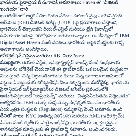
భారతీయ ఫైనాన్షియల్ రంగానికి అవకాశాలు: Haven తో ‘డిజిటల్
ఇండియా’ దారి
భారతదేశంలో ఆర్థిక సేవల రంగం వేగంగా డిజిటల్ వైపు పయనిస్తోంది.
ఆర్.బి.ఐ (RBI) డిజిటల్ కరెన్సీ (CBDC) పై ప్రయోగాలు చేస్తోంది,
బ్లాక్‌చెయిన్ టెక్నాలజీని రియల్-ఎస్టేట్ మరియు ట్రేడ్ ఫైనాన్స్‌లో
ఉపయోగించడంపై పరిశోధనలు జరుగుతున్నాయి. ఈ నేపథ్యంలో,
IBM
Digital Asset Haven
వంటి వేదికలు భారతీయ ఆర్థిక సంస్థలకు గొప్ప
అవకాశాలను అందిస్తాయి.
టోకెనైజేషన్ విప్లవం మరియు RBI నియమాలు
ముఖ్యంగా
, రియల్-ఎస్టేట్, ఇన్‌ఫ్రాస్ట్రక్చర్ బాండ్స్ వంటి సంప్రదాయ
ఆస్తులను టోకెనైజ్ చేయడానికి ఈ ప్లాట్‌ఫారమ్ ఒక బలమైన మద్దతుగా
నిలుస్తుంది. చిన్న పెట్టుబడిదారులు కూడా చిన్న భాగాలుగా ఆస్తులలో
పెట్టుబడి పెట్టేందుకు టోకెనైజేషన్ వీలు కల్పిస్తుంది.
మరోవైపు
, భారతీయ
ఫైనాన్షియల్ ఇన్‌స్టిట్యూషన్‌లు డిజిటల్ అసెట్‌ల ప్రపంచంలోకి
అడుగుపెట్టాలంటే “కంప్లయన్స్” మరియు “విశ్వసనీయతను నిర్మించడం”
అత్యవసరం. IBM యొక్క కంప్లయన్స్-కేంద్రీకృత విధానం భారతీయ
నియంత్రణ సంస్థలకు (Regulators) నమ్మకాన్ని పెంచే అవకాశం ఉంది.
దీనితో పాటు
, KYC (ఆతిధ్య పరిశీలన) మరియు AML (ఆర్థిక క్రైమ్)
సేవలు వంటి తృతీయ-పార్టీ ఇంటిగ్రేషన్లు, భారతీయ లక్ష్యాలపైనైనా
శాసనభద్రత మార్పులకు ఈ ప్లాట్‌ఫార్మ్ సహకారం అందించగలదు.
వడ్డీ/యీల్డ్ జనరేషన్ మరియు హైబ్రిడ్ విధానం