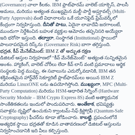
(Governance) చాలా కీలకం. IBM ప్లాట్‌ఫారమ్ వాలెట్ యాక్సెస్, పాలసీ
అమలు, మరియు అత్యంత ముఖ్యమైన మల్టీ-పార్టీ అప్రూవల్స్ (Multi-
Party Approvals) వంటి విధానాలను ఒకే యూనిఫైడ్ ఫ్రేమ్‌వర్క్‌లో
కేంద్రంగా నిర్వహిస్తుంది.
దీనితో పాటు
, ఏదైనా లావాదేవీ జరగాలంటే,
ముందుగా నిర్దేశించిన బహుళ వ్యక్తుల ఆమోదం తప్పనిసరి అయ్యేలా
ఇది భరోసా ఇస్తుంది.
తద్వారా
, సంస్థాగత (Institutional) స్థాయిలో
పాలనాపరమైన రిస్క్‌ను (Governance Risk) బాగా తగ్గిస్తుంది.
భద్రత, కీవ్ మేనేజ్‌మెంట్: IBM Z తో అద్భుత రక్షణ
డిజిటల్ ఆస్తుల నిర్వహణలో “కీవ్ మేనేజ్‌మెంట్” అత్యంత సున్నితమైన
అంశం. హ్యాకింగ్, వాలెట్ చోరీలు లేదా కీవ్ లాస్ వంటి ప్రమాదాలు ఆర్థిక
సంస్థలకు పెద్ద ముప్పు. ఈ సవాలును ఎదుర్కోవడానికి, IBM తన
శక్తివంతమైన హార్డ్‌వేర్ సెక్యూరిటీ ప్లాట్‌ఫారమ్‌లు అయిన IBM Z
మరియు LinuxONE లను ఉపయోగిస్తోంది.
ముఖ్యంగా
, MPC (Multi-
Party Computation) మరియు HSM-ఆధారిత సిగ్నింగ్ (Hardware
Security Module – IBM Crypto Express 8S) వంటి అత్యాధునిక
సాంకేతికతలను ఇందులో పొందుపరిచారు.
అంతేకాక
, భవిష్యత్తు
సవాళ్లను దృష్టిలో ఉంచుకుని క్వాంటమ్-సేఫ్ క్రిప్టోగ్రఫీ (Quantum-Safe
Cryptography) ఫీచర్‌ను కూడా జోడించారు.
కాబట్టి
, ప్రపంచంలోనే
అత్యధిక స్థాయి భద్రతతో కూడిన వాతావరణంలో డిజిటల్ ఆస్తులను
నిర్వహించడానికి ఇది వీలు కల్పిస్తుంది.