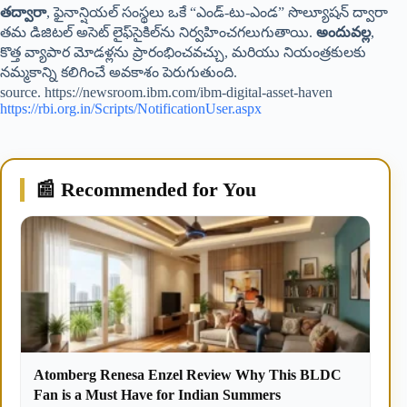
తద్వారా
, ఫైనాన్షియల్ సంస్థలు ఒకే “ఎండ్-టు-ఎండ” సొల్యూషన్ ద్వారా
తమ డిజిటల్ అసెట్ లైఫ్‌సైకిల్‌ను నిర్వహించగలుగుతాయి.
అందువల్ల
,
కొత్త వ్యాపార మోడళ్లను ప్రారంభించవచ్చు, మరియు నియంత్రకులకు
నమ్మకాన్ని కలిగించే అవకాశం పెరుగుతుంది.
source. https://newsroom.ibm.com/ibm-digital-asset-haven
https://rbi.org.in/Scripts/NotificationUser.aspx
📰 Recommended for You
Atomberg Renesa Enzel Review Why This BLDC
Fan is a Must Have for Indian Summers