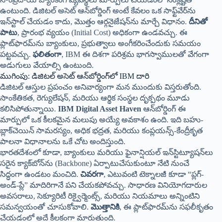
ఉంటుంది. డిజిటల్ అసెట్ ఆన్‌బోర్డింగ్ అంటే కేవలం ఒక సాఫ్ట్‌వేర్‌ను
ఇన్‌స్టాల్ చేయడం కాదు, మొత్తం ఆర్గనైజేషన్‌ను మార్చే విధానం.
దీనితో
పాటు
, ప్రారంభ వ్యయం (Initial Cost) అధికంగా ఉండవచ్చు. ఈ
ప్లాట్‌ఫారమ్‌ను బ్యాంకులు, ప్రభుత్వాలు అంగీకరించేందుకు సమయం
పట్టవచ్చు.
ఫలితంగా
, IBM ఈ దిశగా పరిశ్రమ భాగస్వాములతో వేగంగా
అడుగులు వేయాల్సి ఉంటుంది.
ముగింపు: డిజిటల్ అసెట్ ఆన్‌బోర్డింగ్‌లో IBM దారి
డిజిటల్ ఆస్తుల ప్రపంచం అనివార్యంగా మన ముందుకు విస్తరుతోంది.
సాంకేతికత, రెగ్యులేషన్, మరియు ఆర్థిక సంస్థల దృక్పథం మూడు
కలిసిపోతున్నాయి.
IBM Digital Asset Haven
ఆన్‌బోర్డింగ్ ఈ
మార్పులో ఒక కీలకమైన మలుపు అయ్యే అవకాశం ఉంది. ఇది బహు-
బ్లాక్‌చెయిన్ సామరస్యం, అధిక భద్రత, మరియు కంప్లయన్స్-కేంద్రీకృత
పాలనా విధానాలను ఒకే చోట అందిస్తుంది.
భారతదేశంలో కూడా, బ్యాంకులు మరియు ఫైనాన్షియల్ ఇన్‌స్టిట్యూషన్‌లు
సరైన క్యాక్‌బోన్‌ను (Backbone) ఏర్పాటుచేసుకుంటూ నేటి నుంచే
సిద్ధంగా ఉండటం మంచిది.
చివరగా
, ఎటువంటి టెక్నాలజీ కూడా “ప్లగ్-
అండ్-ప్లే” మాదిరిగానే పని చేయకపోవచ్చు. సాధారణ వినియోగదారుల
అవసరాలు, సెక్యూరిటీ రిక్వైర్మెంట్స్, మరియు నియమాలు అన్నింటిని
సమన్వయంతో చూసుకోవాలి.
మొత్తానికి
, ఈ ప్లాట్‌ఫారమ్‌ను సఫలీకృతం
చేయడంలో అదే కీలకంగా మారుతుంది.