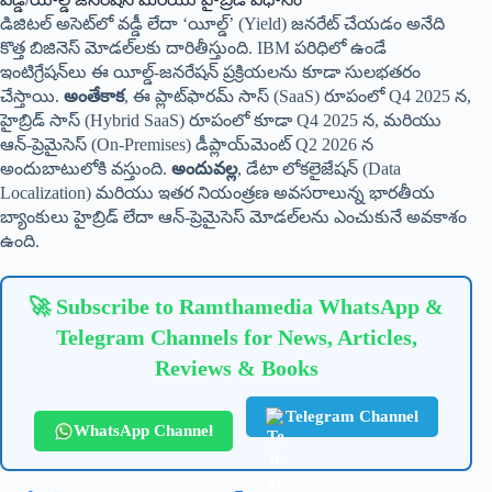
డిజిటల్ అసెట్‌లో వడ్డీ లేదా ‘యీల్డ్’ (Yield) జనరేట్ చేయడం అనేది
కొత్త బిజినెస్ మోడల్‌లకు దారితీస్తుంది. IBM పరిధిలో ఉండే
ఇంటిగ్రేషన్‌లు ఈ యీల్డ్-జనరేషన్ ప్రక్రియలను కూడా సులభతరం
చేస్తాయి.
అంతేకాక
, ఈ ప్లాట్‌ఫారమ్ సాస్ (SaaS) రూపంలో Q4 2025 న,
హైబ్రిడ్ సాస్ (Hybrid SaaS) రూపంలో కూడా Q4 2025 న, మరియు
ఆన్-ప్రెమైసెస్ (On-Premises) డీప్లాయ్‌మెంట్ Q2 2026 న
అందుబాటులోకి వస్తుంది.
అందువల్ల
, డేటా లోకలైజేషన్ (Data
Localization) మరియు ఇతర నియంత్రణ అవసరాలున్న భారతీయ
బ్యాంకులు హైబ్రిడ్ లేదా ఆన్-ప్రెమైసెస్ మోడల్‌లను ఎంచుకునే అవకాశం
ఉంది.
🚀 Subscribe to Ramthamedia WhatsApp &
Telegram Channels for News, Articles,
Reviews & Books
Telegram Channel
WhatsApp Channel