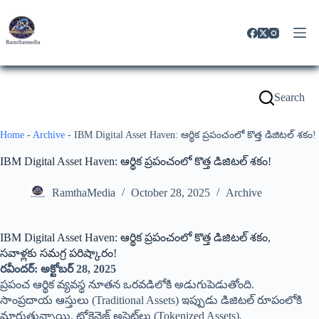
Search
Home
-
Archive
-
IBM Digital Asset Haven: ఆర్థిక ప్రపంచంలో కొత్త డిజిటల్ శకం!
IBM Digital Asset Haven: ఆర్థిక ప్రపంచంలో కొత్త డిజిటల్ శకం!
RamthaMedia
October 28, 2025
Archive
IBM Digital Asset Haven: ఆర్థిక ప్రపంచంలో కొత్త డిజిటల్ శకం,
సవాళ్లకు సమగ్ర పరిష్కారం!
రవీందర్: అక్టోబర్ 28, 2025
ప్రపంచ ఆర్థిక వ్యవస్థ నూతన ఒరవడిలోకి అడుగుపెడుతోంది.
సాంప్రదాయ ఆస్తులు (Traditional Assets) ఇప్పుడు డిజిటల్ రూపంలోకి
మారుతున్నాయి. టోకెనైజ్డ్ అసెట్‌లు (Tokenized Assets),