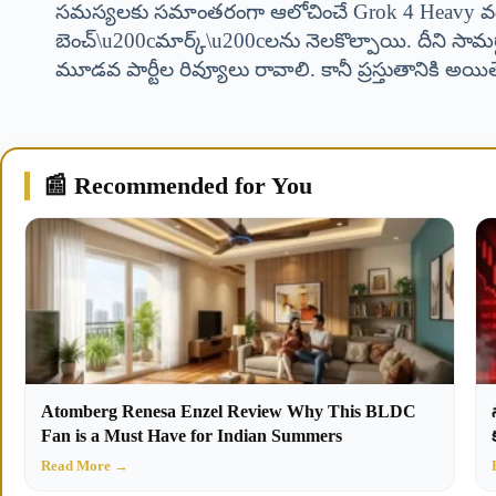
సమస్యలకు సమాంతరంగా ఆలోచించే Grok 4 Heavy వంటి ఫ
బెంచ్\u200cమార్క్\u200cలను నెలకొల్పాయి. దీని సామర్
మూడవ పార్టీల రివ్యూలు రావాలి. కానీ ప్రస్తుతానికి అయి
📰 Recommended for You
Atomberg Renesa Enzel Review Why This BLDC
Fan is a Must Have for Indian Summers
Read More →