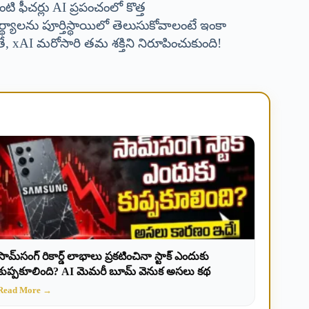
ీచర్లు AI ప్రపంచంలో కొత్త
థ్యాలను పూర్తిస్థాయిలో తెలుసుకోవాలంటే ఇంకా
తే, xAI మరోసారి తమ శక్తిని నిరూపించుకుంది!
సామ్‌సంగ్ రికార్డ్ లాభాలు ప్రకటించినా స్టాక్ ఎందుకు
కుప్పకూలింది? AI మెమరీ బూమ్ వెనుక అసలు కథ
Read More →