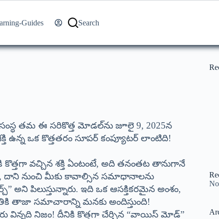
arning-Guides
Search
Re
I సంస్థ తమ ఈ సరికొత్త మోడల్‌ను జూలై 9, 2025న
తి ఉన్న ఒక కొత్తతరం సూపర్ కంప్యూటర్ లాంటిది!
ి కొత్తగా వచ్చిన శక్తి ఏంటంటే, అది తనంతట తానుగానే
Re
ికి, దాని నుంచి మీకు కావాల్సిన సమాధానాలను
No
ెర్చ్” అని పిలుస్తున్నారు. ఇది ఒక ఆసక్తికరమైన అంశం,
కి తాజా సమాచారాన్ని మనకు అందిస్తుంది!
Ar
ిన్నది నిజం! దీనికి కొత్తగా చేర్చిన “వాయిస్ మోడ్”