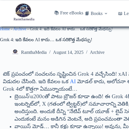
📚 Free eBooks
📙 Books
📖 Le
Home
-
Archive
-
Grok 4: ఇది కేవలం AI కాదు… ఒక సరికొత్త మేధస్సు!
Grok 4: ఇది కేవలం AI కాదు… ఒక సరికొత్త మేధస్సు!
RamthaMedia
August 14, 2025
Archive
టెక్ ప్రపంచంలో సంచలనం సృష్టించిన Grok 4 వచ్చేసింది! xA
విడుదల చేసింది. ఇది కేవలం ఒక
AI
మోడల్ కాదు, ఆలోచనా శక్
Grok 4లో కొత్తగా ఏమున్నాయంటే…
బ్రెయిన్\u200cతో పాటు బ్రౌజర్ కూడా ఉంది! ఈ Grok 4క
ఇంటర్నెట్‌లో, X (గతంలో ట్విట్టర్)లో సమాచారాన్ని వెత
అందిస్తుంది. అందుకే దీన్ని “నేటివ్ టూల్ యూజ్ + లైవ్ స
ఎందుకంటే మనం అడిగిన వెంటనే, అది ప్రపంచమంతా వెతి
వాయిస్ మోడ్… కానీ కళ్లు కూడా ఉన్నాయి! అవును, మీరు వ