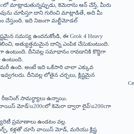
లో మాట్లాడుతున్నప్పుడు, కెమెరాను ఆన్ చేస్తే, మీరు
ును చూపిస్తూ దాని గురించి మాట్లాడితే, అది మీ
హాయం చేస్తుంది. ఇది నిజంగా మల్టీమోడల్
 క్లిష్టమైన సమస్య ఉందనుకోండి, ఈ Grok 4 Heavy
ీలించి, అత్యుత్తమమైన దాన్ని ఎంపిక చేసుకుంటుంది.
గా ఉంటుంది. దీనివల్ల సమాధానం రావడానికి కొద్దిగా
ా ఉంటుంది.
 మెమరీ ఉంది. అంటే ఇది ఒకేసారి చాలా ఎక్కువ
ఇవ్వగలదు. దీనివల్ల లోతైన చర్చలు, క్లిష్టమైన
Ca
ప్ రీజనింగ్ సామర్థ్యాలు ఉన్నాయి.
ు: వాయిస్ మోడ్\u200cలో కెమెరా ద్వారా లైవ్\u200cగా
క్యూరిటీ ప్రమాణాలు ఉండటం వల్ల.
్చ్, కళ్లతో చూసే వాయిస్ మోడ్, మరియు క్లిష్ట