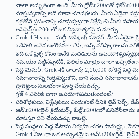
చాలా అద్భుతంగా ఉంది. మీరు గ్రోక్\u200cతో ఫోన్\u200c
చూస్తున్నదాన్ని అది కూడా చూడగలదు. మీరు ఏదైనా వస్తువ
కళ్లతోనే ప్రపంచాన్ని చూస్తున్నట్లుగా విశ్లేషించి మీకు స
అసిస్టెన్స్\u200cలో ఒక విప్లవాత్మకమైన మార్పు!
Grok 4 Heavy – మల్టీ-టాస్కింగ్ మాస్టర్! మీకు ఏదైనా
ఒకేసారి అనేక ఆలోచనలు చేసి, అన్ని పరిష్కారాలను పరిశ
ఇది ఒకే ప్రశ్న కోసం అనేక మెదడులను ఉపయోగిస్తున్నట్లు
సమయం పట్టినప్పటికీ, ఫలితం మాత్రం చాలా ఖచ్చితంగ
పెద్ద మెమరీ! Grok 4కి దాదాపు 2,56,000 టోకెన్ల పెద్ద
సమాచారాన్ని గుర్తుపెట్టుకొని, దాని నుంచి సమాధానాలను 
ప్రాజెక్టులు సులభంగా పూర్తి చేయవచ్చు.
గ్రోక్ 4 ఎవరికి బాగా ఉపయోగపడుతుందంటే?
పరిశోధకులు, విశ్లేషకులు: ఎందుకంటే దీనికి లైవ్ సెర్చ్, డీ
ఆన్\u200cలైన్ క్రియేటర్స్, ఫీల్డ్\u200cలో పనిచేసేవార
చూపిస్తూ పని చేయవచ్చు కాబట్టి.
పెద్ద సంస్థలు: పెద్ద డేటాను నిర్వహించగల సామర్థ్యం, సె
Grok 4 నిజంగా ఒక అద్భుతమైన అప్\u200cగ్రేడ్! లైవ్ సెర