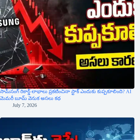
సామ్‌సంగ్ రికార్డ్ లాభాలు ప్రకటించినా స్టాక్ ఎందుకు కుప్పకూలింది? AI
మెమరీ బూమ్ వెనుక అసలు కథ
July 7, 2026