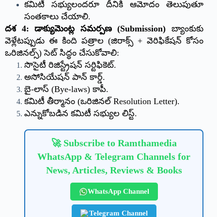
కమిటీ సభ్యులందరూ దీనికి ఆమోదం తెలుపుతూ
సంతకాలు చేయాలి.
దశ 4: డాక్యుమెంట్ల సమర్పణ (Submission)
బ్యాంకుకు
వెళ్లేటప్పుడు ఈ కింది పత్రాల (జిరాక్స్ + వెరిఫికేషన్ కోసం
ఒరిజినల్స్) సెట్ సిద్ధం చేసుకోవాలి:
సొసైటీ రిజిస్ట్రేషన్ సర్టిఫికెట్.
అసోసియేషన్ పాన్ కార్డ్.
బై-లాస్ (Bye-laws) కాపీ.
కమిటీ తీర్మానం (ఒరిజినల్ Resolution Letter).
ఎన్నుకోబడిన కమిటీ సభ్యుల లిస్ట్.
🚀 Subscribe to Ramthamedia
WhatsApp & Telegram Channels for
News, Articles, Reviews & Books
WhatsApp Channel
Telegram Channel