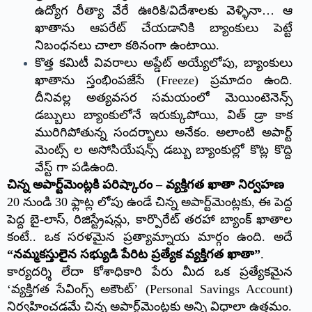
ఉద్యోగ రీత్యా వేరే ఊరికి/విదేశాలకు వెళ్ళినా… ఆ
ఖాతాను ఆపరేట్ చేయడానికి బ్యాంకులు పెట్టే
నిబంధనలు చాలా కఠినంగా ఉంటాయి.
కొత్త కమిటీ వివరాలు అప్డేట్ అయ్యేలోపు, బ్యాంకులు
ఖాతాను స్తంభింపజేసే (Freeze) ప్రమాదం ఉంది.
దీనివల్ల అత్యవసర సమయంలో మెయింటెనెన్స్
డబ్బులు బ్యాంకులోనే ఇరుక్కుపోయి, విత్ డ్రా కాక
మురిగిపోతున్న సందర్భాలు అనేకం. అలాంటి అపార్ట్
మెంట్స్ ల అసోసియేషన్స్ డబ్బు బ్యాంకుల్లో కొట్ల కొద్ది
వేస్ట్ గా పడిఉంది.
చిన్న అపార్ట్‌మెంట్లకి పరిష్కారం – వ్యక్తిగత ఖాతా నిర్వహణ
20 నుండి 30 ఫ్లాట్ల లోపు ఉండే చిన్న అపార్ట్‌మెంట్లకు, ఈ పెద్ద
పెద్ద బై-లాస్, రిజిస్ట్రేషన్లు, కార్పొరేట్ తరహా బ్యాంక్ ఖాతాల
కంటే.. ఒక సరళమైన ప్రత్యామ్నాయ మార్గం ఉంది. అదే
“నమ్మకస్తులైన సభ్యుడి పేరిట ప్రత్యేక వ్యక్తిగత ఖాతా”
.
కార్యదర్శి లేదా కోశాధికారి పేరు మీద ఒక ప్రత్యేకమైన
‘వ్యక్తిగత సేవింగ్స్ అకౌంట్’ (Personal Savings Account)
నిర్వహించడమే చిన్న అపార్ట్‌మెంట్లకు అన్ని విధాలా ఉత్తమం.