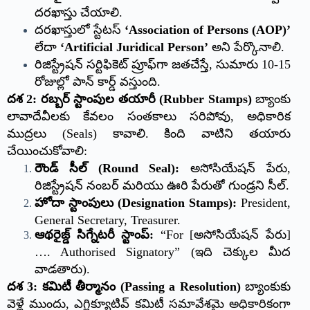
దరఖాస్తు చేయాలి.
దరఖాస్తులో స్టేటస్
‘Association of Persons (AOP)’
లేదా
‘Artificial Juridical Person’
అని పేర్కొనాలి.
రిజిస్ట్రేషన్ సర్టిఫికెట్ ప్రూఫ్‌గా జతచేస్తే, సుమారు 10-15
రోజుల్లో పాన్ కార్డ్ వస్తుంది.
దశ 2: రబ్బర్ స్టాంపుల తయారీ (Rubber Stamps)
బ్యాంకు
లావాదేవీలకు కేవలం సంతకాలు సరిపోవు, అధికారిక
ముద్రలు (Seals) కావాలి. కింది వాటిని తయారు
చేయించుకోవాలి:
రౌండ్ సీల్ (Round Seal):
అసోసియేషన్ పేరు,
రిజిస్ట్రేషన్ నంబర్ మరియు ఊరి పేరుతో గుండ్రని సీల్.
హోదా స్టాంపులు (Designation Stamps):
President,
General Secretary, Treasurer.
ఆథరైజ్డ్ సిగ్నేటరీ స్టాంప్:
“For [అసోసియేషన్ పేరు]
…. Authorised Signatory” (ఇది చెక్కుల మీద
వాడతారు).
దశ 3: కమిటీ తీర్మానం (Passing a Resolution)
బ్యాంకుకు
వెళ్లే ముందు, ఎగ్జిక్యూటివ్ కమిటీ సమావేశమై అధికారికంగా