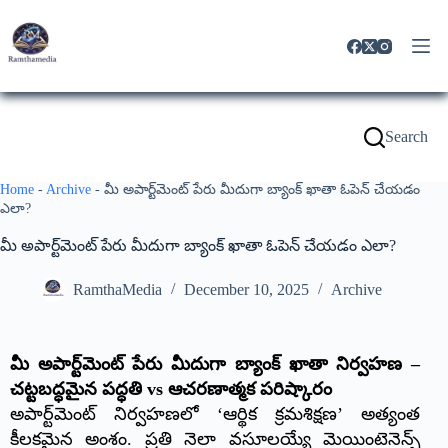
Search
Home
-
Archive
-
మీ అపార్ట్‌మెంట్ పేరు మీదుగా బ్యాంక్ ఖాతా ఓపెన్ చేయడం
ఎలా?
మీ అపార్ట్‌మెంట్ పేరు మీదుగా బ్యాంక్ ఖాతా ఓపెన్ చేయడం ఎలా?
RamthaMedia
December 10, 2025
Archive
మీ అపార్ట్‌మెంట్ పేరు మీదుగా బ్యాంక్ ఖాతా నిర్వహణ –
చట్టబద్ధమైన పద్ధతి vs ఆచరణాత్మక పరిష్కారం
అపార్ట్‌మెంట్ నిర్వహణలో ‘ఆర్థిక క్రమశిక్షణ’ అత్యంత
కీలకమైన అంశం. ప్రతి నెలా వసూలయ్యే మెయింటెనెన్స్