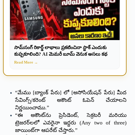
సామ్‌సంగ్ రికార్డ్ లాభాలు ప్రకటించినా స్టాక్ ఎందుకు
కుప్పకూలింది? AI మెమరీ బూమ్ వెనుక అసలు కథ
Read More →
“మేము [బ్యాంక్ పేరు] లో [అసోసియేషన్ పేరు] మీద
సేవింగ్స్/కరెంట్ అకౌంట్ ఓపెన్ చేయాలని
నిర్ణయించాము.”
“ఈ అకౌంట్‌ను ప్రెసిడెంట్, సెక్రటరీ మరియు
ట్రెజరర్‌లలో ఎవరైనా ఇద్దరు (Any two of three)
జాయింట్‌గా ఆపరేట్ చేస్తారు.”