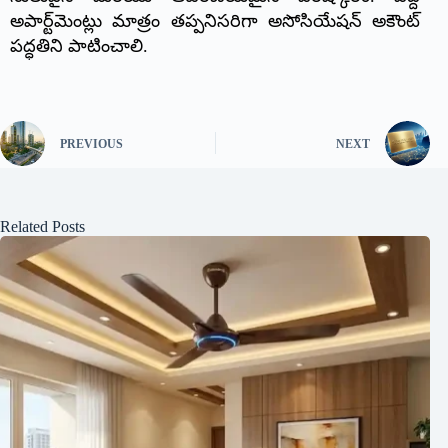
అపార్ట్‌మెంట్లు మాత్రం తప్పనిసరిగా అసోసియేషన్ అకౌంట్
పద్ధతిని పాటించాలి.
PREVIOUS
NEXT
Related Posts