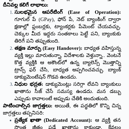
దీనివల్ల కలిగే లాభాలు:
సులభమైన ఆపరేటింగ్ (Ease of Operation):
గూగుల్ పే (GPay), ఫోన్ పే, నెట్ బ్యాంకింగ్ ద్వారా
క్షణాల్లో ప్లంబర్లకు, ట్యాంకర్లకు పేమెంట్ చేయవచ్చు.
చెక్కుల మీద ఇద్దరు సంతకాలు పెట్టే పని, బ్యాంకుకు
తిరిగే పని తప్పుతుంది.
తక్షణ మార్పు (Easy Handover):
బాధ్యత వహిస్తున్న
వ్యక్తి ఇల్లు మారుతున్నా, విదేశాలకు వెళ్తున్నా.. వెంటనే
కొత్త వ్యక్తికి ఆ అకౌంట్‌లో ఉన్న బ్యాలెన్స్ మొత్తాన్ని
ట్రాన్స్ ఫర్ చేసి, బాధ్యత అప్పగించవచ్చు. బ్యాంక్
డాక్యుమెంటేషన్ గొడవ ఉండదు.
నిధుల భద్రత:
డాక్యుమెంట్లు సరిగ్గా లేవని బ్యాంకులు
ఖాతాను సీజ్ చేసే సమస్య ఉండదు. మన డబ్బు
ఎప్పుడు కావాలంటే అప్పుడు చేతికి అందుతుంది.
పాటించాల్సిన జాగ్రత్తలు:
అయితే, ఈ పద్ధతిలో కొన్ని చిన్న
జాగ్రత్తలు తప్పనిసరి:
ప్రత్యేక ఖాతా (Dedicated Account):
ఆ వ్యక్తి తన
సొంత జీతం పడే ఖాతాను కాకుండా, కేవలం