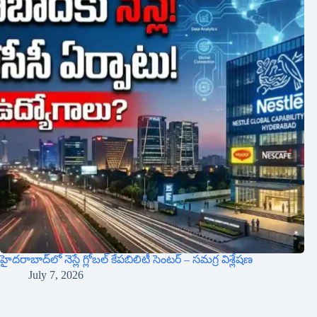
హైదరాబాద్‌లో నెస్లే గ్లోబల్ కేపబిలిటీ సెంటర్ – సమగ్ర విశ్లేషణ
July 7, 2026