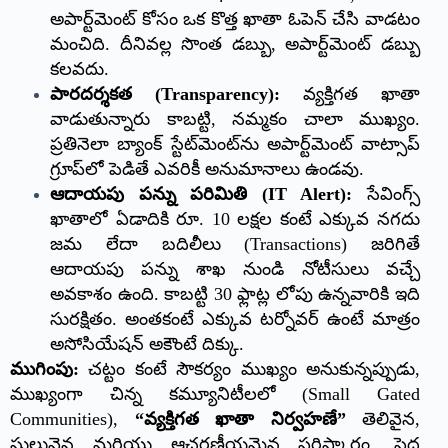
అపార్ట్‌మెంట్ కోసం ఒక కొత్త ఖాతా ఓపెన్ చేసి వాడటం
మంచిది. దీనివల్ల సొంత డబ్బు, అపార్ట్‌మెంట్ డబ్బు
కలవదు.
పారదర్శకత (Transparency):
వ్యక్తిగత ఖాతా
వాడుతున్నారు కాబట్టి, నమ్మకం చాలా ముఖ్యం.
ప్రతినెలా బ్యాంక్ స్టేట్‌మెంట్‌ను అపార్ట్‌మెంట్ వాట్సాప్
గ్రూప్‌లో పెడితే ఎవరికీ అనుమానాలు ఉండవు.
ఆదాయపు పన్ను పరిమితి (IT Alert):
సేవింగ్స్
ఖాతాలో ఏడాదికి రూ. 10 లక్షల కంటే ఎక్కువ నగదు
జమ లేదా బదిలీలు (Transactions) జరిగితే
ఆదాయపు పన్ను శాఖ నుండి నోటీసులు వచ్చే
అవకాశం ఉంది. కాబట్టి 30 ఫ్లాట్ల లోపు ఉన్నవారికి ఇది
సురక్షితం. అంతకంటే ఎక్కువ టర్నోవర్ ఉంటే మాత్రం
అసోసియేషన్ అకౌంటే దిక్కు.
ముగింపు:
చట్టం కంటే సౌకర్యం ముఖ్యం అనుకున్నప్పుడు,
ముఖ్యంగా చిన్న కమ్యూనిటీలలో (Small Gated
Communities),
“వ్యక్తిగత ఖాతా నిర్వహణే”
తెలివైన,
సులువైన మరియు ఆచరణీయమైన పరిష్కారం. పెద్ద