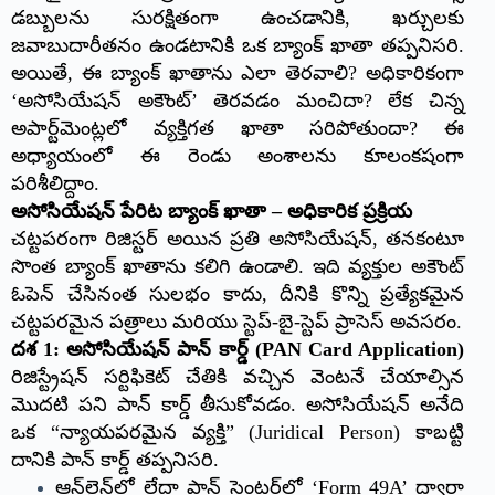
డబ్బులను సురక్షితంగా ఉంచడానికి, ఖర్చులకు
జవాబుదారీతనం ఉండటానికి ఒక బ్యాంక్ ఖాతా తప్పనిసరి.
అయితే, ఈ బ్యాంక్ ఖాతాను ఎలా తెరవాలి? అధికారికంగా
‘అసోసియేషన్ అకౌంట్’ తెరవడం మంచిదా? లేక చిన్న
అపార్ట్‌మెంట్లలో వ్యక్తిగత ఖాతా సరిపోతుందా? ఈ
అధ్యాయంలో ఈ రెండు అంశాలను కూలంకషంగా
పరిశీలిద్దాం.
అసోసియేషన్ పేరిట బ్యాంక్ ఖాతా – అధికారిక ప్రక్రియ
చట్టపరంగా రిజిస్టర్ అయిన ప్రతి అసోసియేషన్, తనకంటూ
సొంత బ్యాంక్ ఖాతాను కలిగి ఉండాలి. ఇది వ్యక్తుల అకౌంట్
ఓపెన్ చేసినంత సులభం కాదు, దీనికి కొన్ని ప్రత్యేకమైన
చట్టపరమైన పత్రాలు మరియు స్టెప్-బై-స్టెప్ ప్రాసెస్ అవసరం.
దశ 1: అసోసియేషన్ పాన్ కార్డ్ (PAN Card Application)
రిజిస్ట్రేషన్ సర్టిఫికెట్ చేతికి వచ్చిన వెంటనే చేయాల్సిన
మొదటి పని పాన్ కార్డ్ తీసుకోవడం. అసోసియేషన్ అనేది
ఒక “న్యాయపరమైన వ్యక్తి” (Juridical Person) కాబట్టి
దానికి పాన్ కార్డ్ తప్పనిసరి.
ఆన్‌లైన్‌లో లేదా పాన్ సెంటర్‌లో ‘Form 49A’ ద్వారా