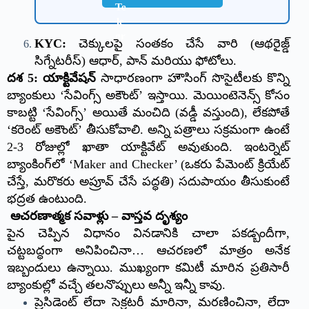
KYC:
చెక్కులపై సంతకం చేసే వారి (ఆథరైజ్డ్
సిగ్నేటరీస్) ఆధార్, పాన్ మరియు ఫోటోలు.
దశ 5: యాక్టివేషన్
సాధారణంగా హౌసింగ్ సొసైటీలకు కొన్ని
బ్యాంకులు ‘సేవింగ్స్ అకౌంట్’ ఇస్తాయి. మెయింటెనెన్స్ కోసం
కాబట్టి ‘సేవింగ్స్’ అయితే మంచిది (వడ్డీ వస్తుంది), లేకపోతే
‘కరెంట్ అకౌంట్’ తీసుకోవాలి. అన్ని పత్రాలు సక్రమంగా ఉంటే
2-3 రోజుల్లో ఖాతా యాక్టివేట్ అవుతుంది. ఇంటర్నెట్
బ్యాంకింగ్‌లో ‘Maker and Checker’ (ఒకరు పేమెంట్ క్రియేట్
చేస్తే, మరొకరు అప్రూవ్ చేసే పద్ధతి) సదుపాయం తీసుకుంటే
భద్రత ఉంటుంది.
ఆచరణాత్మక సవాళ్లు – వాస్తవ దృశ్యం
పైన చెప్పిన విధానం వినడానికి చాలా పకడ్బందీగా,
చట్టబద్ధంగా అనిపించినా… ఆచరణలో మాత్రం అనేక
ఇబ్బందులు ఉన్నాయి. ముఖ్యంగా కమిటీ మారిన ప్రతిసారీ
బ్యాంకుల్లో వచ్చే తలనొప్పులు అన్నీ ఇన్నీ కావు.
ప్రెసిడెంట్ లేదా సెక్రటరీ మారినా, మరణించినా, లేదా