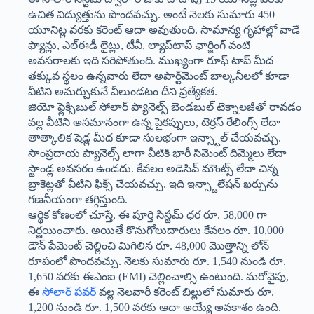
ఉచిత విద్యుత్తును పొందవచ్చు. అంటే నెలకు సుమారు 450
యూనిట్ల వరకు కరెంట్ ఆదా అవుతుంది. సామాన్య గృహాల్లో వాడే
ఫ్యాన్లు, ఎల్ఈడీ లైట్లు, టీవీ, ల్యాప్‌టాప్ ఛార్జింగ్ వంటి
అవసరాలకు ఇది సరిపోతుంది. ముఖ్యంగా రూఫ్ టాప్ మీద
తక్కువ స్థలం ఉన్నవారు లేదా అపార్ట్‌మెంట్ బాల్కనీలలో కూడా
వీటిని అమర్చుకునే వీలుండటం దీని ప్రత్యేకత.
జియో ఫ్లెక్సిబుల్ సోలార్ ప్యానెల్స్ బెండబుల్ టెక్నాలజీతో రావడం
వల్ల వీటిని అసమానంగా ఉన్న పైకప్పులు, టెర్రస్ రేలింగ్స్ లేదా
తాత్కాలిక షెడ్ల మీద కూడా సులభంగా ఇన్స్టాల్ చేయవచ్చు.
సాంప్రదాయ ప్యానెల్స్ లాగా వీటికి భారీ సిమెంట్ దిమ్మెలు లేదా
స్టాండ్ల అవసరం ఉండదు. కేవలం అడెసివ్ మౌంట్స్ లేదా చిన్న
బ్రాకెట్లతో వీటిని ఫిక్స్ చేయవచ్చు. ఇది ఇన్స్టాలేషన్ ఖర్చును
గణనీయంగా తగ్గిస్తుంది.
ఆర్థిక కోణంలో చూస్తే, ఈ పూర్తి సిస్టమ్ ధర రూ. 58,000 గా
నిర్ణయించారు. అయితే కొనుగోలుదారులు కేవలం రూ. 10,000
డౌన్ పేమెంట్ చెల్లించి మిగిలిన రూ. 48,000 మొత్తాన్ని లోన్
రూపంలో పొందవచ్చు. నెలకు సుమారు రూ. 1,540 నుండి రూ.
1,650 వరకు ఈఎంఐ (EMI) చెల్లించాల్సి ఉంటుంది. మరోవైపు,
ఈ
సోలార్ పవర్
వల్ల నెలవారీ కరెంట్ బిల్లులో సుమారు రూ.
1,200 నుండి రూ. 1,500 వరకు ఆదా అయ్యే అవకాశం ఉంది.