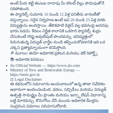
అంటే మీరు కట్టే ఈఎంఐ దాదాపు మీ కరెంట్ బిల్లు పొదుపుతోనే
సరిపోతుంది.
ఈ ప్యానెల్స్ సుమారు 10 నుండి 12 ఏళ్ల పనితీరు వారంటీతో
వస్తున్నాయి. సరైన నిర్వహణ ఉంటే ఇవి 20 నుండి 25 ఏళ్ల వరకు
విద్యుత్తును అందిస్తాయి. తేలికపాటి డిజైన్ వల్ల భవనంపై అదనపు
భారం పడదు. కేవలం నిర్ణీత కాలానికి ఒకసారి ప్యానెల్స్ శుభ్రం
చేసుకుంటే గరిష్ట అవుట్‌పుట్ పొందవచ్చు. భవిష్యత్తులో
పెరుగుతున్న విద్యుత్ ఛార్జీల నుండి తప్పించుకోవడానికి ఇది ఒక
చక్కని ప్రత్యామ్నాయంగా కనిపిస్తోంది.
🔎 మూలం: జియో అధికారిక ప్రకటన మరియు టెక్ రిపోర్ట్స్
📚 అధికారిక వనరులు
Jio Official Website — https://www.jio.com
Ministry of New and Renewable Energy —
https://mnre.gov.in
⚖ Legal Disclaimer
ఈ కథనంలోని సమాచారం అందుబాటులో ఉన్న తాజా నివేదికల
ఆధారంగా అందించబడింది. ధరలు, సబ్సిడీలు మరియు విద్యుత్
ఉత్పత్తి సామర్థ్యం మీ ప్రాంతం మరియు ఇన్స్టాలేషన్ విధానాన్ని
బట్టి మారవచ్చు. కొనుగోలు చేసే ముందు అధికారిక డీలర్లను
సంప్రదించి వివరాలు సరిచూసుకోవాలి.