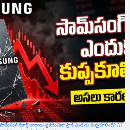
సామ్‌సంగ్ రికార్డ్ లాభాలు ప్రకటించినా స్టాక్ ఎందుకు కుప్పకూలింది? AI