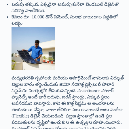
బరువు తక్కువ, ఎక్కడైనా అమర్చుకునేలా బెండబుల్ డిజైన్‌తో
సరికొత్త సాంకేతికత.
కేవలం రూ. 10,000 డౌన్ పేమెంట్, సులభ వాయిదాల పద్ధతిలో
లభ్యం.
మధ్యతరగతి గృహాలకు మరియు అపార్ట్‌మెంట్ వాసులకు విద్యుత్
బిల్లుల భారం తగ్గించేందుకు జియో సరికొత్త ఫ్లెక్సిబుల్ సోలార్
సిస్టమ్‌ను మార్కెట్లోకి తీసుకువచ్చింది. సాధారణంగా సోలార్
ప్యానెల్స్ అంటే భారీ బరువు, ఐరన్ స్టాండ్లు, ఎక్కువ స్థలం
అవసరమని భావిస్తారు. కానీ ఈ కొత్త సిస్టమ్ ఆ అంచనాలను
తలకిందులు చేస్తూ, చాలా తేలికగా ఎటు కావాలంటే అటు వంగేలా
(Flexible) డిజైన్ చేయబడింది. పట్టణ ప్రాంతాల్లో ఉండే స్థల
పరిమితులను దృష్టిలో ఉంచుకుని ఈ ఉత్పత్తిని రూపొందించారు.
ఈ సోలార్ సిస్టమ్ ద్వారా రోజుకు దాదాపు 15 యూనిట్ల వరకు