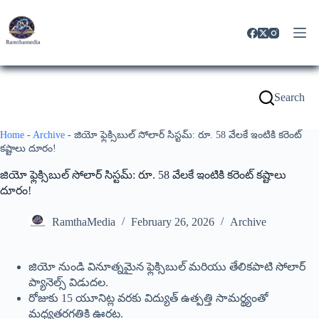
Search
Home
-
Archive
-
జియో ఫ్లెక్సిబుల్ సోలార్ సిస్టమ్: రూ. 58 వేలకే ఇంటికి కరెంట్
కష్టాలు దూరం!
జియో ఫ్లెక్సిబుల్ సోలార్ సిస్టమ్: రూ. 58 వేలకే ఇంటికి కరెంట్ కష్టాలు
దూరం!
RamthaMedia
February 26, 2026
Archive
జియో నుండి వినూత్నమైన ఫ్లెక్సిబుల్ మరియు తేలికపాటి సోలార్
ప్యానెల్స్ విడుదల.
రోజుకు 15 యూనిట్ల వరకు విద్యుత్ ఉత్పత్తి సామర్థ్యంతో
మధ్యతరగతికి ఊరట.