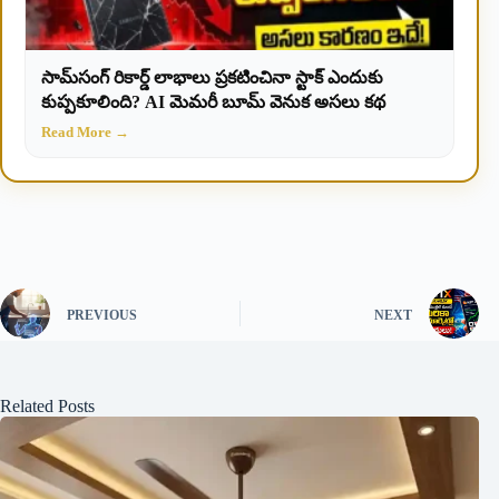
సామ్‌సంగ్ రికార్డ్ లాభాలు ప్రకటించినా స్టాక్ ఎందుకు
కుప్పకూలింది? AI మెమరీ బూమ్ వెనుక అసలు కథ
Read More →
PREVIOUS
NEXT
Related Posts