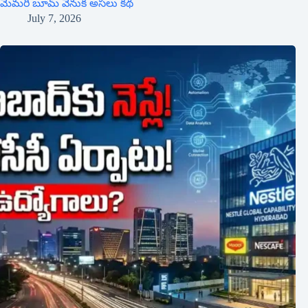
మెమరీ బూమ్ వెనుక అసలు కథ
July 7, 2026